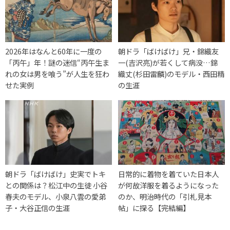
2026年はなんと60年に一度の
朝ドラ「ばけばけ」兄・錦織友
「丙午」年！謎の迷信“丙午生ま
一(吉沢亮)が若くして病没…錦
れの女は男を喰う”が人生を狂わ
織丈(杉田雷麟)のモデル・西田精
せた実例
の生涯
朝ドラ「ばけばけ」史実でトキ
日常的に着物を着ていた日本人
との関係は？松江中の生徒 小谷
が何故洋服を着るようになった
春夫のモデル、小泉八雲の愛弟
のか、明治時代の「引札見本
子・大谷正信の生涯
帖」に探る【完結編】