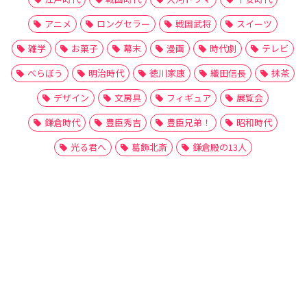
アニメ
ロングセラー
戦国武将
スイーツ
雑学
お菓子
幕末
漫画
時代劇
テレビ
べらぼう
明治時代
徳川家康
織田信長
抹茶
デザイン
文房具
フィギュア
展覧会
鎌倉時代
豊臣秀吉
豊臣兄弟！
昭和時代
光る君へ
葛飾北斎
鎌倉殿の13人