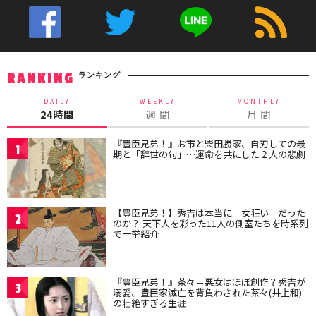
ランキング
RANKING
DAILY
WEEKLY
MONTHLY
24時間
週 間
月 間
『豊臣兄弟！』お市と柴田勝家、自刃しての最
1
期と「辞世の句」…運命を共にした２人の悲劇
【豊臣兄弟！】秀吉は本当に「女狂い」だった
2
のか？ 天下人を彩った11人の側室たちを時系列
で一挙紹介
『豊臣兄弟！』茶々＝悪女はほぼ創作？秀吉が
3
溺愛、豊臣家滅亡を背負わされた茶々(井上和)
の壮絶すぎる生涯