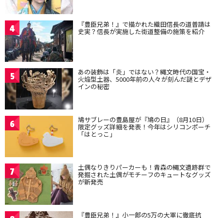
『豊臣兄弟！』で描かれた織田信長の道普請は
4
史実？信長が実施した街道整備の施策を紹介
あの装飾は「炎」ではない？縄文時代の国宝・
5
火焔型土器、5000年前の人々が刻んだ謎とデザ
インの秘密
鳩サブレーの豊島屋が『鳩の日』（8月10日）
6
限定グッズ詳細を発表！今年はシリコンポーチ
「はとっこ」
土偶なりきりパーカーも！青森の縄文遺跡群で
7
発掘された土偶がモチーフのキュートなグッズ
が新発売
『豊臣兄弟！』小一郎の5万の大軍に徹底抗