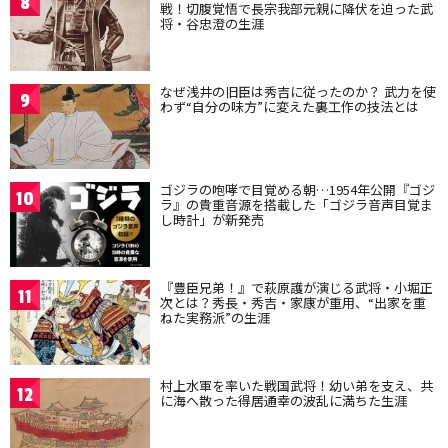
8
戦！切腹覚悟で長宗我部元親に降伏を迫った武
将・谷忠澄の生涯
なぜ浅井の旧臣は秀吉に従ったのか？ 武力を使
9
わず“自分の味方”に変えた裏工作の技法とは
ゴジラの咆哮で目覚める朝…1954年公開『ゴジ
10
ラ』の貴重音源を搭載した「ゴジラ音声目覚ま
し時計」が新発売
『豊臣兄弟！』で萩原護が演じる武将・小堀正
11
次とは？秀長・秀吉・家康が重用、“出家を重
ねた実務派”の生涯
村上水軍を率いた戦国武将！幼い弟を支え、共
12
に海へ散った得居通幸の波乱に満ちた生涯