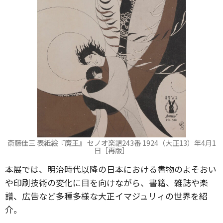
斎藤佳三 表紙絵『魔王』 セノオ楽譜243番 1924（大正13）年4月1
日［再版］
本展では、明治時代以降の日本における書物のよそおい
や印刷技術の変化に目を向けながら、書籍、雑誌や楽
譜、広告など多種多様な大正イマジュリィの世界を紹
介。