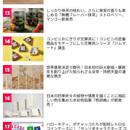
しっかり抹茶の味わい、さらに果実の香りも楽
13
しめる「無糖フレーバー抹茶」ストロベリー、
マンゴー新発売
コンビニおにぎりが文房具に！コンビニの定番
14
商品をモチーフにした文房具シリーズ『ジムマ
ート』誕生
世界遺産決定で脚光！日本初の巨大都城・藤原
15
京を創り上げた知られざる女帝・持統天皇の凄
絶な執念
日本の四季折々の植物や情景を描くことに相応
16
しい色を集めた水彩色鉛筆『色辞典』が新発
売！
ハローキティ、ポチャッコたちが昭和レトロな
17
コインケースに！「サンリオキャラクターズ コ