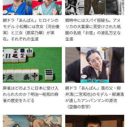
朝ドラ「あんぱん」ヒロインの
戦時中にはスパイ容疑も。アメ
モデル 小松暢には次女（河合優
リカの大富豪に見受けされた祇
実）と三女（原菜乃華）が実
園の名妓「お雪」の波乱万丈な
在。それぞれの生涯
生涯
麻雀はどのように日本に受け入
朝ドラ「あんぱん」嵩の父・柳
れられたのか？明治～昭和の麻
井清(二宮和也)のモデル・柳瀬清
雀の歴史をたどる
が遺したアンパンマンの源流
〈空腹の哲学〉