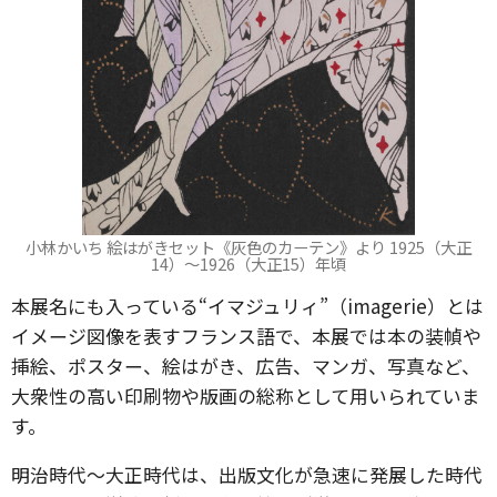
小林かいち 絵はがきセット《灰色のカーテン》より 1925（大正
14）～1926（大正15）年頃
本展名にも入っている“イマジュリィ”（imagerie）とは
イメージ図像を表すフランス語で、本展では本の装幀や
挿絵、ポスター、絵はがき、広告、マンガ、写真など、
大衆性の高い印刷物や版画の総称として用いられていま
す。
明治時代〜大正時代は、出版文化が急速に発展した時代