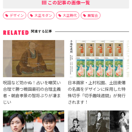
この記事の画像一覧
デザイン
大正モダン
大正時代
展覧会
関連する記事
RELATED
呪詛など効かぬ！占いを嘲笑い
日本画家・上村松園、土田麦僊
合理で勝つ――戦国最初の合理主義
の名画をデザインに採用した特
者・朝倉孝景の智将ぶりが凄ま
殊切手「切手趣味週間」が発行
じい
されます！