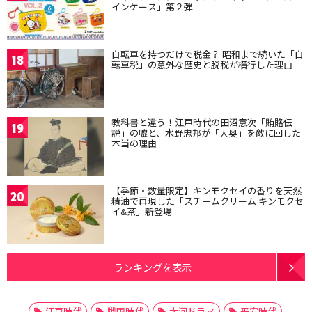
インケース」第２弾
自転車を持つだけで税金？ 昭和まで続いた「自
18
転車税」の意外な歴史と脱税が横行した理由
教科書と違う！江戸時代の田沼意次「賄賂伝
19
説」の嘘と、水野忠邦が「大奥」を敵に回した
本当の理由
【季節・数量限定】キンモクセイの香りを天然
20
精油で再現した「スチームクリーム キンモクセ
イ&茶」新登場
ランキングを表示
江戸時代
戦国時代
大河ドラマ
平安時代