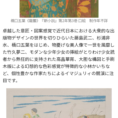
橋口五葉《龍膽》『新小説』第2年第3巻 口絵 制作年不詳
卓越した意匠・図案感覚で近代日本における大衆的な出
版物デザインの世界を切りひらいた藤島武二、杉浦非
水、橋口五葉をはじめ、物憂げな美人像で一世を風靡し
た竹久夢二、モダンな少年少女の挿絵がとりわけ少女読
者から熱狂的に支持された高畠華宵、大胆な構図と手刷
木版による幻想的な色彩感覚が特徴的な小林かいちな
ど、個性豊かな作家たちによるイマジュリィの競演に注
目です。