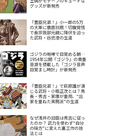
土偶がモチーフのキュートな
グッズが新発売
『豊臣兄弟！』小一郎の5万
の大軍に徹底抗戦！切腹覚悟
で長宗我部元親に降伏を迫っ
た武将・谷忠澄の生涯
ゴジラの咆哮で目覚める朝…
1954年公開『ゴジラ』の貴重
音源を搭載した「ゴジラ音声
目覚まし時計」が新発売
『豊臣兄弟！』で萩原護が演
じる武将・小堀正次とは？秀
長・秀吉・家康が重用、“出
家を重ねた実務派”の生涯
なぜ浅井の旧臣は秀吉に従っ
たのか？ 武力を使わず“自分
の味方”に変えた裏工作の技
法とは