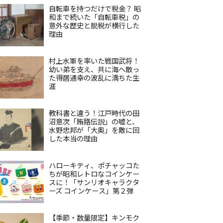
自転車を持つだけで税金？ 昭
和まで続いた「自転車税」の
意外な歴史と脱税が横行した
理由
村上水軍を率いた戦国武将！
幼い弟を支え、共に海へ散っ
た得居通幸の波乱に満ちた生
涯
教科書と違う！江戸時代の田
沼意次「賄賂伝説」の嘘と、
水野忠邦が「大奥」を敵に回
した本当の理由
ハローキティ、ポチャッコた
ちが昭和レトロなコインケー
スに！「サンリオキャラクタ
ーズ コインケース」第２弾
【季節・数量限定】キンモク