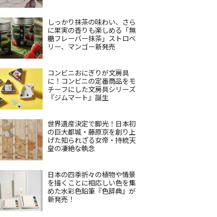
しっかり抹茶の味わい、さら
に果実の香りも楽しめる「無
糖フレーバー抹茶」ストロベ
リー、マンゴー新発売
コンビニおにぎりが文房具
に！コンビニの定番商品をモ
チーフにした文房具シリーズ
『ジムマート』誕生
世界遺産決定で脚光！日本初
の巨大都城・藤原京を創り上
げた知られざる女帝・持統天
皇の凄絶な執念
日本の四季折々の植物や情景
を描くことに相応しい色を集
めた水彩色鉛筆『色辞典』が
新発売！