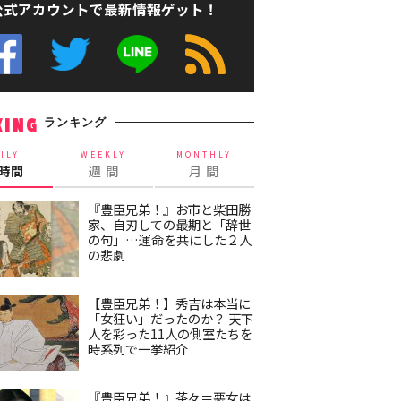
公式アカウントで最新情報ゲット！
ランキング
KING
ILY
WEEKLY
MONTHLY
4時間
週 間
月 間
『豊臣兄弟！』お市と柴田勝
家、自刃しての最期と「辞世
の句」…運命を共にした２人
の悲劇
【豊臣兄弟！】秀吉は本当に
「女狂い」だったのか？ 天下
人を彩った11人の側室たちを
時系列で一挙紹介
『豊臣兄弟！』茶々＝悪女は