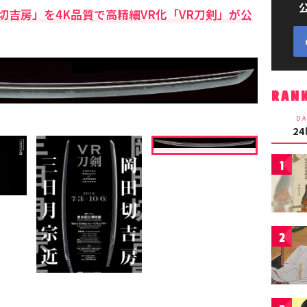
吉房」を4K品質で高精細VR化「VR刀剣」が公
RAN
DA
2
1
2