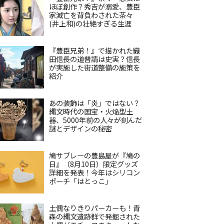
ほぼ創作？秀吉が溺愛、豊臣
家滅亡を背負わされた茶々
(井上和)の壮絶すぎる生涯
『豊臣兄弟！』で描かれた織
田信長の道普請は史実？信長
が実施した街道整備の施策を
紹介
あの装飾は「炎」ではない？
縄文時代の国宝・火焔型土
器、5000年前の人々が刻んだ
謎とデザインの秘密
鳩サブレーの豊島屋が『鳩の
日』（8月10日）限定グッズ
詳細を発表！今年はシリコン
ポーチ「はとっこ」
土偶なりきりパーカーも！青
森の縄文遺跡群で発掘された