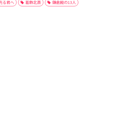
光る君へ
葛飾北斎
鎌倉殿の13人