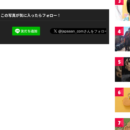
3
この写真が気に入ったらフォロー！
4
5
6
7