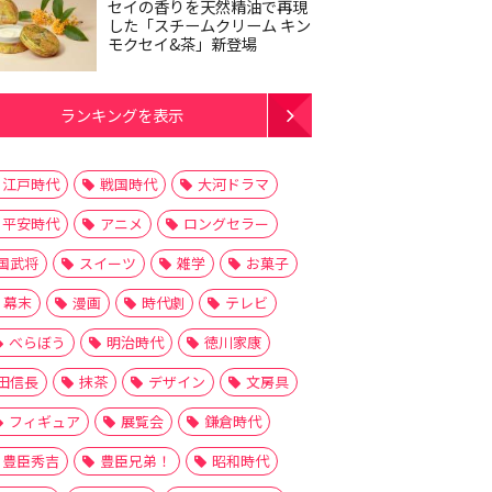
セイの香りを天然精油で再現
した「スチームクリーム キン
モクセイ&茶」新登場
ランキングを表示
江戸時代
戦国時代
大河ドラマ
平安時代
アニメ
ロングセラー
国武将
スイーツ
雑学
お菓子
幕末
漫画
時代劇
テレビ
べらぼう
明治時代
徳川家康
田信長
抹茶
デザイン
文房具
フィギュア
展覧会
鎌倉時代
豊臣秀吉
豊臣兄弟！
昭和時代