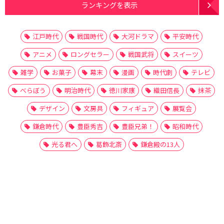
ランキングを表示
江戸時代
戦国時代
大河ドラマ
平安時代
アニメ
ロングセラー
戦国武将
スイーツ
雑学
お菓子
幕末
漫画
時代劇
テレビ
べらぼう
明治時代
徳川家康
織田信長
抹茶
デザイン
文房具
フィギュア
展覧会
鎌倉時代
豊臣秀吉
豊臣兄弟！
昭和時代
光る君へ
葛飾北斎
鎌倉殿の13人