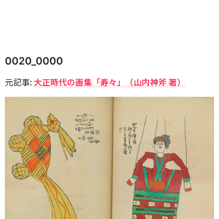
0020_0000
元記事:
大正時代の画集「寿々」（山内神斧 著）