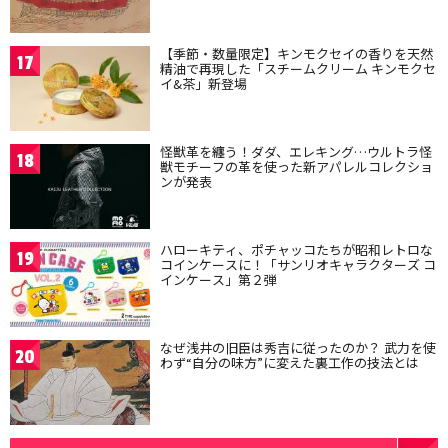
【季節・数量限定】キンモクセイの香りを天然
17
精油で再現した「スチームクリーム キンモクセ
イ&茶」新登場
怪獣革を纏う！ダダ、エレキング…ウルトラ怪
18
獣モチーフの革を使った新アパレルコレクショ
ンが発表
ハローキティ、ポチャッコたちが昭和レトロな
19
コインケースに！「サンリオキャラクターズ コ
インケース」第２弾
なぜ浅井の旧臣は秀吉に従ったのか？ 武力を使
20
わず“自分の味方”に変えた裏工作の技法とは