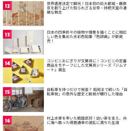
世界遺産決定で脚光！日本初の巨大都城・藤原
12
京を創り上げた知られざる女帝・持統天皇の凄
絶な執念
日本の四季折々の植物や情景を描くことに相応
13
しい色を集めた水彩色鉛筆『色辞典』が新発
売！
コンビニおにぎりが文房具に！コンビニの定番
14
商品をモチーフにした文房具シリーズ『ジムマ
ート』誕生
自転車を持つだけで税金？ 昭和まで続いた「自
15
転車税」の意外な歴史と脱税が横行した理由
村上水軍を率いた戦国武将！幼い弟を支え、共
16
に海へ散った得居通幸の波乱に満ちた生涯