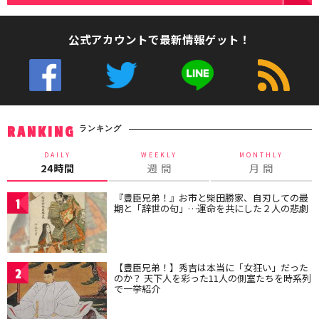
公式アカウントで最新情報ゲット！
ランキング
RANKING
DAILY
WEEKLY
MONTHLY
24時間
週 間
月 間
『豊臣兄弟！』お市と柴田勝家、自刃しての最
1
期と「辞世の句」…運命を共にした２人の悲劇
【豊臣兄弟！】秀吉は本当に「女狂い」だった
2
のか？ 天下人を彩った11人の側室たちを時系列
で一挙紹介