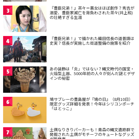
『豊臣兄弟！』茶々＝悪女はほぼ創作？秀吉が
3
溺愛、豊臣家滅亡を背負わされた茶々(井上和)
の壮絶すぎる生涯
『豊臣兄弟！』で描かれた織田信長の道普請は
4
史実？信長が実施した街道整備の施策を紹介
あの装飾は「炎」ではない？縄文時代の国宝・
5
火焔型土器、5000年前の人々が刻んだ謎とデザ
インの秘密
鳩サブレーの豊島屋が『鳩の日』（8月10日）
6
限定グッズ詳細を発表！今年はシリコンポーチ
「はとっこ」
土偶なりきりパーカーも！青森の縄文遺跡群で
7
発掘された土偶がモチーフのキュートなグッズ
が新発売