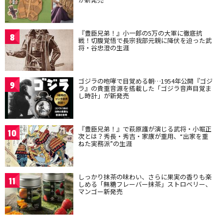
『豊臣兄弟！』小一郎の5万の大軍に徹底抗
8
戦！切腹覚悟で長宗我部元親に降伏を迫った武
将・谷忠澄の生涯
ゴジラの咆哮で目覚める朝…1954年公開『ゴジ
9
ラ』の貴重音源を搭載した「ゴジラ音声目覚ま
し時計」が新発売
『豊臣兄弟！』で萩原護が演じる武将・小堀正
10
次とは？秀長・秀吉・家康が重用、“出家を重
ねた実務派”の生涯
しっかり抹茶の味わい、さらに果実の香りも楽
11
しめる「無糖フレーバー抹茶」ストロベリー、
マンゴー新発売