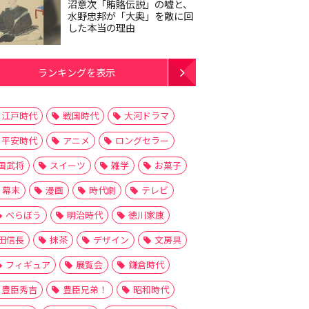
沼意次「賄賂伝説」の嘘と、
水野忠邦が「大奥」を敵に回
した本当の理由
ランキングを表示
江戸時代
戦国時代
大河ドラマ
平安時代
アニメ
ロングセラー
国武将
スイーツ
雑学
お菓子
幕末
漫画
時代劇
テレビ
べらぼう
明治時代
徳川家康
田信長
抹茶
デザイン
文房具
フィギュア
展覧会
鎌倉時代
豊臣秀吉
豊臣兄弟！
昭和時代