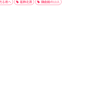
光る君へ
葛飾北斎
鎌倉殿の13人