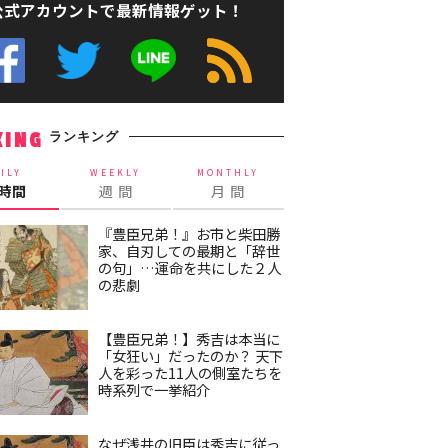
公式アカウントで最新情報ゲット！
ランキング
KING
ILY
WEEKLY
MONTHLY
4時間
週 間
月 間
『豊臣兄弟！』お市と柴田勝
家、自刃しての最期と「辞世
の句」…運命を共にした２人
の悲劇
【豊臣兄弟！】秀吉は本当に
「女狂い」だったのか？ 天下
人を彩った11人の側室たちを
時系列で一挙紹介
なぜ浅井の旧臣は秀吉に従っ