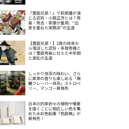
『豊臣兄弟！』で萩原護が演
じる武将・小堀正次とは？秀
長・秀吉・家康が重用、“出
家を重ねた実務派”の生涯
【豊臣兄弟！】2度の改易か
ら復活した武将・多賀秀種と
は？豊臣秀長に仕えた半年間
と波乱の生涯
しっかり抹茶の味わい、さら
に果実の香りも楽しめる「無
糖フレーバー抹茶」ストロベ
リー、マンゴー新発売
日本の四季折々の植物や情景
を描くことに相応しい色を集
めた水彩色鉛筆『色辞典』が
新発売！