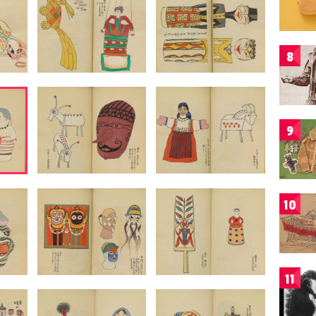
8
9
10
11