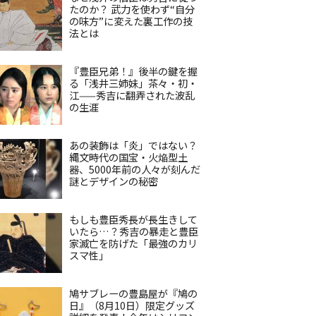
たのか？ 武力を使わず“自分
の味方”に変えた裏工作の技
法とは
『豊臣兄弟！』後半の鍵を握
る「浅井三姉妹」茶々・初・
江——秀吉に翻弄された波乱
の生涯
あの装飾は「炎」ではない？
縄文時代の国宝・火焔型土
器、5000年前の人々が刻んだ
謎とデザインの秘密
もしも豊臣秀長が長生きして
いたら…？秀吉の暴走と豊臣
家滅亡を防げた「最強のカリ
スマ性」
鳩サブレーの豊島屋が『鳩の
日』（8月10日）限定グッズ