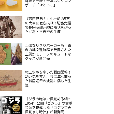
詳細を発表！今年はシリコン
ポーチ「はとっこ」
『豊臣兄弟！』小一郎の5万
の大軍に徹底抗戦！切腹覚悟
で長宗我部元親に降伏を迫っ
た武将・谷忠澄の生涯
土偶なりきりパーカーも！青
森の縄文遺跡群で発掘された
土偶がモチーフのキュートな
グッズが新発売
村上水軍を率いた戦国武将！
幼い弟を支え、共に海へ散っ
た得居通幸の波乱に満ちた生
涯
ゴジラの咆哮で目覚める朝…
1954年公開『ゴジラ』の貴重
音源を搭載した「ゴジラ音声
目覚まし時計」が新発売