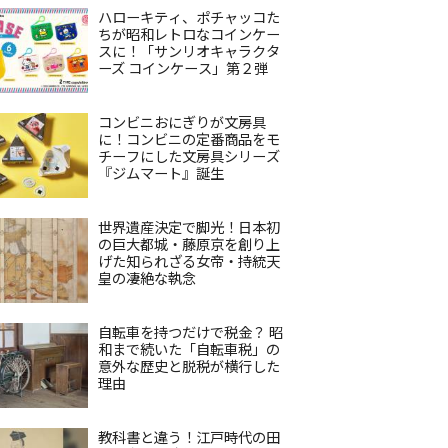
ハローキティ、ポチャッコた
ちが昭和レトロなコインケー
スに！「サンリオキャラクタ
ーズ コインケース」第２弾
コンビニおにぎりが文房具
に！コンビニの定番商品をモ
チーフにした文房具シリーズ
『ジムマート』誕生
世界遺産決定で脚光！日本初
の巨大都城・藤原京を創り上
げた知られざる女帝・持統天
皇の凄絶な執念
自転車を持つだけで税金？ 昭
和まで続いた「自転車税」の
意外な歴史と脱税が横行した
理由
教科書と違う！江戸時代の田