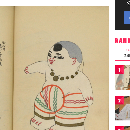
RAN
DA
2
1
2