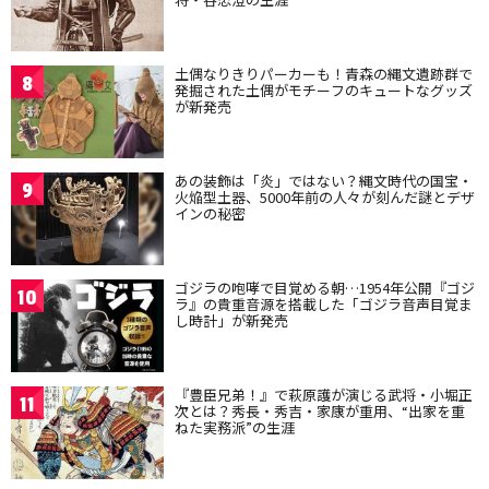
土偶なりきりパーカーも！青森の縄文遺跡群で
8
発掘された土偶がモチーフのキュートなグッズ
が新発売
あの装飾は「炎」ではない？縄文時代の国宝・
9
火焔型土器、5000年前の人々が刻んだ謎とデザ
インの秘密
ゴジラの咆哮で目覚める朝…1954年公開『ゴジ
10
ラ』の貴重音源を搭載した「ゴジラ音声目覚ま
し時計」が新発売
『豊臣兄弟！』で萩原護が演じる武将・小堀正
11
次とは？秀長・秀吉・家康が重用、“出家を重
ねた実務派”の生涯