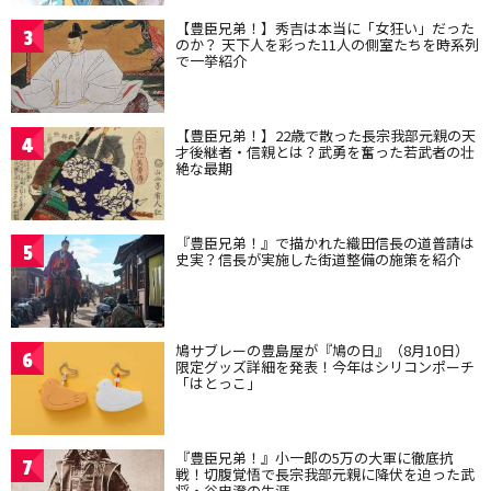
【豊臣兄弟！】秀吉は本当に「女狂い」だった
3
のか？ 天下人を彩った11人の側室たちを時系列
で一挙紹介
【豊臣兄弟！】22歳で散った長宗我部元親の天
4
才後継者・信親とは？武勇を奮った若武者の壮
絶な最期
『豊臣兄弟！』で描かれた織田信長の道普請は
5
史実？信長が実施した街道整備の施策を紹介
鳩サブレーの豊島屋が『鳩の日』（8月10日）
6
限定グッズ詳細を発表！今年はシリコンポーチ
「はとっこ」
『豊臣兄弟！』小一郎の5万の大軍に徹底抗
7
戦！切腹覚悟で長宗我部元親に降伏を迫った武
将・谷忠澄の生涯