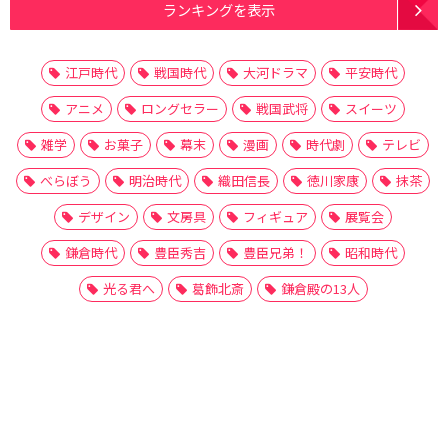
ランキングを表示
江戸時代
戦国時代
大河ドラマ
平安時代
アニメ
ロングセラー
戦国武将
スイーツ
雑学
お菓子
幕末
漫画
時代劇
テレビ
べらぼう
明治時代
織田信長
徳川家康
抹茶
デザイン
文房具
フィギュア
展覧会
鎌倉時代
豊臣秀吉
豊臣兄弟！
昭和時代
光る君へ
葛飾北斎
鎌倉殿の13人