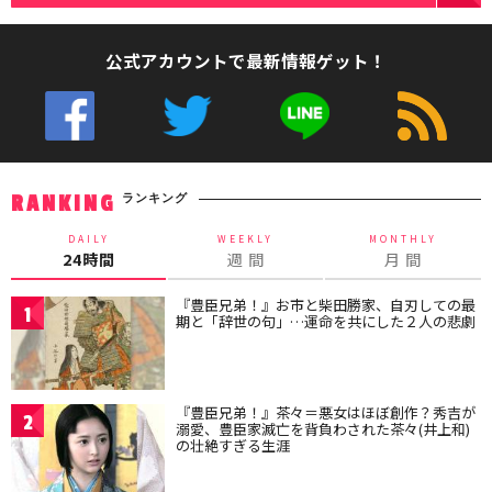
公式アカウントで最新情報ゲット！
ランキング
RANKING
DAILY
WEEKLY
MONTHLY
24時間
週 間
月 間
『豊臣兄弟！』お市と柴田勝家、自刃しての最
1
期と「辞世の句」…運命を共にした２人の悲劇
『豊臣兄弟！』茶々＝悪女はほぼ創作？秀吉が
2
溺愛、豊臣家滅亡を背負わされた茶々(井上和)
の壮絶すぎる生涯