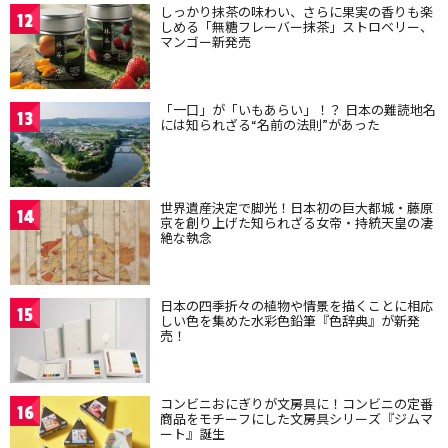
しっかり抹茶の味わい、さらに果実の香りも楽
12
しめる「無糖フレーバー抹茶」ストロベリー、
マンゴー新発売
「一口」が「いもあらい」！？ 日本の難読地名
13
には知られざる“名前の法則”があった
世界遺産決定で脚光！日本初の巨大都城・藤原
14
京を創り上げた知られざる女帝・持統天皇の凄
絶な執念
日本の四季折々の植物や情景を描くことに相応
15
しい色を集めた水彩色鉛筆『色辞典』が新発
売！
コンビニおにぎりが文房具に！コンビニの定番
16
商品をモチーフにした文房具シリーズ『ジムマ
ート』誕生