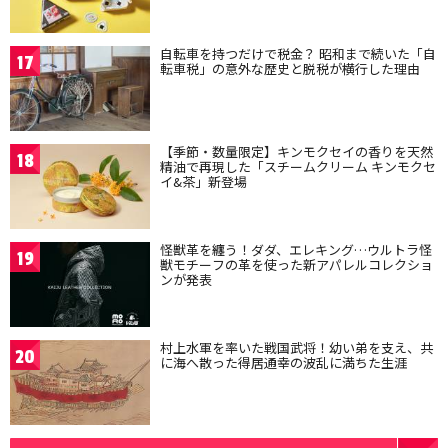
自転車を持つだけで税金？ 昭和まで続いた「自
17
転車税」の意外な歴史と脱税が横行した理由
【季節・数量限定】キンモクセイの香りを天然
18
精油で再現した「スチームクリーム キンモクセ
イ&茶」新登場
怪獣革を纏う！ダダ、エレキング…ウルトラ怪
19
獣モチーフの革を使った新アパレルコレクショ
ンが発表
村上水軍を率いた戦国武将！幼い弟を支え、共
20
に海へ散った得居通幸の波乱に満ちた生涯