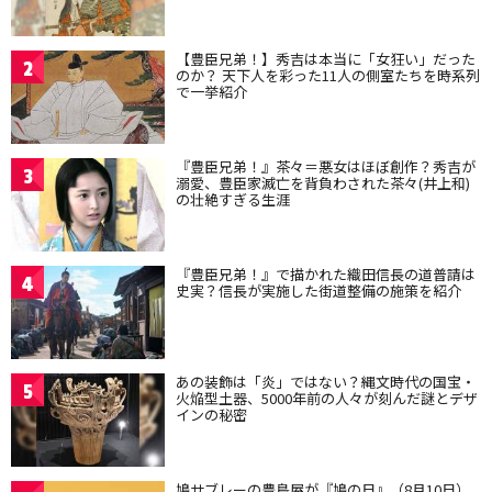
【豊臣兄弟！】秀吉は本当に「女狂い」だった
2
のか？ 天下人を彩った11人の側室たちを時系列
で一挙紹介
『豊臣兄弟！』茶々＝悪女はほぼ創作？秀吉が
3
溺愛、豊臣家滅亡を背負わされた茶々(井上和)
の壮絶すぎる生涯
『豊臣兄弟！』で描かれた織田信長の道普請は
4
史実？信長が実施した街道整備の施策を紹介
あの装飾は「炎」ではない？縄文時代の国宝・
5
火焔型土器、5000年前の人々が刻んだ謎とデザ
インの秘密
鳩サブレーの豊島屋が『鳩の日』（8月10日）