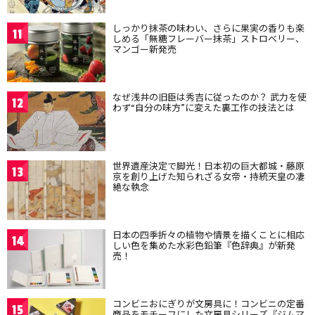
しっかり抹茶の味わい、さらに果実の香りも楽
11
しめる「無糖フレーバー抹茶」ストロベリー、
マンゴー新発売
なぜ浅井の旧臣は秀吉に従ったのか？ 武力を使
12
わず“自分の味方”に変えた裏工作の技法とは
世界遺産決定で脚光！日本初の巨大都城・藤原
13
京を創り上げた知られざる女帝・持統天皇の凄
絶な執念
日本の四季折々の植物や情景を描くことに相応
14
しい色を集めた水彩色鉛筆『色辞典』が新発
売！
コンビニおにぎりが文房具に！コンビニの定番
15
商品をモチーフにした文房具シリーズ『ジムマ