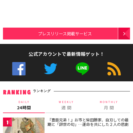
プレスリリース掲載サービス
公式アカウントで最新情報ゲット！
ランキング
RANKING
DAILY
WEEKLY
MONTHLY
24時間
週 間
月 間
『豊臣兄弟！』お市と柴田勝家、自刃しての最
1
期と「辞世の句」…運命を共にした２人の悲劇