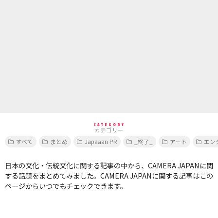
CATEGORY
カテゴリー
すべて
まとめ
Japaaan PR
_終了_
アート
エン
日本の文化・伝統文化に関する記事の中から、CAMERA JAPANに関
する話題をまとめてみました。CAMERA JAPANに関する記事はこの
ページからいつでもチェックできます。