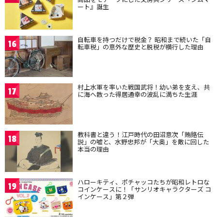
ート』誕生
自転車を持つだけで税金？ 昭和まで続いた「自
16
転車税」の意外な歴史と脱税が横行した理由
村上水軍を率いた戦国武将！幼い弟を支え、共
17
に海へ散った得居通幸の波乱に満ちた生涯
教科書と違う！江戸時代の田沼意次「賄賂伝
18
説」の嘘と、水野忠邦が「大奥」を敵に回した
本当の理由
ハローキティ、ポチャッコたちが昭和レトロな
19
コインケースに！「サンリオキャラクターズ コ
インケース」第２弾