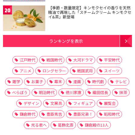
【季節・数量限定】キンモクセイの香りを天然
20
精油で再現した「スチームクリーム キンモクセ
イ&茶」新登場
ランキングを表示
江戸時代
戦国時代
大河ドラマ
平安時代
アニメ
ロングセラー
戦国武将
スイーツ
雑学
お菓子
幕末
漫画
時代劇
テレビ
べらぼう
明治時代
徳川家康
織田信長
抹茶
デザイン
文房具
フィギュア
展覧会
鎌倉時代
豊臣秀吉
豊臣兄弟！
昭和時代
光る君へ
葛飾北斎
鎌倉殿の13人