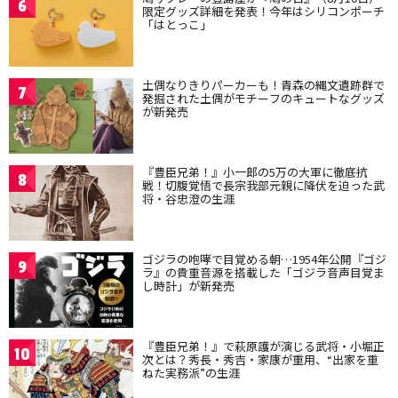
6
限定グッズ詳細を発表！今年はシリコンポーチ
「はとっこ」
土偶なりきりパーカーも！青森の縄文遺跡群で
7
発掘された土偶がモチーフのキュートなグッズ
が新発売
『豊臣兄弟！』小一郎の5万の大軍に徹底抗
8
戦！切腹覚悟で長宗我部元親に降伏を迫った武
将・谷忠澄の生涯
ゴジラの咆哮で目覚める朝…1954年公開『ゴジ
9
ラ』の貴重音源を搭載した「ゴジラ音声目覚ま
し時計」が新発売
『豊臣兄弟！』で萩原護が演じる武将・小堀正
10
次とは？秀長・秀吉・家康が重用、“出家を重
ねた実務派”の生涯