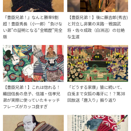
『豊臣兄弟！』なんと勝率9割
【豊臣兄弟！】後に藤吉郎(秀吉)
超！豊臣秀長（小一郎）“負けな
と対立し非業の末路…戦国武
い弟”の証明となる“全戦歴”完全
将・佐々成政（白洲迅）の壮絶
版
な生涯
【豊臣兄弟！】これは惚れる！
「どうする家康」猿に続いて、
織田信長の息子、信雄・信孝兄
白兎まで女狐の毒牙に！？第38
弟が実際に使っていたキャッチ
回放送「唐入り」振り返り
フレーズがカッコ良すぎ