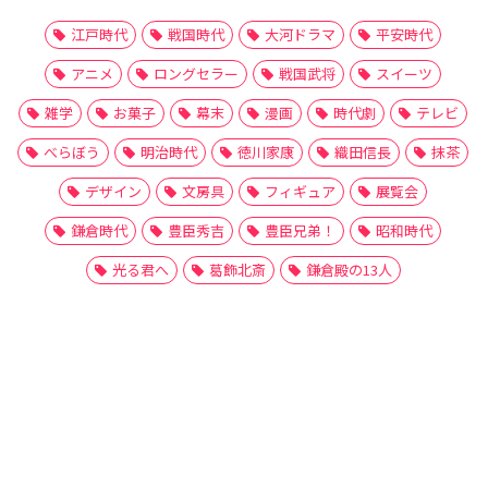
江戸時代
戦国時代
大河ドラマ
平安時代
アニメ
ロングセラー
戦国武将
スイーツ
雑学
お菓子
幕末
漫画
時代劇
テレビ
べらぼう
明治時代
徳川家康
織田信長
抹茶
デザイン
文房具
フィギュア
展覧会
鎌倉時代
豊臣秀吉
豊臣兄弟！
昭和時代
光る君へ
葛飾北斎
鎌倉殿の13人