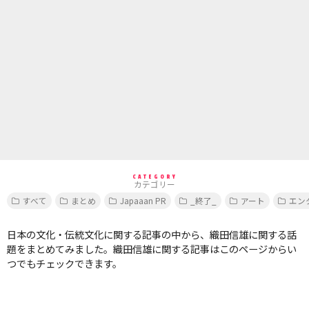
CATEGORY
カテゴリー
すべて
まとめ
Japaaan PR
_終了_
アート
エン
日本の文化・伝統文化に関する記事の中から、織田信雄に関する話
題をまとめてみました。織田信雄に関する記事はこのページからい
つでもチェックできます。