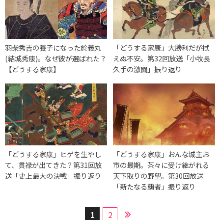
羽柴秀吉の養子になった於義丸
「どうする家康」大勝利だが拭
(結城秀康)。なぜ彼が選ばれた？
えぬ不安。第32回放送「小牧長
【どうする家康】
久手の激闘」振り返り
「どうする家康」ヒゲを生やし
「どうする家康」おんな城主お
て、貫禄が出てきた？第31回放
市の最期。茶々に受け継がれる
送「史上最大の決戦」振り返り
天下取りの野望。第30回放送
「新たなる覇者」振り返り
1
2