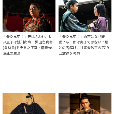
『豊臣兄弟！』夫は囚われ、幼
『豊臣兄弟！』秀吉はなぜ離
い息子は処刑命令…黒田官兵衛
脱？与一郎は実子ではない？慶
(倉悠貴)を支えた正室・櫛橋光、
との雪解けに視聴者歓喜の第19
波乱の生涯
回放送を考察