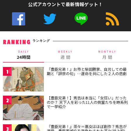
公式アカウントで最新情報ゲット！
ランキング
RANKING
DAILY
WEEKLY
MONTHLY
24時間
週 間
月 間
『豊臣兄弟！』お市と柴田勝家、自刃しての最
1
期と「辞世の句」…運命を共にした２人の悲劇
【豊臣兄弟！】秀吉は本当に「女狂い」だった
2
のか？ 天下人を彩った11人の側室たちを時系列
で一挙紹介
『豊臣兄弟！』茶々＝悪女はほぼ創作？秀吉が
3
溺愛、豊臣家滅亡を背負わされた茶々(井上和)