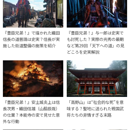
『豊臣兄弟！』で描かれた織田
『豊臣兄弟！』与一郎は史実で
信長の道普請は史実？信長が実
も討死した？実際の光秀の最期
施した街道整備の施策を紹介
など第29回「天下への道」の見
どころを史実解説
『豊臣兄弟！』安土城炎上は信
「高野山」は“社会的な死”を意
長次男・織田信雄（山脇辰哉）
味する？聖地に送られた戦国武
の仕業？本能寺の変で見せた意
将たちの非情すぎる末路
外な行動