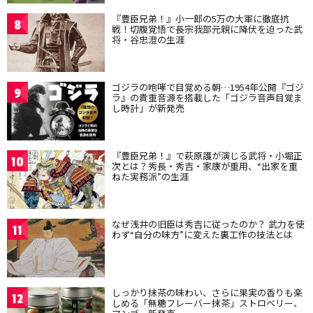
『豊臣兄弟！』小一郎の5万の大軍に徹底抗
8
戦！切腹覚悟で長宗我部元親に降伏を迫った武
将・谷忠澄の生涯
ゴジラの咆哮で目覚める朝…1954年公開『ゴジ
9
ラ』の貴重音源を搭載した「ゴジラ音声目覚ま
し時計」が新発売
『豊臣兄弟！』で萩原護が演じる武将・小堀正
10
次とは？秀長・秀吉・家康が重用、“出家を重
ねた実務派”の生涯
なぜ浅井の旧臣は秀吉に従ったのか？ 武力を使
11
わず“自分の味方”に変えた裏工作の技法とは
しっかり抹茶の味わい、さらに果実の香りも楽
12
しめる「無糖フレーバー抹茶」ストロベリー、