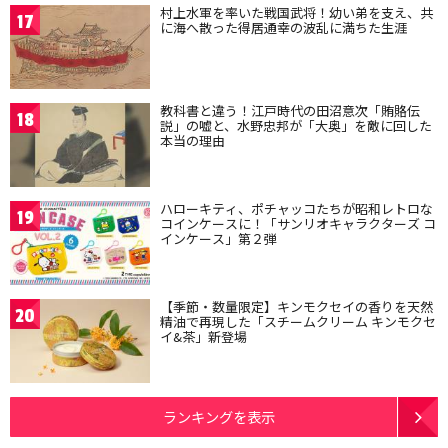
村上水軍を率いた戦国武将！幼い弟を支え、共
17
に海へ散った得居通幸の波乱に満ちた生涯
教科書と違う！江戸時代の田沼意次「賄賂伝
18
説」の嘘と、水野忠邦が「大奥」を敵に回した
本当の理由
ハローキティ、ポチャッコたちが昭和レトロな
19
コインケースに！「サンリオキャラクターズ コ
インケース」第２弾
【季節・数量限定】キンモクセイの香りを天然
20
精油で再現した「スチームクリーム キンモクセ
イ&茶」新登場
ランキングを表示