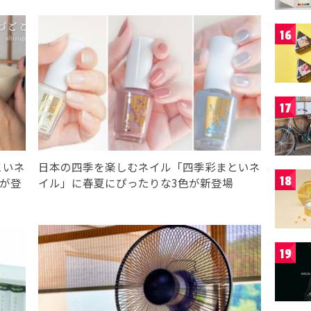
16
17
といネ
日本の四季を楽しむネイル「四季彩まといネ
18
”が登
イル」に春夏にぴったりな3色が新登場
19