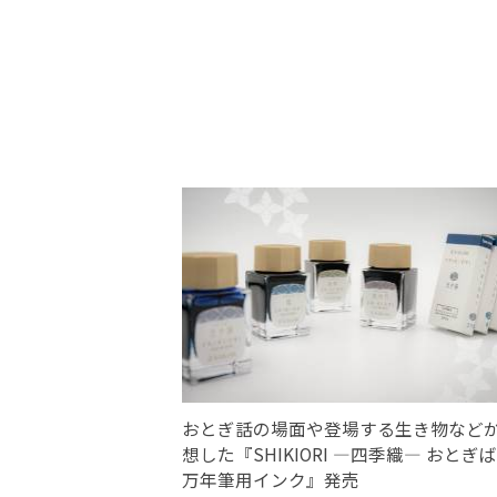
おとぎ話の場面や登場する生き物など
想した『SHIKIORI ―四季織― おとぎ
万年筆用インク』発売