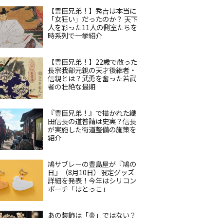
【豊臣兄弟！】秀吉は本当に
「女狂い」だったのか？ 天下
人を彩った11人の側室たちを
時系列で一挙紹介
【豊臣兄弟！】22歳で散った
長宗我部元親の天才後継者・
信親とは？武勇を奮った若武
者の壮絶な最期
『豊臣兄弟！』で描かれた織
田信長の道普請は史実？信長
が実施した街道整備の施策を
紹介
鳩サブレーの豊島屋が『鳩の
日』（8月10日）限定グッズ
詳細を発表！今年はシリコン
ポーチ「はとっこ」
あの装飾は「炎」ではない？