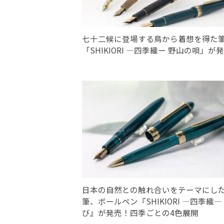
七十二候に登場する鳥から着想を得た
「SHIKIORI ―四季織ー 野山の唄」が
日本の自然との触れ合いをテーマにし
筆、ボールペン『SHIKIORI ―四季織―
び』が発売！四季ごとの4色展開