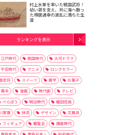
村上水軍を率いた戦国武将！
幼い弟を支え、共に海へ散っ
た得居通幸の波乱に満ちた生
涯
ランキングを表示
江戸時代
戦国時代
大河ドラマ
平安時代
アニメ
ロングセラー
国武将
スイーツ
雑学
お菓子
幕末
漫画
時代劇
テレビ
べらぼう
明治時代
織田信長
川家康
抹茶
デザイン
文房具
フィギュア
展覧会
鎌倉時代
豊臣秀吉
豊臣兄弟！
昭和時代