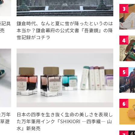
3
筆記具
鎌倉時代、なんと夏に雪が降ったというのは
発売
本当か？鎌倉幕府の公式文書『吾妻鏡』の降
雪記録がコチラ
4
5
6
た万年
日本の四季を生き抜く生命の美しさを表現し
 草遊
た万年筆用インク『SHIKIORI ―四季織― 山
水』新発売