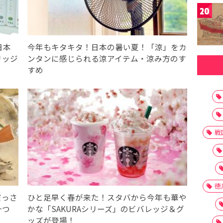
20
日本
今年もキタキタ！日本の暑い夏！「涼」をカ
リッジ
ンタンに感じられる涼アイテム・涼み方のす
すめ
戦
徳
だっさ
ひと足早く春が来た！スタバから今年も華や
一つ
かな「SAKURAシリーズ」のビバレッジ＆グ
ッズが登場！