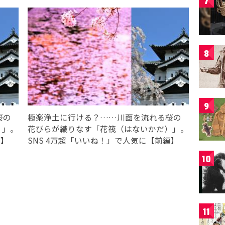
7
8
9
桜の
極楽浄土に行ける？……川面を流れる桜の
）」。
花びらが織りなす「花筏（はないかだ）」。
編】
SNS 4万超「いいね！」で人気に【前編】
10
11