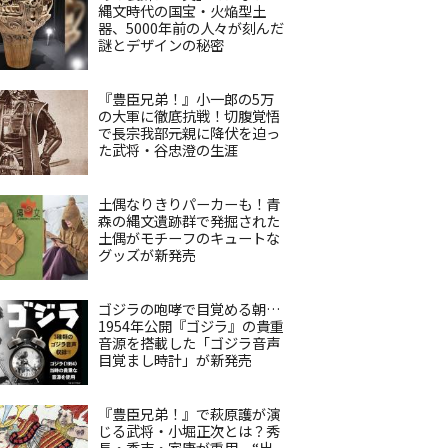
縄文時代の国宝・火焔型土
器、5000年前の人々が刻んだ
謎とデザインの秘密
『豊臣兄弟！』小一郎の5万
の大軍に徹底抗戦！切腹覚悟
で長宗我部元親に降伏を迫っ
た武将・谷忠澄の生涯
土偶なりきりパーカーも！青
森の縄文遺跡群で発掘された
土偶がモチーフのキュートな
グッズが新発売
ゴジラの咆哮で目覚める朝…
1954年公開『ゴジラ』の貴重
音源を搭載した「ゴジラ音声
目覚まし時計」が新発売
『豊臣兄弟！』で萩原護が演
じる武将・小堀正次とは？秀
長・秀吉・家康が重用、“出