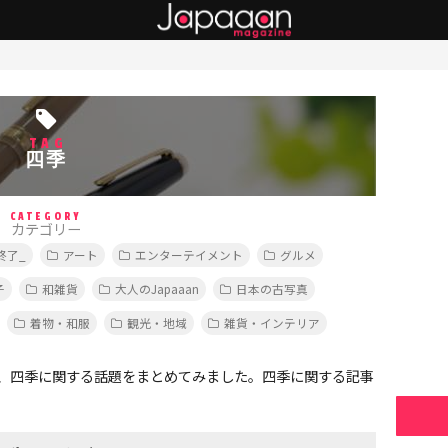
TAG
四季
CATEGORY
カテゴリー
終了_
アート
エンターテイメント
グルメ
子
和雑貨
大人のJapaaan
日本の古写真
着物・和服
観光・地域
雑貨・インテリア
、四季に関する話題をまとめてみました。四季に関する記事
。