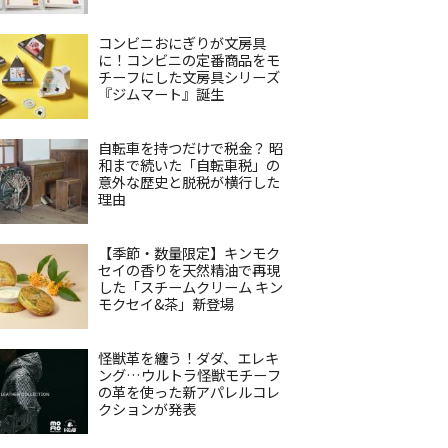
コンビニおにぎりが文房具
に！コンビニの定番商品をモ
チーフにした文房具シリーズ
『ジムマート』誕生
自転車を持つだけで税金？ 昭
和まで続いた「自転車税」の
意外な歴史と脱税が横行した
理由
【季節・数量限定】キンモク
セイの香りを天然精油で再現
した「スチームクリーム キン
モクセイ&茶」新登場
怪獣革を纏う！ダダ、エレキ
ング…ウルトラ怪獣モチーフ
の革を使った新アパレルコレ
クションが発表