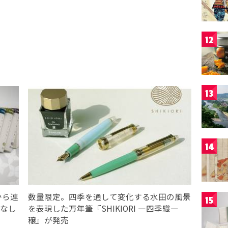
12
13
14
から連
数量限定。四季を通して変化する水田の風景
15
ばなし
を表現した万年筆『SHIKIORI ―四季織―
穣』が発売