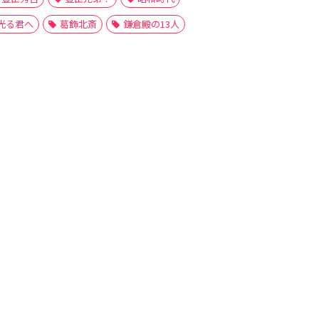
光る君へ
葛飾北斎
鎌倉殿の13人