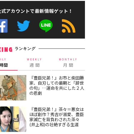
公式アカウントで最新情報ゲット！
ランキング
KING
ILY
WEEKLY
MONTHLY
4時間
週 間
月 間
『豊臣兄弟！』お市と柴田勝
家、自刃しての最期と「辞世
の句」…運命を共にした２人
の悲劇
『豊臣兄弟！』茶々＝悪女は
ほぼ創作？秀吉が溺愛、豊臣
家滅亡を背負わされた茶々
(井上和)の壮絶すぎる生涯