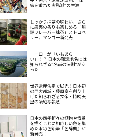
家を重ねた実務派”の生涯
しっかり抹茶の味わい、さら
に果実の香りも楽しめる「無
糖フレーバー抹茶」ストロベ
リー、マンゴー新発売
「一口」が「いもあら
い」！？ 日本の難読地名には
知られざる“名前の法則”があ
った
世界遺産決定で脚光！日本初
の巨大都城・藤原京を創り上
げた知られざる女帝・持統天
皇の凄絶な執念
日本の四季折々の植物や情景
を描くことに相応しい色を集
めた水彩色鉛筆『色辞典』が
新発売！