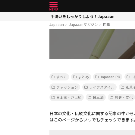
手洗いをしっかりしよう！Japaaan
Japaaan
Japaaanマガジン
四季
すべて
まとめ
Japaaan PR
_
ファッション
ライフスタイル
和菓
日本画・浮世絵
日本酒
歴史・文化
日本の文化・伝統文化に関する記事の中から
はこのページからいつでもチェックできます