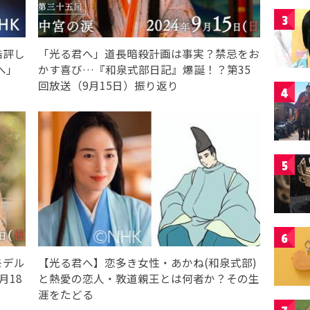
3
酷評し
「光る君へ」道長暗殺計画は事実？禁忌をお
へ」
かす喜び…『和泉式部日記』爆誕！？第35
回放送（9月15日）振り返り
4
5
6
モデル
【光る君へ】恋多き女性・あかね(和泉式部)
月18
と熱愛の恋人・敦道親王とは何者か？その生
涯をたどる