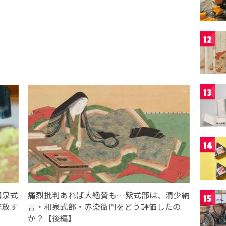
12
13
14
和泉式
痛烈批判あれば大絶賛も…紫式部は、清少納
15
奔放す
言・和泉式部・赤染衛門をどう評価したの
か？【後編】