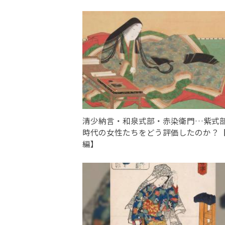
清少納言・和泉式部・赤染衛門…紫式
時代の女性たちをどう評価したのか？
編】