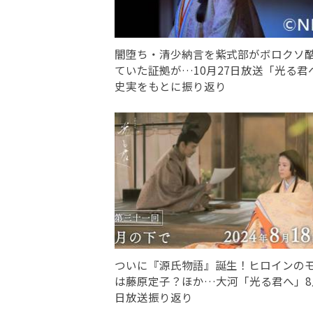
闇堕ち・清少納言を紫式部がボロクソ
ていた証拠が…10月27日放送「光る君
史実をもとに振り返り
ついに『源氏物語』誕生！ヒロインの
は藤原定子？ほか…大河「光る君へ」8
日放送振り返り