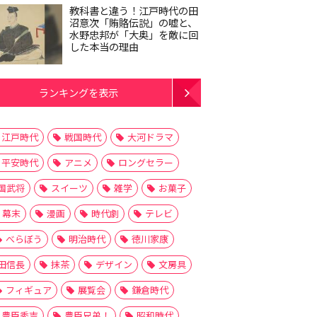
教科書と違う！江戸時代の田
沼意次「賄賂伝説」の嘘と、
水野忠邦が「大奥」を敵に回
した本当の理由
ランキングを表示
江戸時代
戦国時代
大河ドラマ
平安時代
アニメ
ロングセラー
国武将
スイーツ
雑学
お菓子
幕末
漫画
時代劇
テレビ
べらぼう
明治時代
徳川家康
田信長
抹茶
デザイン
文房具
フィギュア
展覧会
鎌倉時代
豊臣秀吉
豊臣兄弟！
昭和時代