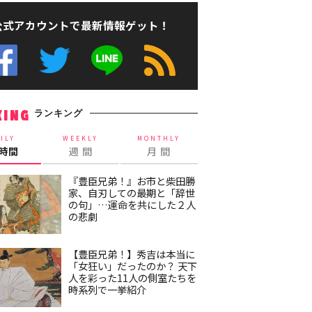
公式アカウントで最新情報ゲット！
ランキング
KING
ILY
WEEKLY
MONTHLY
4時間
週 間
月 間
『豊臣兄弟！』お市と柴田勝
家、自刃しての最期と「辞世
の句」…運命を共にした２人
の悲劇
【豊臣兄弟！】秀吉は本当に
「女狂い」だったのか？ 天下
人を彩った11人の側室たちを
時系列で一挙紹介