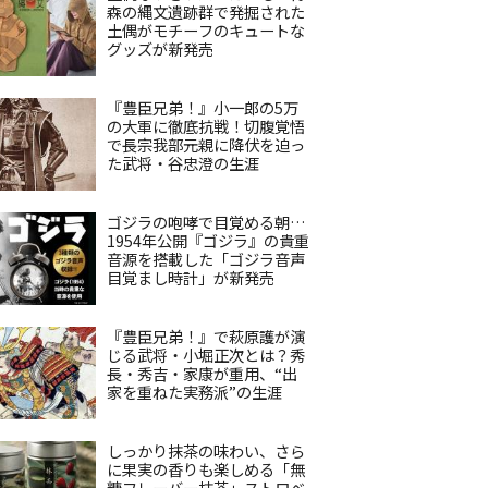
森の縄文遺跡群で発掘された
土偶がモチーフのキュートな
グッズが新発売
『豊臣兄弟！』小一郎の5万
の大軍に徹底抗戦！切腹覚悟
で長宗我部元親に降伏を迫っ
た武将・谷忠澄の生涯
ゴジラの咆哮で目覚める朝…
1954年公開『ゴジラ』の貴重
音源を搭載した「ゴジラ音声
目覚まし時計」が新発売
『豊臣兄弟！』で萩原護が演
じる武将・小堀正次とは？秀
長・秀吉・家康が重用、“出
家を重ねた実務派”の生涯
しっかり抹茶の味わい、さら
に果実の香りも楽しめる「無
糖フレーバー抹茶」ストロベ