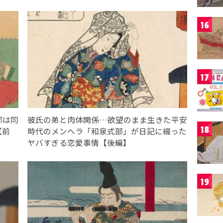
16
17
部は同
彼氏の弟と肉体関係…欲望のまま生きた平安
18
【前
時代のメンヘラ「和泉式部」が日記に綴った
ヤバすぎる恋愛事情【後編】
19