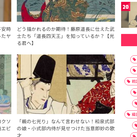
20
平安時
どう描かれるのか期待！藤原道長に仕えた武
ったヤ
士たち「道長四天王」を知っているか？【光
る君へ】
戦
織
ロクソ
「親の七光り」なんて言わせない！和泉式部
通エピ
の娘・小式部内侍が見せつけた当意即妙の歌
才