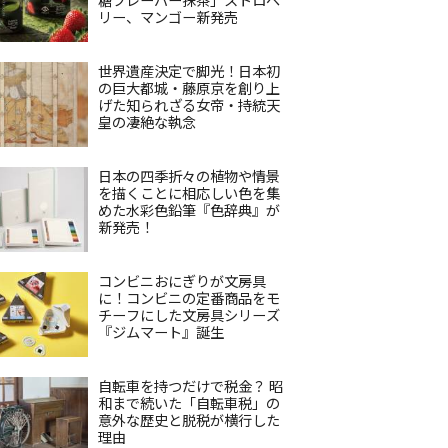
リー、マンゴー新発売
世界遺産決定で脚光！日本初
の巨大都城・藤原京を創り上
げた知られざる女帝・持統天
皇の凄絶な執念
日本の四季折々の植物や情景
を描くことに相応しい色を集
めた水彩色鉛筆『色辞典』が
新発売！
コンビニおにぎりが文房具
に！コンビニの定番商品をモ
チーフにした文房具シリーズ
『ジムマート』誕生
自転車を持つだけで税金？ 昭
和まで続いた「自転車税」の
意外な歴史と脱税が横行した
理由