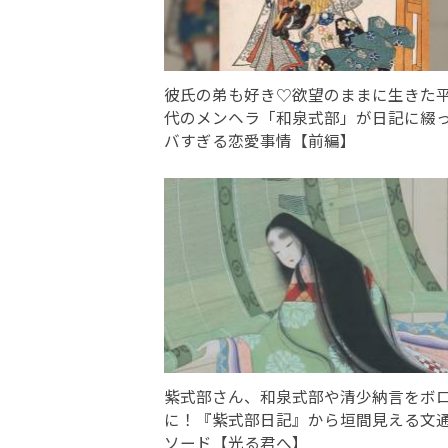
彼氏の弟も好き♡欲望のままに生きた
代のメンヘラ「和泉式部」が日記に綴
バすぎる恋愛事情【前編】
紫式部さん、和泉式部や清少納言をボ
に！『紫式部日記』から垣間見える文
ソード【光る君へ】