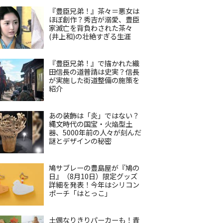
『豊臣兄弟！』茶々＝悪女は
ほぼ創作？秀吉が溺愛、豊臣
家滅亡を背負わされた茶々
(井上和)の壮絶すぎる生涯
『豊臣兄弟！』で描かれた織
田信長の道普請は史実？信長
が実施した街道整備の施策を
紹介
あの装飾は「炎」ではない？
縄文時代の国宝・火焔型土
器、5000年前の人々が刻んだ
謎とデザインの秘密
鳩サブレーの豊島屋が『鳩の
日』（8月10日）限定グッズ
詳細を発表！今年はシリコン
ポーチ「はとっこ」
土偶なりきりパーカーも！青