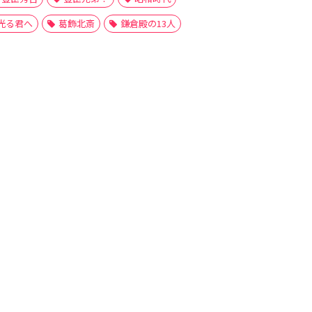
光る君へ
葛飾北斎
鎌倉殿の13人