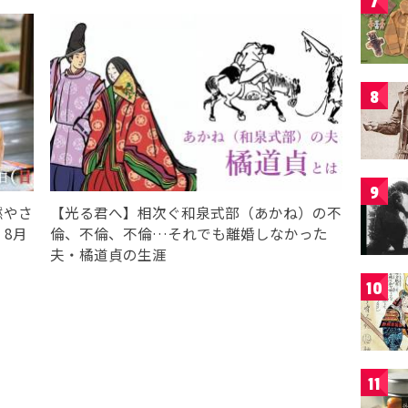
7
8
9
燃やさ
【光る君へ】相次ぐ和泉式部（あかね）の不
8月
倫、不倫、不倫…それでも離婚しなかった
夫・橘道貞の生涯
10
11