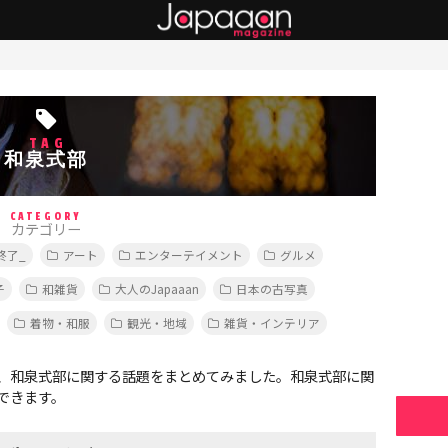
TAG
和泉式部
CATEGORY
カテゴリー
終了_
アート
エンターテイメント
グルメ
子
和雑貨
大人のJapaaan
日本の古写真
着物・和服
観光・地域
雑貨・インテリア
、和泉式部に関する話題をまとめてみました。和泉式部に関
できます。