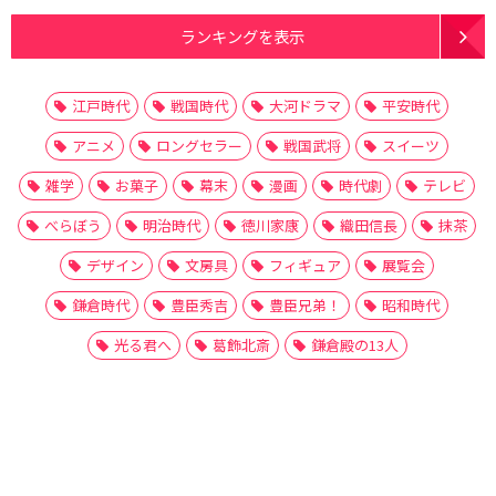
ランキングを表示
江戸時代
戦国時代
大河ドラマ
平安時代
アニメ
ロングセラー
戦国武将
スイーツ
雑学
お菓子
幕末
漫画
時代劇
テレビ
べらぼう
明治時代
徳川家康
織田信長
抹茶
デザイン
文房具
フィギュア
展覧会
鎌倉時代
豊臣秀吉
豊臣兄弟！
昭和時代
光る君へ
葛飾北斎
鎌倉殿の13人