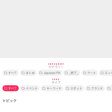
CATEGORY
カテゴリー
すべて
まとめ
Japaaan PR
_終了_
アート
エン
TYPE
タイプ
すべて
イベント
キーワード
スポット
ブランド
トピック