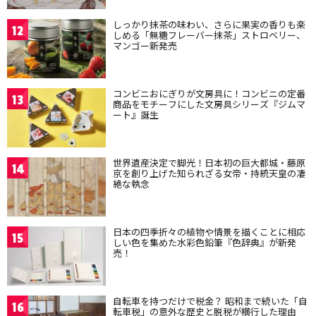
しっかり抹茶の味わい、さらに果実の香りも楽
12
しめる「無糖フレーバー抹茶」ストロベリー、
マンゴー新発売
コンビニおにぎりが文房具に！コンビニの定番
13
商品をモチーフにした文房具シリーズ『ジムマ
ート』誕生
世界遺産決定で脚光！日本初の巨大都城・藤原
14
京を創り上げた知られざる女帝・持統天皇の凄
絶な執念
日本の四季折々の植物や情景を描くことに相応
15
しい色を集めた水彩色鉛筆『色辞典』が新発
売！
自転車を持つだけで税金？ 昭和まで続いた「自
16
転車税」の意外な歴史と脱税が横行した理由