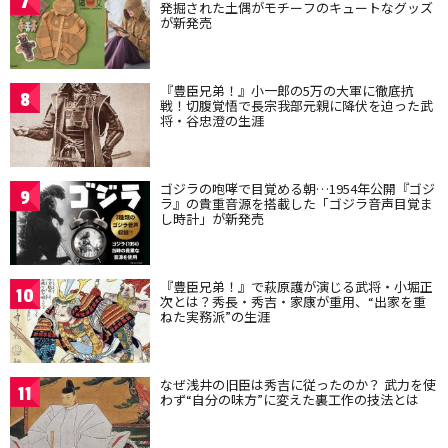
7
発掘された土偶がモチーフのキュートなグッズ
が新発売
『豊臣兄弟！』小一郎の5万の大軍に徹底抗
8
戦！切腹覚悟で長宗我部元親に降伏を迫った武
将・谷忠澄の生涯
ゴジラの咆哮で目覚める朝…1954年公開『ゴジ
9
ラ』の貴重音源を搭載した「ゴジラ音声目覚ま
し時計」が新発売
『豊臣兄弟！』で萩原護が演じる武将・小堀正
10
次とは？秀長・秀吉・家康が重用、“出家を重
ねた実務派”の生涯
なぜ浅井の旧臣は秀吉に従ったのか？ 武力を使
11
わず“自分の味方”に変えた裏工作の技法とは