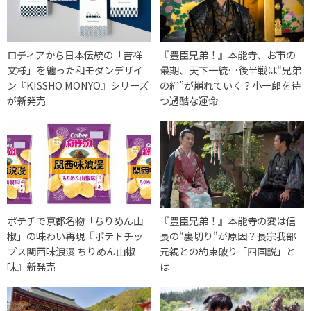
ロディアから日本伝統の「吉祥
『豊臣兄弟！』本能寺、お市の
文様」を纏った和モダンデザイ
最期、天下一統…後半戦は“兄弟
ン『KISSHO MONYO』シリーズ
の絆”が崩れていく？小一郎を待
が新発売
つ過酷な運命
ポテチで京都名物「ちりめん山
『豊臣兄弟！』本能寺の変は信
椒」の味わい再現『ポテトチッ
長の“裏切り”が原因？長宗我部
プス関西味浪漫 ちりめん山椒
元親との約束破り「四国説」と
味』新発売
は