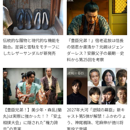
伝統的な履物と現代的な機能を
『豊臣兄弟！』宿老追放は信長
融合。足袋と雪駄をモチーフに
の慈悲か粛清か？元親はジェン
したレザーサンダルが新発売
ダーレス？安藤父子の最期…史
料から第25回を考察
【豊臣兄弟！】美少年・森乱(蘭
2027年大河「逆賊の幕臣」新キ
丸)は実際に強かった！？「安土
ャスト第5弾が解禁！ふかわりょ
相撲大会」に隠された“権力誇
う、神尾楓珠、宅麻伸が徳川将
示”の真実
軍役で登場