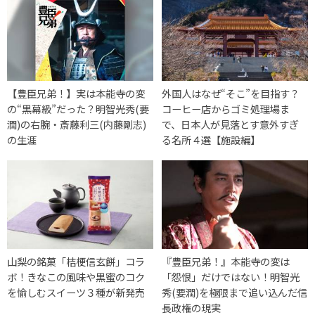
【豊臣兄弟！】実は本能寺の変
外国人はなぜ“そこ”を目指す？
の“黒幕級”だった？明智光秀(要
コーヒー店からゴミ処理場ま
潤)の右腕・斎藤利三(内藤剛志)
で、日本人が見落とす意外すぎ
の生涯
る名所４選【施設編】
山梨の銘菓「桔梗信玄餅」コラ
『豊臣兄弟！』本能寺の変は
ボ！きなこの風味や黒蜜のコク
「怨恨」だけではない！明智光
を愉しむスイーツ３種が新発売
秀(要潤)を極限まで追い込んだ信
長政権の現実