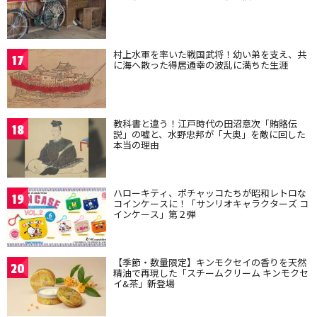
村上水軍を率いた戦国武将！幼い弟を支え、共
17
に海へ散った得居通幸の波乱に満ちた生涯
教科書と違う！江戸時代の田沼意次「賄賂伝
18
説」の嘘と、水野忠邦が「大奥」を敵に回した
本当の理由
ハローキティ、ポチャッコたちが昭和レトロな
19
コインケースに！「サンリオキャラクターズ コ
インケース」第２弾
【季節・数量限定】キンモクセイの香りを天然
20
精油で再現した「スチームクリーム キンモクセ
イ&茶」新登場