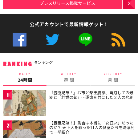
プレスリリース掲載サービス
公式アカウントで最新情報ゲット！
ランキング
RANKING
DAILY
WEEKLY
MONTHLY
24時間
週 間
月 間
『豊臣兄弟！』お市と柴田勝家、自刃しての最
1
期と「辞世の句」…運命を共にした２人の悲劇
【豊臣兄弟！】秀吉は本当に「女狂い」だった
2
のか？ 天下人を彩った11人の側室たちを時系列
で一挙紹介