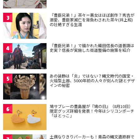
『豊臣兄弟！』茶々＝悪女はほぼ創作？秀吉が
3
溺愛、豊臣家滅亡を背負わされた茶々(井上和)
の壮絶すぎる生涯
『豊臣兄弟！』で描かれた織田信長の道普請は
4
史実？信長が実施した街道整備の施策を紹介
あの装飾は「炎」ではない？縄文時代の国宝・
5
火焔型土器、5000年前の人々が刻んだ謎とデザ
インの秘密
鳩サブレーの豊島屋が『鳩の日』（8月10日）
6
限定グッズ詳細を発表！今年はシリコンポーチ
「はとっこ」
土偶なりきりパーカーも！青森の縄文遺跡群で