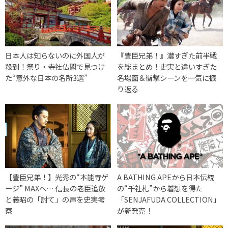
日本人は知らないのに外国人が
『豊臣兄弟！』濃すぎた前半戦
殺到！祭り・寺社仏閣で見つけ
を総まとめ！史実と違いすぎた
た“意外な日本の名所3選”
名場面＆衝撃シーンを一気に振
り返る
【豊臣兄弟！】光秀の“本能寺ゲ
A BATHING APEから日本伝統
ージ” MAXへ… 信長の老臣追放
の“千社札”から着想を得た
と義昭の「討て」の声を史実考
「SENJAFUDA COLLECTION」
察
が新発売！