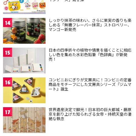
しっかり抹茶の味わい、さらに果実の香りも楽
14
しめる「無糖フレーバー抹茶」ストロベリー、
マンゴー新発売
日本の四季折々の植物や情景を描くことに相応
15
しい色を集めた水彩色鉛筆『色辞典』が新発
売！
コンビニおにぎりが文房具に！コンビニの定番
16
商品をモチーフにした文房具シリーズ『ジムマ
ート』誕生
世界遺産決定で脚光！日本初の巨大都城・藤原
17
京を創り上げた知られざる女帝・持統天皇の凄
絶な執念