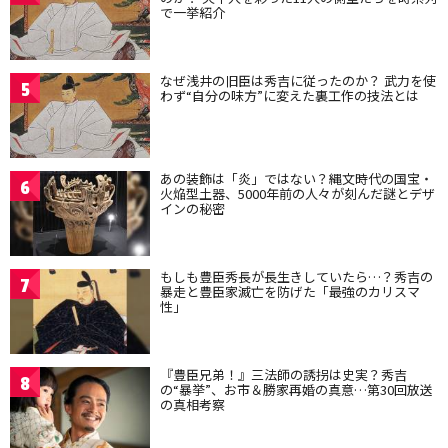
で一挙紹介
なぜ浅井の旧臣は秀吉に従ったのか？ 武力を使
5
わず“自分の味方”に変えた裏工作の技法とは
あの装飾は「炎」ではない？縄文時代の国宝・
6
火焔型土器、5000年前の人々が刻んだ謎とデザ
インの秘密
もしも豊臣秀長が長生きしていたら…？秀吉の
7
暴走と豊臣家滅亡を防げた「最強のカリスマ
性」
『豊臣兄弟！』三法師の誘拐は史実？秀吉
8
の“暴挙”、お市＆勝家再婚の真意…第30回放送
の真相考察