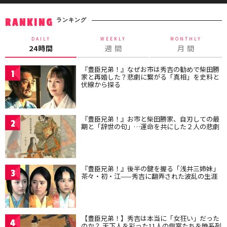
ランキング
RANKING
DAILY
WEEKLY
MONTHLY
24時間
週 間
月 間
『豊臣兄弟！』なぜお市は秀吉の勧めで柴田勝
1
家と再婚した？悲劇に繋がる「真相」を史料と
伏線から探る
『豊臣兄弟！』お市と柴田勝家、自刃しての最
2
期と「辞世の句」…運命を共にした２人の悲劇
『豊臣兄弟！』後半の鍵を握る「浅井三姉妹」
3
茶々・初・江——秀吉に翻弄された波乱の生涯
【豊臣兄弟！】秀吉は本当に「女狂い」だった
4
のか？ 天下人を彩った11人の側室たちを時系列