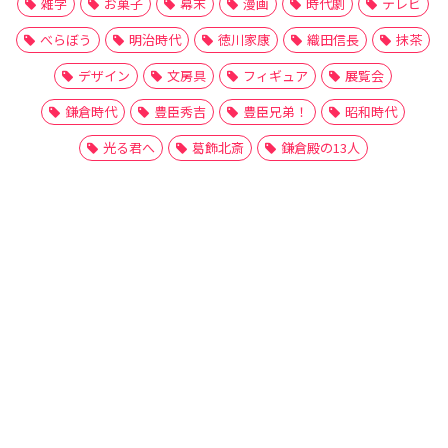
雑学
お菓子
幕末
漫画
時代劇
テレビ
べらぼう
明治時代
徳川家康
織田信長
抹茶
デザイン
文房具
フィギュア
展覧会
鎌倉時代
豊臣秀吉
豊臣兄弟！
昭和時代
光る君へ
葛飾北斎
鎌倉殿の13人