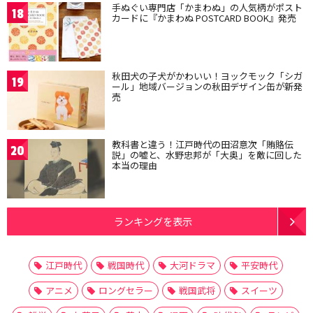
手ぬぐい専門店「かまわぬ」の人気柄がポスト
18
カードに『かまわぬ POSTCARD BOOK』発売
秋田犬の子犬がかわいい！ヨックモック「シガ
19
ール」地域バージョンの秋田デザイン缶が新発
売
教科書と違う！江戸時代の田沼意次「賄賂伝
20
説」の嘘と、水野忠邦が「大奥」を敵に回した
本当の理由
ランキングを表示
江戸時代
戦国時代
大河ドラマ
平安時代
アニメ
ロングセラー
戦国武将
スイーツ