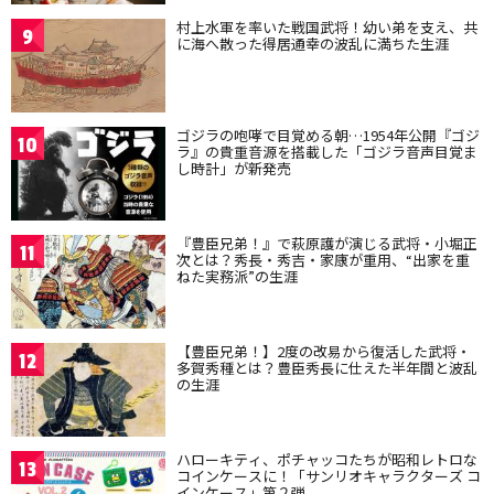
村上水軍を率いた戦国武将！幼い弟を支え、共
9
に海へ散った得居通幸の波乱に満ちた生涯
ゴジラの咆哮で目覚める朝…1954年公開『ゴジ
10
ラ』の貴重音源を搭載した「ゴジラ音声目覚ま
し時計」が新発売
『豊臣兄弟！』で萩原護が演じる武将・小堀正
11
次とは？秀長・秀吉・家康が重用、“出家を重
ねた実務派”の生涯
【豊臣兄弟！】2度の改易から復活した武将・
12
多賀秀種とは？豊臣秀長に仕えた半年間と波乱
の生涯
ハローキティ、ポチャッコたちが昭和レトロな
13
コインケースに！「サンリオキャラクターズ コ
インケース」第２弾