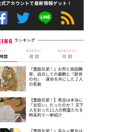
公式アカウントで最新情報ゲット！
ランキング
KING
ILY
WEEKLY
MONTHLY
4時間
週 間
月 間
『豊臣兄弟！』お市と柴田勝
家、自刃しての最期と「辞世
の句」…運命を共にした２人
の悲劇
【豊臣兄弟！】秀吉は本当に
「女狂い」だったのか？ 天下
人を彩った11人の側室たちを
時系列で一挙紹介
『豊臣兄弟！』茶々＝悪女は