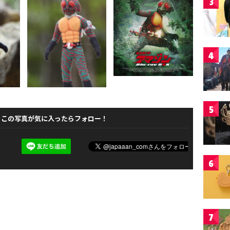
3
4
5
この写真が気に入ったらフォロー！
6
7