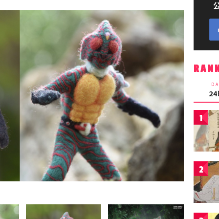
RAN
DA
2
1
2