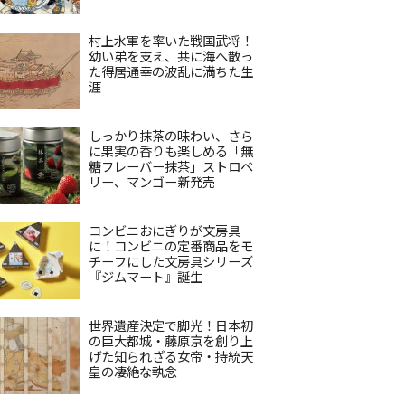
村上水軍を率いた戦国武将！
幼い弟を支え、共に海へ散っ
た得居通幸の波乱に満ちた生
涯
しっかり抹茶の味わい、さら
に果実の香りも楽しめる「無
糖フレーバー抹茶」ストロベ
リー、マンゴー新発売
コンビニおにぎりが文房具
に！コンビニの定番商品をモ
チーフにした文房具シリーズ
『ジムマート』誕生
世界遺産決定で脚光！日本初
の巨大都城・藤原京を創り上
げた知られざる女帝・持統天
皇の凄絶な執念