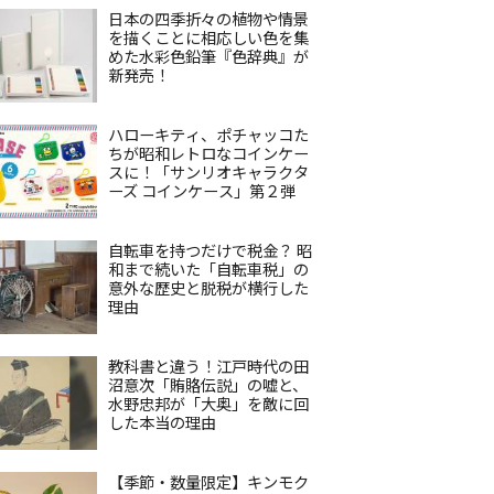
日本の四季折々の植物や情景
を描くことに相応しい色を集
めた水彩色鉛筆『色辞典』が
新発売！
ハローキティ、ポチャッコた
ちが昭和レトロなコインケー
スに！「サンリオキャラクタ
ーズ コインケース」第２弾
自転車を持つだけで税金？ 昭
和まで続いた「自転車税」の
意外な歴史と脱税が横行した
理由
教科書と違う！江戸時代の田
沼意次「賄賂伝説」の嘘と、
水野忠邦が「大奥」を敵に回
した本当の理由
【季節・数量限定】キンモク