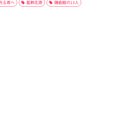
光る君へ
葛飾北斎
鎌倉殿の13人