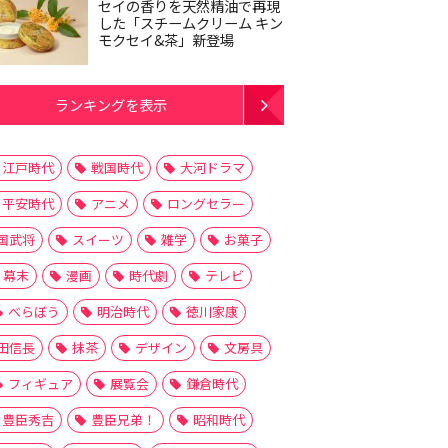
セイの香りを天然精油で再現
した「スチームクリーム キン
モクセイ&茶」新登場
ランキングを表示
江戸時代
戦国時代
大河ドラマ
平安時代
アニメ
ロングセラー
国武将
スイーツ
雑学
お菓子
幕末
漫画
時代劇
テレビ
べらぼう
明治時代
徳川家康
田信長
抹茶
デザイン
文房具
フィギュア
展覧会
鎌倉時代
豊臣秀吉
豊臣兄弟！
昭和時代