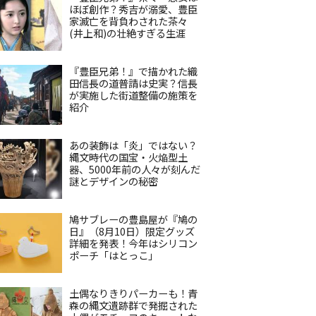
ほぼ創作？秀吉が溺愛、豊臣
家滅亡を背負わされた茶々
(井上和)の壮絶すぎる生涯
『豊臣兄弟！』で描かれた織
田信長の道普請は史実？信長
が実施した街道整備の施策を
紹介
あの装飾は「炎」ではない？
縄文時代の国宝・火焔型土
器、5000年前の人々が刻んだ
謎とデザインの秘密
鳩サブレーの豊島屋が『鳩の
日』（8月10日）限定グッズ
詳細を発表！今年はシリコン
ポーチ「はとっこ」
土偶なりきりパーカーも！青
森の縄文遺跡群で発掘された