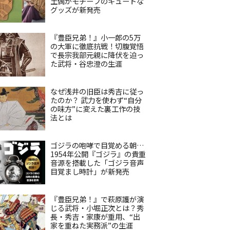
土偶がモチーフのキュートな
グッズが新発売
『豊臣兄弟！』小一郎の5万
の大軍に徹底抗戦！切腹覚悟
で長宗我部元親に降伏を迫っ
た武将・谷忠澄の生涯
なぜ浅井の旧臣は秀吉に従っ
たのか？ 武力を使わず“自分
の味方”に変えた裏工作の技
法とは
ゴジラの咆哮で目覚める朝…
1954年公開『ゴジラ』の貴重
音源を搭載した「ゴジラ音声
目覚まし時計」が新発売
『豊臣兄弟！』で萩原護が演
じる武将・小堀正次とは？秀
長・秀吉・家康が重用、“出
家を重ねた実務派”の生涯