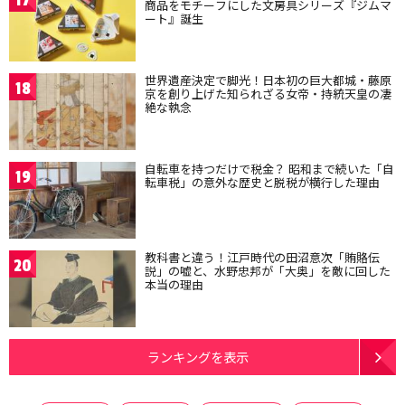
17
商品をモチーフにした文房具シリーズ『ジムマ
ート』誕生
世界遺産決定で脚光！日本初の巨大都城・藤原
18
京を創り上げた知られざる女帝・持統天皇の凄
絶な執念
自転車を持つだけで税金？ 昭和まで続いた「自
19
転車税」の意外な歴史と脱税が横行した理由
教科書と違う！江戸時代の田沼意次「賄賂伝
20
説」の嘘と、水野忠邦が「大奥」を敵に回した
本当の理由
ランキングを表示