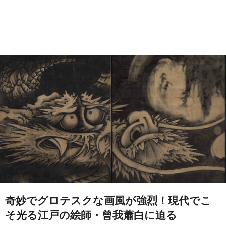
奇妙でグロテスクな画風が強烈！現代でこ
そ光る江戸の絵師・曾我蕭白に迫る