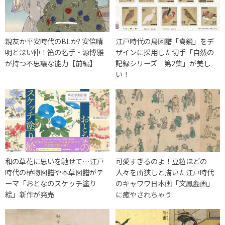
親友か平安時代のBLか? 安倍晴
江戸時代の鳥図譜「禽鏡」をデ
明と深い仲！笛の名手・源博雅
ザインに採用した切手「自然の
が持つ不思議な能力【前編】
記録シリーズ 第2集」が美し
い！
和の草花に思いを馳せて…江戸
可愛すぎるのよ！豆粒ほどの
時代の植物図譜や本草図譜がテ
人々を所狭しと描いた江戸時代
ーマ「おとなのスケッチ塗り
のキャワワ日本画「文鳳麁画」
絵」新作が発売
に癒やされちゃう