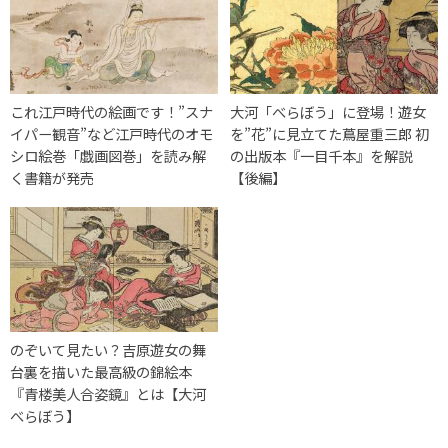
これ江戸時代の絵画です！”スナ
大河「べらぼう」に登場！遊女
イパー観音”など江戸時代のオモ
を”花”に見立てた蔦屋重三郎 初
シロ絵巻「戯画図巻」を読み解
の出版本『一目千本』を解説
く書籍が発売
【後編】
のぞいて見たい？吉原遊女の舞
台裏を描いた最高級の錦絵本
『青楼美人合姿鏡』とは【大河
べらぼう】