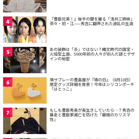
『豊臣兄弟！』後半の鍵を握る「浅井三姉妹」
4
茶々・初・江——秀吉に翻弄された波乱の生涯
あの装飾は「炎」ではない？縄文時代の国宝・
5
火焔型土器、5000年前の人々が刻んだ謎とデザ
インの秘密
鳩サブレーの豊島屋が『鳩の日』（8月10日）
6
限定グッズ詳細を発表！今年はシリコンポーチ
「はとっこ」
もしも豊臣秀長が長生きしていたら…？秀吉の
7
暴走と豊臣家滅亡を防げた「最強のカリスマ
性」