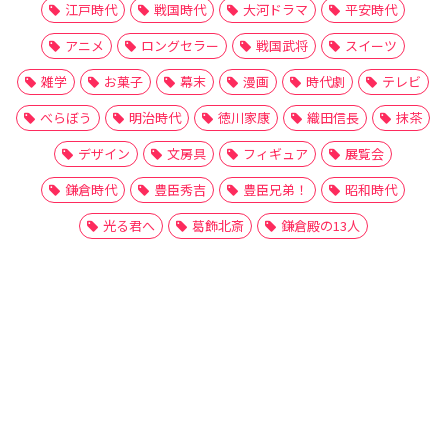
江戸時代
戦国時代
大河ドラマ
平安時代
アニメ
ロングセラー
戦国武将
スイーツ
雑学
お菓子
幕末
漫画
時代劇
テレビ
べらぼう
明治時代
徳川家康
織田信長
抹茶
デザイン
文房具
フィギュア
展覧会
鎌倉時代
豊臣秀吉
豊臣兄弟！
昭和時代
光る君へ
葛飾北斎
鎌倉殿の13人