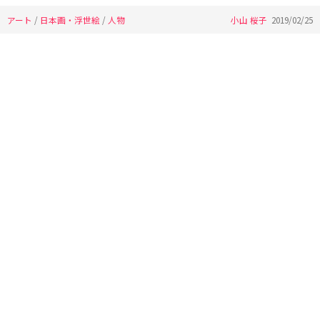
アート
/
日本画・浮世絵
/
人物
小山 桜子
2019/02/25