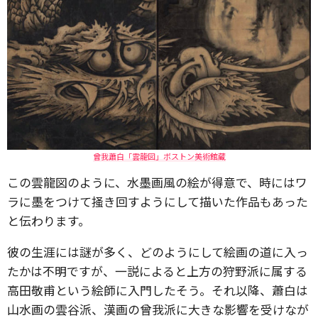
曾我蕭白「雲龍図」ボストン美術館蔵
この雲龍図のように、水墨画風の絵が得意で、時にはワ
ラに墨をつけて掻き回すようにして描いた作品もあった
と伝わります。
彼の生涯には謎が多く、どのようにして絵画の道に入っ
たかは不明ですが、一説によると上方の狩野派に属する
高田敬甫という絵師に入門したそう。それ以降、蕭白は
山水画の雲谷派、漢画の曾我派に大きな影響を受けなが