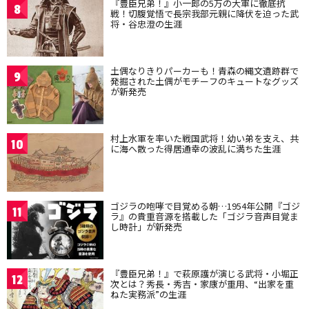
『豊臣兄弟！』小一郎の5万の大軍に徹底抗
8
戦！切腹覚悟で長宗我部元親に降伏を迫った武
将・谷忠澄の生涯
土偶なりきりパーカーも！青森の縄文遺跡群で
9
発掘された土偶がモチーフのキュートなグッズ
が新発売
村上水軍を率いた戦国武将！幼い弟を支え、共
10
に海へ散った得居通幸の波乱に満ちた生涯
ゴジラの咆哮で目覚める朝…1954年公開『ゴジ
11
ラ』の貴重音源を搭載した「ゴジラ音声目覚ま
し時計」が新発売
『豊臣兄弟！』で萩原護が演じる武将・小堀正
12
次とは？秀長・秀吉・家康が重用、“出家を重
ねた実務派”の生涯