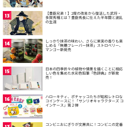
【豊臣兄弟！】2度の改易から復活した武将・
13
多賀秀種とは？豊臣秀長に仕えた半年間と波乱
の生涯
しっかり抹茶の味わい、さらに果実の香りも楽
14
しめる「無糖フレーバー抹茶」ストロベリー、
マンゴー新発売
日本の四季折々の植物や情景を描くことに相応
15
しい色を集めた水彩色鉛筆『色辞典』が新発
売！
ハローキティ、ポチャッコたちが昭和レトロな
16
コインケースに！「サンリオキャラクターズ コ
インケース」第２弾
コンビニおにぎりが文房具に！コンビニの定番