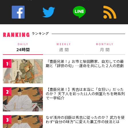
ランキング
RANKING
DAILY
WEEKLY
MONTHLY
24時間
週 間
月 間
『豊臣兄弟！』お市と柴田勝家、自刃しての最
1
期と「辞世の句」…運命を共にした２人の悲劇
【豊臣兄弟！】秀吉は本当に「女狂い」だった
2
のか？ 天下人を彩った11人の側室たちを時系列
で一挙紹介
なぜ浅井の旧臣は秀吉に従ったのか？ 武力を使
3
わず“自分の味方”に変えた裏工作の技法とは