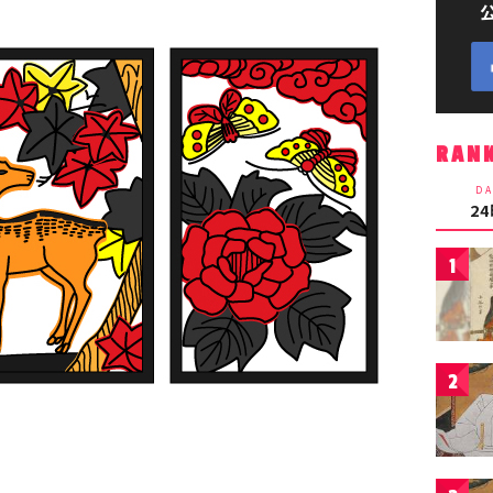
RAN
DA
2
1
2