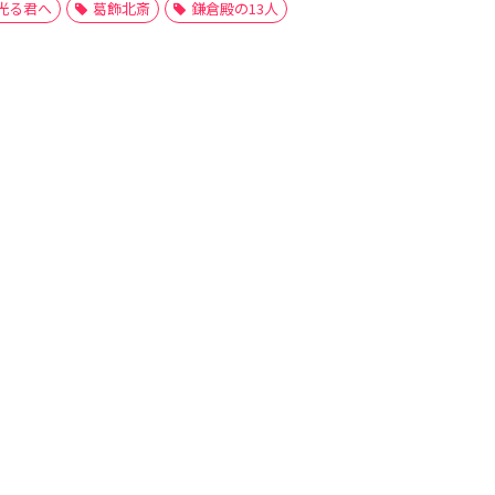
光る君へ
葛飾北斎
鎌倉殿の13人