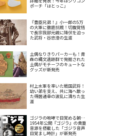
詳細を発表！今年はシリコン
ポーチ「はとっこ」
『豊臣兄弟！』小一郎の5万
の大軍に徹底抗戦！切腹覚悟
で長宗我部元親に降伏を迫っ
た武将・谷忠澄の生涯
土偶なりきりパーカーも！青
森の縄文遺跡群で発掘された
土偶がモチーフのキュートな
グッズが新発売
村上水軍を率いた戦国武将！
幼い弟を支え、共に海へ散っ
た得居通幸の波乱に満ちた生
涯
ゴジラの咆哮で目覚める朝…
1954年公開『ゴジラ』の貴重
音源を搭載した「ゴジラ音声
目覚まし時計」が新発売