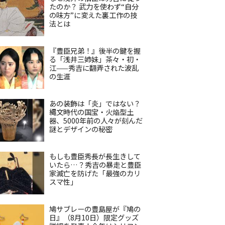
たのか？ 武力を使わず“自分
の味方”に変えた裏工作の技
法とは
『豊臣兄弟！』後半の鍵を握
る「浅井三姉妹」茶々・初・
江——秀吉に翻弄された波乱
の生涯
あの装飾は「炎」ではない？
縄文時代の国宝・火焔型土
器、5000年前の人々が刻んだ
謎とデザインの秘密
もしも豊臣秀長が長生きして
いたら…？秀吉の暴走と豊臣
家滅亡を防げた「最強のカリ
スマ性」
鳩サブレーの豊島屋が『鳩の
日』（8月10日）限定グッズ