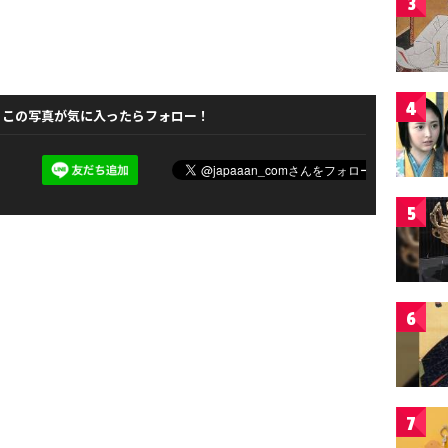
3
4
この写真が気に入ったらフォロー！
5
6
7