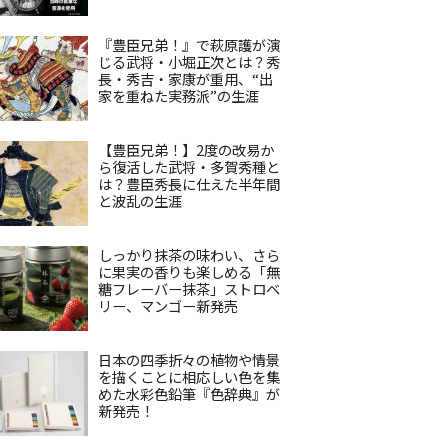
『豊臣兄弟！』で萩原護が演
じる武将・小堀正次とは？秀
長・秀吉・家康が重用、“出
家を重ねた実務派”の生涯
【豊臣兄弟！】2度の改易か
ら復活した武将・多賀秀種と
は？豊臣秀長に仕えた半年間
と波乱の生涯
しっかり抹茶の味わい、さら
に果実の香りも楽しめる「無
糖フレーバー抹茶」ストロベ
リー、マンゴー新発売
日本の四季折々の植物や情景
を描くことに相応しい色を集
めた水彩色鉛筆『色辞典』が
新発売！