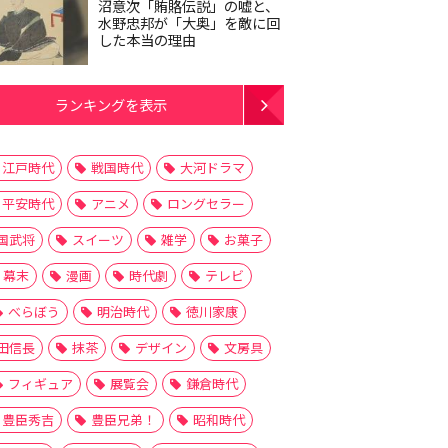
沼意次「賄賂伝説」の嘘と、
水野忠邦が「大奥」を敵に回
した本当の理由
ランキングを表示
江戸時代
戦国時代
大河ドラマ
平安時代
アニメ
ロングセラー
国武将
スイーツ
雑学
お菓子
幕末
漫画
時代劇
テレビ
べらぼう
明治時代
徳川家康
田信長
抹茶
デザイン
文房具
フィギュア
展覧会
鎌倉時代
豊臣秀吉
豊臣兄弟！
昭和時代