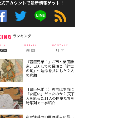
公式アカウントで最新情報ゲット！
ランキング
KING
ILY
WEEKLY
MONTHLY
4時間
週 間
月 間
『豊臣兄弟！』お市と柴田勝
家、自刃しての最期と「辞世
の句」…運命を共にした２人
の悲劇
【豊臣兄弟！】秀吉は本当に
「女狂い」だったのか？ 天下
人を彩った11人の側室たちを
時系列で一挙紹介
なぜ浅井の旧臣は秀吉に従っ