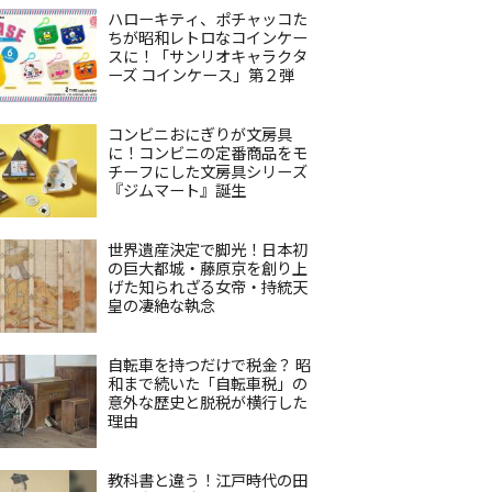
ハローキティ、ポチャッコた
ちが昭和レトロなコインケー
スに！「サンリオキャラクタ
ーズ コインケース」第２弾
コンビニおにぎりが文房具
に！コンビニの定番商品をモ
チーフにした文房具シリーズ
『ジムマート』誕生
世界遺産決定で脚光！日本初
の巨大都城・藤原京を創り上
げた知られざる女帝・持統天
皇の凄絶な執念
自転車を持つだけで税金？ 昭
和まで続いた「自転車税」の
意外な歴史と脱税が横行した
理由
教科書と違う！江戸時代の田