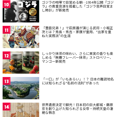
ゴジラの咆哮で目覚める朝…1954年公開『ゴジ
10
ラ』の貴重音源を搭載した「ゴジラ音声目覚ま
し時計」が新発売
『豊臣兄弟！』で萩原護が演じる武将・小堀正
11
次とは？秀長・秀吉・家康が重用、“出家を重
ねた実務派”の生涯
しっかり抹茶の味わい、さらに果実の香りも楽
12
しめる「無糖フレーバー抹茶」ストロベリー、
マンゴー新発売
「一口」が「いもあらい」！？ 日本の難読地名
13
には知られざる“名前の法則”があった
世界遺産決定で脚光！日本初の巨大都城・藤原
14
京を創り上げた知られざる女帝・持統天皇の凄
絶な執念