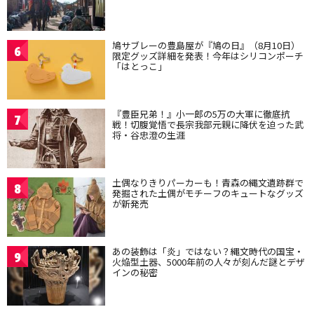
鳩サブレーの豊島屋が『鳩の日』（8月10日）
6
限定グッズ詳細を発表！今年はシリコンポーチ
「はとっこ」
『豊臣兄弟！』小一郎の5万の大軍に徹底抗
7
戦！切腹覚悟で長宗我部元親に降伏を迫った武
将・谷忠澄の生涯
土偶なりきりパーカーも！青森の縄文遺跡群で
8
発掘された土偶がモチーフのキュートなグッズ
が新発売
あの装飾は「炎」ではない？縄文時代の国宝・
9
火焔型土器、5000年前の人々が刻んだ謎とデザ
インの秘密