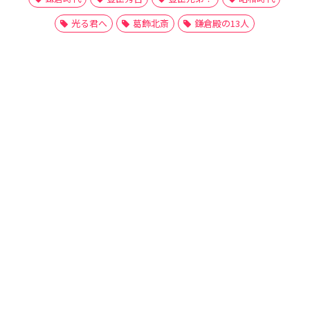
光る君へ
葛飾北斎
鎌倉殿の13人