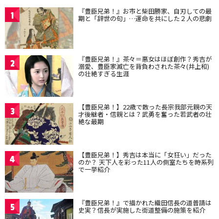
『豊臣兄弟！』お市と柴田勝家、自刃しての最
1
期と「辞世の句」…運命を共にした２人の悲劇
『豊臣兄弟！』茶々＝悪女はほぼ創作？秀吉が
2
溺愛、豊臣家滅亡を背負わされた茶々(井上和)
の壮絶すぎる生涯
【豊臣兄弟！】22歳で散った長宗我部元親の天
3
才後継者・信親とは？武勇を奮った若武者の壮
絶な最期
【豊臣兄弟！】秀吉は本当に「女狂い」だった
4
のか？ 天下人を彩った11人の側室たちを時系列
で一挙紹介
『豊臣兄弟！』で描かれた織田信長の道普請は
5
史実？信長が実施した街道整備の施策を紹介