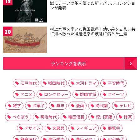
19
獣モチーフの革を使った新アパレルコレクショ
ンが発表
村上水軍を率いた戦国武将！幼い弟を支え、共
20
に海へ散った得居通幸の波乱に満ちた生涯
ランキングを表示
江戸時代
戦国時代
大河ドラマ
平安時代
アニメ
ロングセラー
戦国武将
スイーツ
雑学
お菓子
幕末
漫画
時代劇
テレビ
べらぼう
明治時代
織田信長
徳川家康
抹茶
デザイン
文房具
フィギュア
展覧会
鎌倉時代
豊臣秀吉
豊臣兄弟！
昭和時代