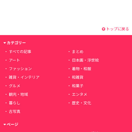
トップに戻る
カテゴリー
すべての記事
まとめ
アート
日本画・浮世絵
ファッション
着物・和服
雑貨・インテリア
和雑貨
グルメ
和菓子
観光・地域
エンタメ
暮らし
歴史・文化
古写真
ページ