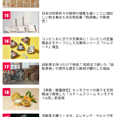
日本の四季折々の植物や情景を描くことに相応
15
しい色を集めた水彩色鉛筆『色辞典』が新発
売！
コンビニおにぎりが文房具に！コンビニの定番
16
商品をモチーフにした文房具シリーズ『ジムマ
ート』誕生
自転車を持つだけで税金？ 昭和まで続いた「自
17
転車税」の意外な歴史と脱税が横行した理由
【季節・数量限定】キンモクセイの香りを天然
18
精油で再現した「スチームクリーム キンモクセ
イ&茶」新登場
怪獣革を纏う！ダダ、エレキング…ウルトラ怪