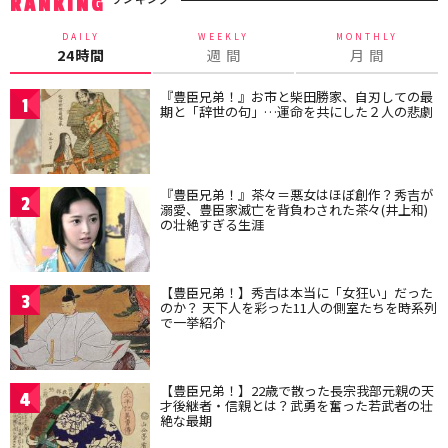
RANKING
DAILY
WEEKLY
MONTHLY
24時間
週 間
月 間
『豊臣兄弟！』お市と柴田勝家、自刃しての最
1
期と「辞世の句」…運命を共にした２人の悲劇
『豊臣兄弟！』茶々＝悪女はほぼ創作？秀吉が
2
溺愛、豊臣家滅亡を背負わされた茶々(井上和)
の壮絶すぎる生涯
【豊臣兄弟！】秀吉は本当に「女狂い」だった
3
のか？ 天下人を彩った11人の側室たちを時系列
で一挙紹介
【豊臣兄弟！】22歳で散った長宗我部元親の天
4
才後継者・信親とは？武勇を奮った若武者の壮
絶な最期