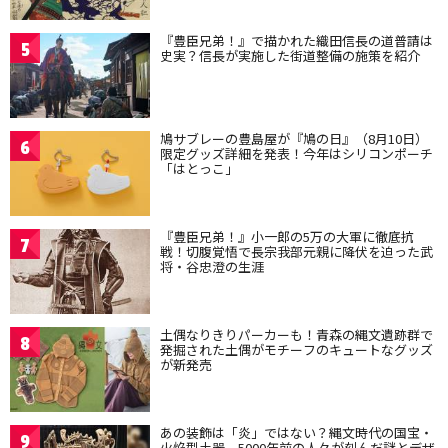
『豊臣兄弟！』で描かれた織田信長の道普請は
5
史実？信長が実施した街道整備の施策を紹介
鳩サブレーの豊島屋が『鳩の日』（8月10日）
6
限定グッズ詳細を発表！今年はシリコンポーチ
「はとっこ」
『豊臣兄弟！』小一郎の5万の大軍に徹底抗
7
戦！切腹覚悟で長宗我部元親に降伏を迫った武
将・谷忠澄の生涯
土偶なりきりパーカーも！青森の縄文遺跡群で
8
発掘された土偶がモチーフのキュートなグッズ
が新発売
あの装飾は「炎」ではない？縄文時代の国宝・
9
火焔型土器、5000年前の人々が刻んだ謎とデザ