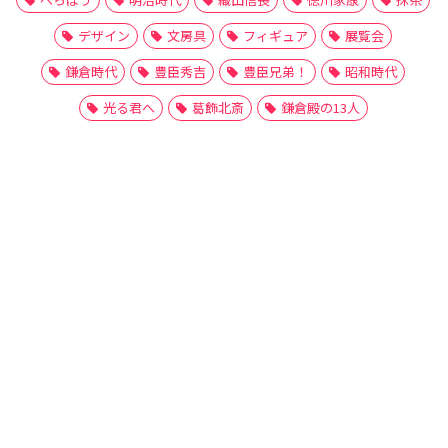
デザイン
文房具
フィギュア
展覧会
鎌倉時代
豊臣秀吉
豊臣兄弟！
昭和時代
光る君へ
葛飾北斎
鎌倉殿の13人