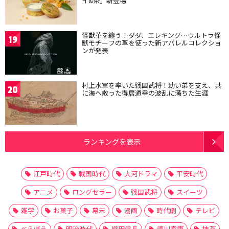
イ&茶」新登場
怪獣革を纏う！ダダ、エレキング…ウルトラ怪
19
獣モチーフの革を使った新アパレルコレクショ
ンが発表
村上水軍を率いた戦国武将！幼い弟を支え、共
20
に海へ散った得居通幸の波乱に満ちた生涯
ランキングを表示
江戸時代
戦国時代
大河ドラマ
平安時代
アニメ
ロングセラー
戦国武将
スイーツ
雑学
お菓子
幕末
漫画
時代劇
テレビ
べらぼう
明治時代
織田信長
徳川家康
抹茶