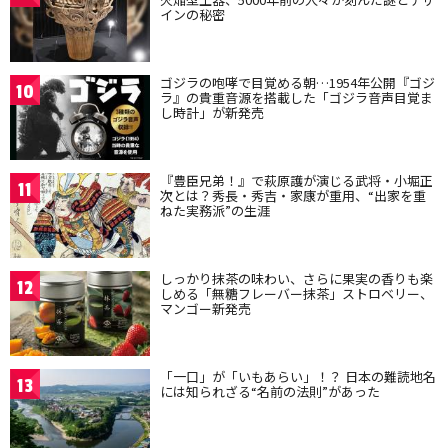
インの秘密
ゴジラの咆哮で目覚める朝…1954年公開『ゴジ
10
ラ』の貴重音源を搭載した「ゴジラ音声目覚ま
し時計」が新発売
『豊臣兄弟！』で萩原護が演じる武将・小堀正
11
次とは？秀長・秀吉・家康が重用、“出家を重
ねた実務派”の生涯
しっかり抹茶の味わい、さらに果実の香りも楽
12
しめる「無糖フレーバー抹茶」ストロベリー、
マンゴー新発売
「一口」が「いもあらい」！？ 日本の難読地名
13
には知られざる“名前の法則”があった