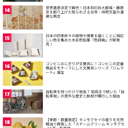
世界遺産決定で脚光！日本初の巨大都城・藤原
14
京を創り上げた知られざる女帝・持統天皇の凄
絶な執念
日本の四季折々の植物や情景を描くことに相応
15
しい色を集めた水彩色鉛筆『色辞典』が新発
売！
コンビニおにぎりが文房具に！コンビニの定番
16
商品をモチーフにした文房具シリーズ『ジムマ
ート』誕生
自転車を持つだけで税金？ 昭和まで続いた「自
17
転車税」の意外な歴史と脱税が横行した理由
【季節・数量限定】キンモクセイの香りを天然
18
精油で再現した「スチームクリーム キンモクセ