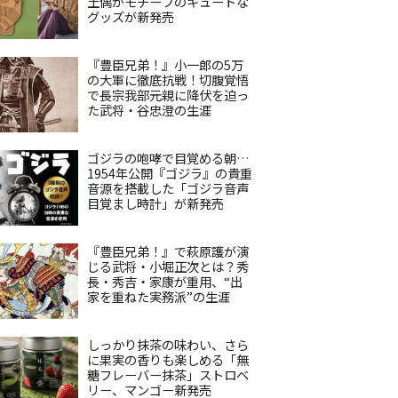
土偶がモチーフのキュートな
グッズが新発売
『豊臣兄弟！』小一郎の5万
の大軍に徹底抗戦！切腹覚悟
で長宗我部元親に降伏を迫っ
た武将・谷忠澄の生涯
ゴジラの咆哮で目覚める朝…
1954年公開『ゴジラ』の貴重
音源を搭載した「ゴジラ音声
目覚まし時計」が新発売
『豊臣兄弟！』で萩原護が演
じる武将・小堀正次とは？秀
長・秀吉・家康が重用、“出
家を重ねた実務派”の生涯
しっかり抹茶の味わい、さら
に果実の香りも楽しめる「無
糖フレーバー抹茶」ストロベ
リー、マンゴー新発売