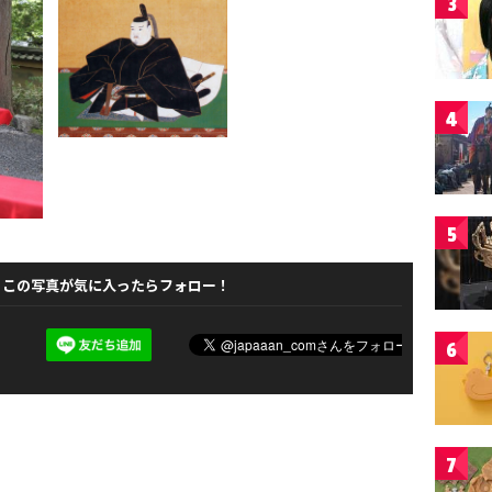
3
4
5
この写真が気に入ったらフォロー！
6
7