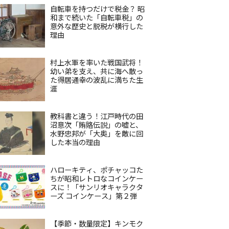
自転車を持つだけで税金？ 昭
和まで続いた「自転車税」の
意外な歴史と脱税が横行した
理由
村上水軍を率いた戦国武将！
幼い弟を支え、共に海へ散っ
た得居通幸の波乱に満ちた生
涯
教科書と違う！江戸時代の田
沼意次「賄賂伝説」の嘘と、
水野忠邦が「大奥」を敵に回
した本当の理由
ハローキティ、ポチャッコた
ちが昭和レトロなコインケー
スに！「サンリオキャラクタ
ーズ コインケース」第２弾
【季節・数量限定】キンモク