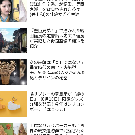
ほぼ創作？秀吉が溺愛、豊臣
家滅亡を背負わされた茶々
(井上和)の壮絶すぎる生涯
『豊臣兄弟！』で描かれた織
田信長の道普請は史実？信長
が実施した街道整備の施策を
紹介
あの装飾は「炎」ではない？
縄文時代の国宝・火焔型土
器、5000年前の人々が刻んだ
謎とデザインの秘密
鳩サブレーの豊島屋が『鳩の
日』（8月10日）限定グッズ
詳細を発表！今年はシリコン
ポーチ「はとっこ」
土偶なりきりパーカーも！青
森の縄文遺跡群で発掘された