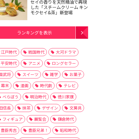
セイの香りを天然精油で再現
した「スチームクリーム キン
モクセイ&茶」新登場
ランキングを表示
江戸時代
戦国時代
大河ドラマ
平安時代
アニメ
ロングセラー
国武将
スイーツ
雑学
お菓子
幕末
漫画
時代劇
テレビ
べらぼう
明治時代
徳川家康
田信長
抹茶
デザイン
文房具
フィギュア
展覧会
鎌倉時代
豊臣秀吉
豊臣兄弟！
昭和時代