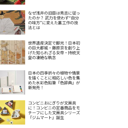
なぜ浅井の旧臣は秀吉に従っ
たのか？ 武力を使わず“自分
の味方”に変えた裏工作の技
法とは
世界遺産決定で脚光！日本初
の巨大都城・藤原京を創り上
げた知られざる女帝・持統天
皇の凄絶な執念
日本の四季折々の植物や情景
を描くことに相応しい色を集
めた水彩色鉛筆『色辞典』が
新発売！
コンビニおにぎりが文房具
に！コンビニの定番商品をモ
チーフにした文房具シリーズ
『ジムマート』誕生