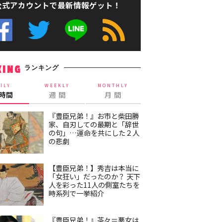
公式アカウントで最新情報ゲット！
ランキング
KING
ILY
WEEKLY
MONTHLY
4時間
週 間
月 間
『豊臣兄弟！』お市と柴田勝
家、自刃しての最期と「辞世
の句」…運命を共にした２人
の悲劇
【豊臣兄弟！】秀吉は本当に
「女狂い」だったのか？ 天下
人を彩った11人の側室たちを
時系列で一挙紹介
『豊臣兄弟！』茶々＝悪女は