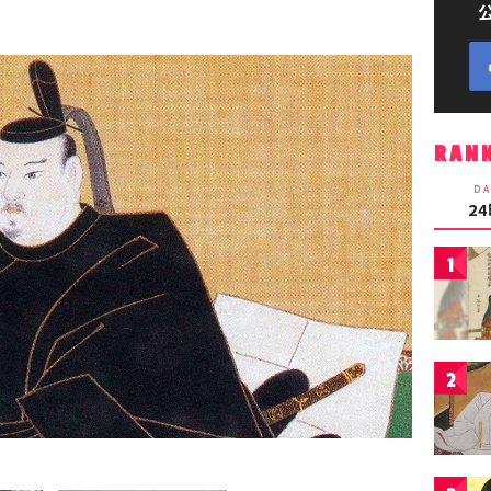
RAN
DA
2
1
2