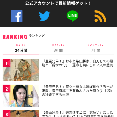
公式アカウントで最新情報ゲット！
ランキング
RANKING
DAILY
WEEKLY
MONTHLY
24時間
週 間
月 間
『豊臣兄弟！』お市と柴田勝家、自刃しての最
1
期と「辞世の句」…運命を共にした２人の悲劇
『豊臣兄弟！』茶々＝悪女はほぼ創作？秀吉が
2
溺愛、豊臣家滅亡を背負わされた茶々(井上和)
の壮絶すぎる生涯
【豊臣兄弟！】秀吉は本当に「女狂い」だった
3
のか？ 天下人を彩った11人の側室たちを時系列