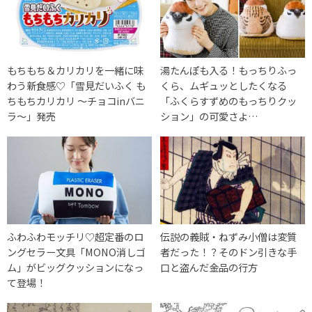
もちもち＆カリカリを一緒に味
湯たんぽも入る！もっちりふっ
わう新食感♡「雪見だいふく も
くら、ムギュッとしたくなる
ちもちカリカリ ～チョコinバニ
「ふくらすずめのもっちりクッ
ラ～」発売
ション」の可愛さよ…
ふわふわモッチリ♡超定番のロ
伝説の義賊・ねずみ小僧は変質
ングセラー文具「MONO消しゴ
者だった！？そのドン引きな手
ム」がビッグクッションになっ
口と盗んだ金品の行方
て登場！