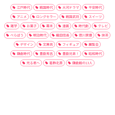
江戸時代
戦国時代
大河ドラマ
平安時代
アニメ
ロングセラー
戦国武将
スイーツ
雑学
お菓子
幕末
漫画
時代劇
テレビ
べらぼう
明治時代
織田信長
徳川家康
抹茶
デザイン
文房具
フィギュア
展覧会
鎌倉時代
豊臣秀吉
豊臣兄弟！
昭和時代
光る君へ
葛飾北斎
鎌倉殿の13人