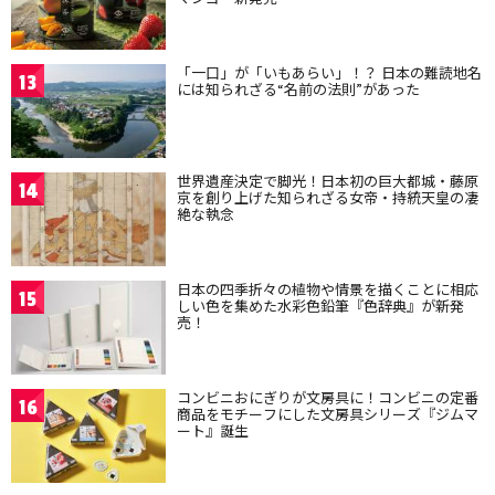
「一口」が「いもあらい」！？ 日本の難読地名
13
には知られざる“名前の法則”があった
世界遺産決定で脚光！日本初の巨大都城・藤原
14
京を創り上げた知られざる女帝・持統天皇の凄
絶な執念
日本の四季折々の植物や情景を描くことに相応
15
しい色を集めた水彩色鉛筆『色辞典』が新発
売！
コンビニおにぎりが文房具に！コンビニの定番
16
商品をモチーフにした文房具シリーズ『ジムマ
ート』誕生