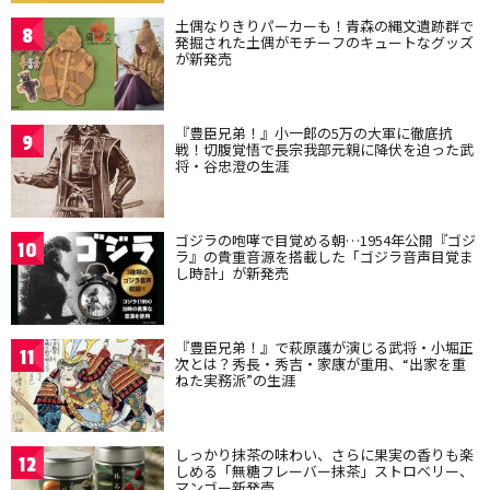
土偶なりきりパーカーも！青森の縄文遺跡群で
8
発掘された土偶がモチーフのキュートなグッズ
が新発売
『豊臣兄弟！』小一郎の5万の大軍に徹底抗
9
戦！切腹覚悟で長宗我部元親に降伏を迫った武
将・谷忠澄の生涯
ゴジラの咆哮で目覚める朝…1954年公開『ゴジ
10
ラ』の貴重音源を搭載した「ゴジラ音声目覚ま
し時計」が新発売
『豊臣兄弟！』で萩原護が演じる武将・小堀正
11
次とは？秀長・秀吉・家康が重用、“出家を重
ねた実務派”の生涯
しっかり抹茶の味わい、さらに果実の香りも楽
12
しめる「無糖フレーバー抹茶」ストロベリー、
マンゴー新発売