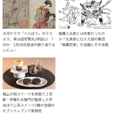
大河ドラマ「べらぼう」のラス
風魔小太郎とは何者だったの
ボス、実は田安賢丸(寺田心）？
か？北条家に仕えた謎の集団
ほか…1月26日放送の振り返り＆
「風魔忍軍」の活躍とその末路
レビュー
極上の和スイーツを家庭で♪京
都・伊藤久右衛門が監修した宇
治ほうじ茶スイーツ2種が全国の
セブンイレブンで新発売