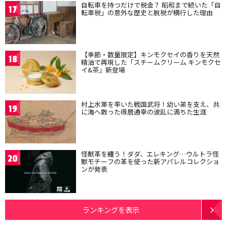
自転車を持つだけで税金？ 昭和まで続いた「自
17
転車税」の意外な歴史と脱税が横行した理由
【季節・数量限定】キンモクセイの香りを天然
18
精油で再現した「スチームクリーム キンモクセ
イ&茶」新登場
村上水軍を率いた戦国武将！幼い弟を支え、共
19
に海へ散った得居通幸の波乱に満ちた生涯
怪獣革を纏う！ダダ、エレキング…ウルトラ怪
20
獣モチーフの革を使った新アパレルコレクショ
ンが発表
ランキングを表示