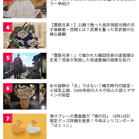
で一挙紹介
【豊臣兄弟！】22歳で散った長宗我部元親の天
4
才後継者・信親とは？武勇を奮った若武者の壮
絶な最期
『豊臣兄弟！』で描かれた織田信長の道普請は
5
史実？信長が実施した街道整備の施策を紹介
あの装飾は「炎」ではない？縄文時代の国宝・
6
火焔型土器、5000年前の人々が刻んだ謎とデザ
インの秘密
鳩サブレーの豊島屋が『鳩の日』（8月10日）
7
限定グッズ詳細を発表！今年はシリコンポーチ
「はとっこ」