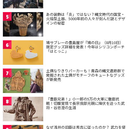
あの装飾は「炎」ではない？縄文時代の国宝・
5
火焔型土器、5000年前の人々が刻んだ謎とデザ
インの秘密
鳩サブレーの豊島屋が『鳩の日』（8月10日）
6
限定グッズ詳細を発表！今年はシリコンポーチ
「はとっこ」
土偶なりきりパーカーも！青森の縄文遺跡群で
7
発掘された土偶がモチーフのキュートなグッズ
が新発売
『豊臣兄弟！』小一郎の5万の大軍に徹底抗
8
戦！切腹覚悟で長宗我部元親に降伏を迫った武
将・谷忠澄の生涯
なぜ浅井の旧臣は秀吉に従ったのか？ 武力を使