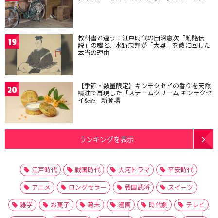
教科書と違う！江戸時代の田沼意次「賄賂伝
19
説」の嘘と、水野忠邦が「大奥」を敵に回した
本当の理由
【季節・数量限定】キンモクセイの香りを天然
20
精油で再現した「スチームクリーム キンモクセ
イ&茶」新登場
ランキングを表示
江戸時代
戦国時代
大河ドラマ
平安時代
アニメ
ロングセラー
戦国武将
スイーツ
雑学
お菓子
幕末
漫画
時代劇
テレビ