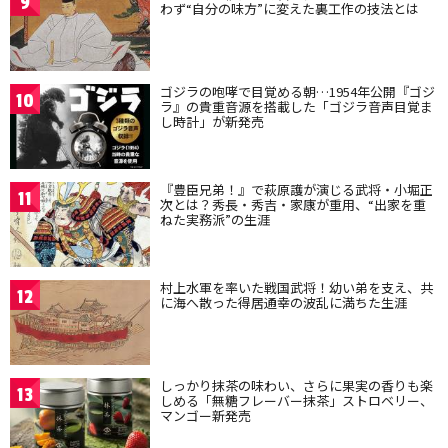
9
わず“自分の味方”に変えた裏工作の技法とは
ゴジラの咆哮で目覚める朝…1954年公開『ゴジ
10
ラ』の貴重音源を搭載した「ゴジラ音声目覚ま
し時計」が新発売
『豊臣兄弟！』で萩原護が演じる武将・小堀正
11
次とは？秀長・秀吉・家康が重用、“出家を重
ねた実務派”の生涯
村上水軍を率いた戦国武将！幼い弟を支え、共
12
に海へ散った得居通幸の波乱に満ちた生涯
しっかり抹茶の味わい、さらに果実の香りも楽
13
しめる「無糖フレーバー抹茶」ストロベリー、
マンゴー新発売