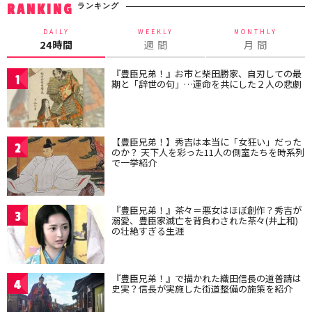
ランキング
RANKING
DAILY
WEEKLY
MONTHLY
24時間
週 間
月 間
『豊臣兄弟！』お市と柴田勝家、自刃しての最
1
期と「辞世の句」…運命を共にした２人の悲劇
【豊臣兄弟！】秀吉は本当に「女狂い」だった
2
のか？ 天下人を彩った11人の側室たちを時系列
で一挙紹介
『豊臣兄弟！』茶々＝悪女はほぼ創作？秀吉が
3
溺愛、豊臣家滅亡を背負わされた茶々(井上和)
の壮絶すぎる生涯
『豊臣兄弟！』で描かれた織田信長の道普請は
4
史実？信長が実施した街道整備の施策を紹介