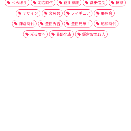
べらぼう
明治時代
徳川家康
織田信長
抹茶
デザイン
文房具
フィギュア
展覧会
鎌倉時代
豊臣秀吉
豊臣兄弟！
昭和時代
光る君へ
葛飾北斎
鎌倉殿の13人