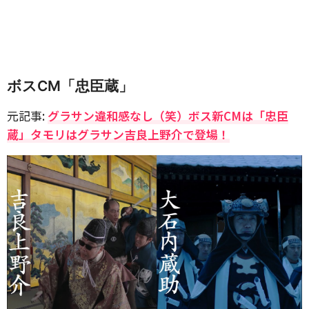
ボスCM「忠臣蔵」
元記事:
グラサン違和感なし（笑）ボス新CMは「忠臣
蔵」タモリはグラサン吉良上野介で登場！