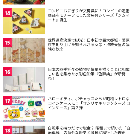
コンビニおにぎりが文房具に！コンビニの定番
14
商品をモチーフにした文房具シリーズ『ジムマ
ート』誕生
世界遺産決定で脚光！日本初の巨大都城・藤原
15
京を創り上げた知られざる女帝・持統天皇の凄
絶な執念
日本の四季折々の植物や情景を描くことに相応
16
しい色を集めた水彩色鉛筆『色辞典』が新発
売！
ハローキティ、ポチャッコたちが昭和レトロな
17
コインケースに！「サンリオキャラクターズ コ
インケース」第２弾
自転車を持つだけで税金？ 昭和まで続いた「自
18
転車税」の意外な歴史と脱税が横行した理由