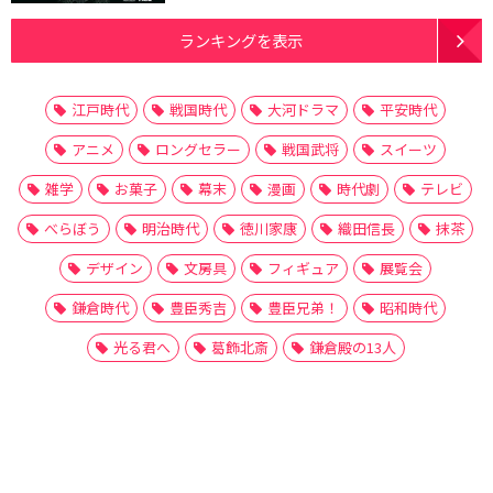
ランキングを表示
江戸時代
戦国時代
大河ドラマ
平安時代
アニメ
ロングセラー
戦国武将
スイーツ
雑学
お菓子
幕末
漫画
時代劇
テレビ
べらぼう
明治時代
徳川家康
織田信長
抹茶
デザイン
文房具
フィギュア
展覧会
鎌倉時代
豊臣秀吉
豊臣兄弟！
昭和時代
光る君へ
葛飾北斎
鎌倉殿の13人