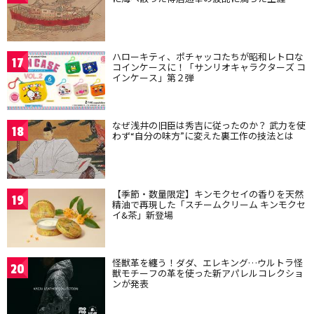
ハローキティ、ポチャッコたちが昭和レトロな
17
コインケースに！「サンリオキャラクターズ コ
インケース」第２弾
なぜ浅井の旧臣は秀吉に従ったのか？ 武力を使
18
わず“自分の味方”に変えた裏工作の技法とは
【季節・数量限定】キンモクセイの香りを天然
19
精油で再現した「スチームクリーム キンモクセ
イ&茶」新登場
怪獣革を纏う！ダダ、エレキング…ウルトラ怪
20
獣モチーフの革を使った新アパレルコレクショ
ンが発表