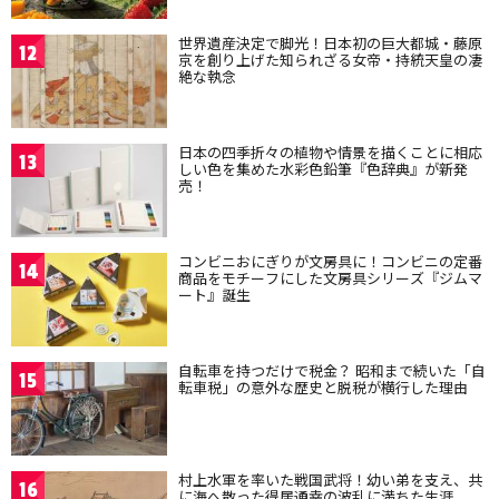
世界遺産決定で脚光！日本初の巨大都城・藤原
12
京を創り上げた知られざる女帝・持統天皇の凄
絶な執念
日本の四季折々の植物や情景を描くことに相応
13
しい色を集めた水彩色鉛筆『色辞典』が新発
売！
コンビニおにぎりが文房具に！コンビニの定番
14
商品をモチーフにした文房具シリーズ『ジムマ
ート』誕生
自転車を持つだけで税金？ 昭和まで続いた「自
15
転車税」の意外な歴史と脱税が横行した理由
村上水軍を率いた戦国武将！幼い弟を支え、共
16
に海へ散った得居通幸の波乱に満ちた生涯