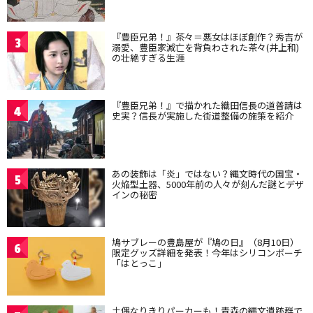
『豊臣兄弟！』茶々＝悪女はほぼ創作？秀吉が
3
溺愛、豊臣家滅亡を背負わされた茶々(井上和)
の壮絶すぎる生涯
『豊臣兄弟！』で描かれた織田信長の道普請は
4
史実？信長が実施した街道整備の施策を紹介
あの装飾は「炎」ではない？縄文時代の国宝・
5
火焔型土器、5000年前の人々が刻んだ謎とデザ
インの秘密
鳩サブレーの豊島屋が『鳩の日』（8月10日）
6
限定グッズ詳細を発表！今年はシリコンポーチ
「はとっこ」
土偶なりきりパーカーも！青森の縄文遺跡群で