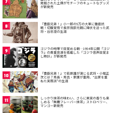
7
発掘された土偶がモチーフのキュートなグッズ
が新発売
『豊臣兄弟！』小一郎の5万の大軍に徹底抗
8
戦！切腹覚悟で長宗我部元親に降伏を迫った武
将・谷忠澄の生涯
ゴジラの咆哮で目覚める朝…1954年公開『ゴジ
9
ラ』の貴重音源を搭載した「ゴジラ音声目覚ま
し時計」が新発売
『豊臣兄弟！』で萩原護が演じる武将・小堀正
10
次とは？秀長・秀吉・家康が重用、“出家を重
ねた実務派”の生涯
しっかり抹茶の味わい、さらに果実の香りも楽
11
しめる「無糖フレーバー抹茶」ストロベリー、
マンゴー新発売