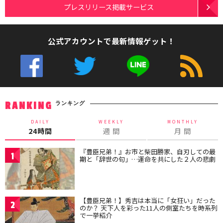
プレスリリース掲載サービス
公式アカウントで最新情報ゲット！
ランキング
RANKING
DAILY
WEEKLY
MONTHLY
24時間
週 間
月 間
『豊臣兄弟！』お市と柴田勝家、自刃しての最
1
期と「辞世の句」…運命を共にした２人の悲劇
【豊臣兄弟！】秀吉は本当に「女狂い」だった
2
のか？ 天下人を彩った11人の側室たちを時系列
で一挙紹介