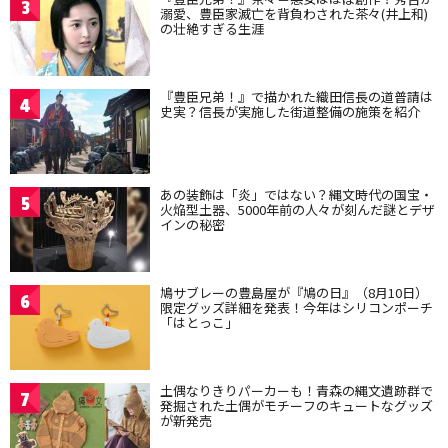
3
溺愛、豊臣家滅亡を背負わされた茶々(井上和)
の壮絶すぎる生涯
『豊臣兄弟！』で描かれた織田信長の道普請は
4
史実？信長が実施した街道整備の施策を紹介
あの装飾は「炎」ではない？縄文時代の国宝・
5
火焔型土器、5000年前の人々が刻んだ謎とデザ
インの秘密
鳩サブレーの豊島屋が『鳩の日』（8月10日）
6
限定グッズ詳細を発表！今年はシリコンポーチ
「はとっこ」
土偶なりきりパーカーも！青森の縄文遺跡群で
7
発掘された土偶がモチーフのキュートなグッズ
が新発売