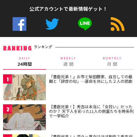
公式アカウントで最新情報ゲット！
ランキング
RANKING
DAILY
WEEKLY
MONTHLY
24時間
週 間
月 間
『豊臣兄弟！』お市と柴田勝家、自刃しての最
1
期と「辞世の句」…運命を共にした２人の悲劇
【豊臣兄弟！】秀吉は本当に「女狂い」だった
2
のか？ 天下人を彩った11人の側室たちを時系列
で一挙紹介
『豊臣兄弟！』茶々＝悪女はほぼ創作？秀吉が