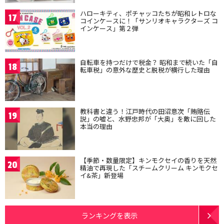
ハローキティ、ポチャッコたちが昭和レトロな
17
コインケースに！「サンリオキャラクターズ コ
インケース」第２弾
自転車を持つだけで税金？ 昭和まで続いた「自
18
転車税」の意外な歴史と脱税が横行した理由
教科書と違う！江戸時代の田沼意次「賄賂伝
19
説」の嘘と、水野忠邦が「大奥」を敵に回した
本当の理由
【季節・数量限定】キンモクセイの香りを天然
20
精油で再現した「スチームクリーム キンモクセ
イ&茶」新登場
ランキングを表示