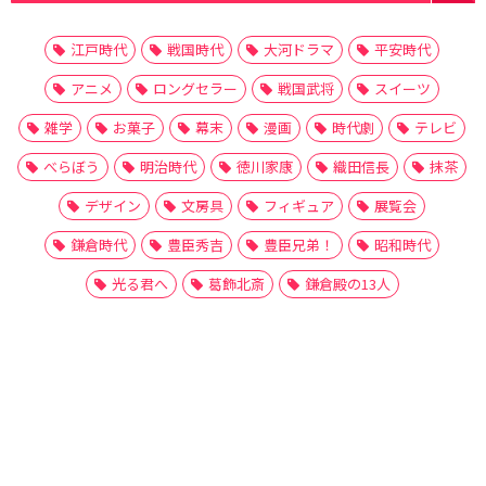
江戸時代
戦国時代
大河ドラマ
平安時代
アニメ
ロングセラー
戦国武将
スイーツ
雑学
お菓子
幕末
漫画
時代劇
テレビ
べらぼう
明治時代
徳川家康
織田信長
抹茶
デザイン
文房具
フィギュア
展覧会
鎌倉時代
豊臣秀吉
豊臣兄弟！
昭和時代
光る君へ
葛飾北斎
鎌倉殿の13人