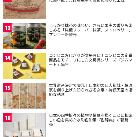
しっかり抹茶の味わい、さらに果実の香りも楽
13
しめる「無糖フレーバー抹茶」ストロベリー、
マンゴー新発売
コンビニおにぎりが文房具に！コンビニの定番
14
商品をモチーフにした文房具シリーズ『ジムマ
ート』誕生
世界遺産決定で脚光！日本初の巨大都城・藤原
15
京を創り上げた知られざる女帝・持統天皇の凄
絶な執念
日本の四季折々の植物や情景を描くことに相応
16
しい色を集めた水彩色鉛筆『色辞典』が新発
売！