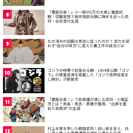
『豊臣兄弟！』小一郎の5万の大軍に徹底抗
8
戦！切腹覚悟で長宗我部元親に降伏を迫った武
将・谷忠澄の生涯
なぜ浅井の旧臣は秀吉に従ったのか？ 武力を使
9
わず“自分の味方”に変えた裏工作の技法とは
ゴジラの咆哮で目覚める朝…1954年公開『ゴジ
10
ラ』の貴重音源を搭載した「ゴジラ音声目覚ま
し時計」が新発売
『豊臣兄弟！』で萩原護が演じる武将・小堀正
11
次とは？秀長・秀吉・家康が重用、“出家を重
ねた実務派”の生涯
村上水軍を率いた戦国武将！幼い弟を支え、共
12
に海へ散った得居通幸の波乱に満ちた生涯