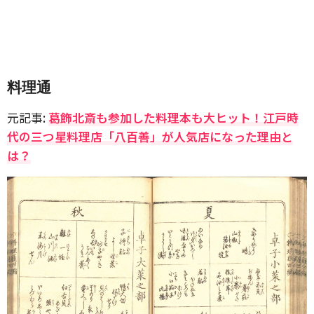
料理通
元記事:
葛飾北斎も参加した料理本も大ヒット！江戸時
代の三つ星料理店「八百善」が人気店になった理由と
は？