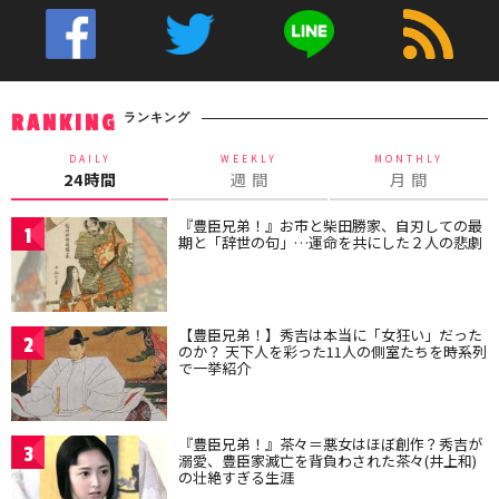
ランキング
RANKING
DAILY
WEEKLY
MONTHLY
24時間
週 間
月 間
『豊臣兄弟！』お市と柴田勝家、自刃しての最
1
期と「辞世の句」…運命を共にした２人の悲劇
【豊臣兄弟！】秀吉は本当に「女狂い」だった
2
のか？ 天下人を彩った11人の側室たちを時系列
で一挙紹介
『豊臣兄弟！』茶々＝悪女はほぼ創作？秀吉が
3
溺愛、豊臣家滅亡を背負わされた茶々(井上和)
の壮絶すぎる生涯