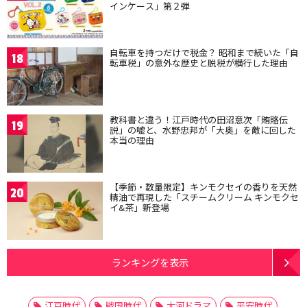
インケース」第２弾
自転車を持つだけで税金？ 昭和まで続いた「自
18
転車税」の意外な歴史と脱税が横行した理由
教科書と違う！江戸時代の田沼意次「賄賂伝
19
説」の嘘と、水野忠邦が「大奥」を敵に回した
本当の理由
【季節・数量限定】キンモクセイの香りを天然
20
精油で再現した「スチームクリーム キンモクセ
イ&茶」新登場
ランキングを表示
江戸時代
戦国時代
大河ドラマ
平安時代