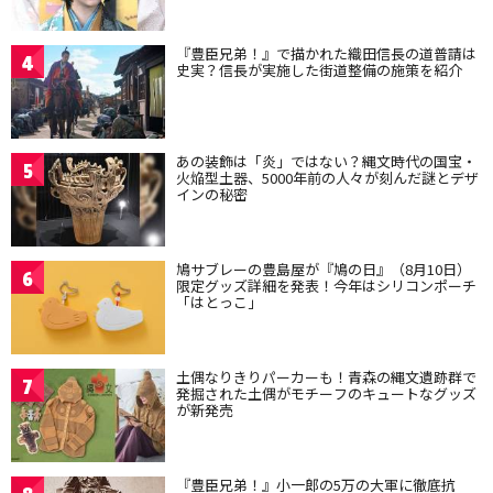
『豊臣兄弟！』で描かれた織田信長の道普請は
4
史実？信長が実施した街道整備の施策を紹介
あの装飾は「炎」ではない？縄文時代の国宝・
5
火焔型土器、5000年前の人々が刻んだ謎とデザ
インの秘密
鳩サブレーの豊島屋が『鳩の日』（8月10日）
6
限定グッズ詳細を発表！今年はシリコンポーチ
「はとっこ」
土偶なりきりパーカーも！青森の縄文遺跡群で
7
発掘された土偶がモチーフのキュートなグッズ
が新発売
『豊臣兄弟！』小一郎の5万の大軍に徹底抗