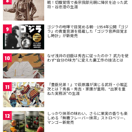
8
戦！切腹覚悟で長宗我部元親に降伏を迫った武
将・谷忠澄の生涯
ゴジラの咆哮で目覚める朝…1954年公開『ゴジ
9
ラ』の貴重音源を搭載した「ゴジラ音声目覚ま
し時計」が新発売
なぜ浅井の旧臣は秀吉に従ったのか？ 武力を使
10
わず“自分の味方”に変えた裏工作の技法とは
『豊臣兄弟！』で萩原護が演じる武将・小堀正
11
次とは？秀長・秀吉・家康が重用、“出家を重
ねた実務派”の生涯
しっかり抹茶の味わい、さらに果実の香りも楽
12
しめる「無糖フレーバー抹茶」ストロベリー、
マンゴー新発売