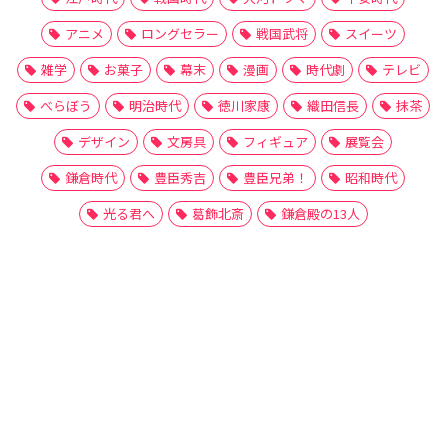
アニメ
ロングセラー
戦国武将
スイーツ
雑学
お菓子
幕末
漫画
時代劇
テレビ
べらぼう
明治時代
徳川家康
織田信長
抹茶
デザイン
文房具
フィギュア
展覧会
鎌倉時代
豊臣秀吉
豊臣兄弟！
昭和時代
光る君へ
葛飾北斎
鎌倉殿の13人