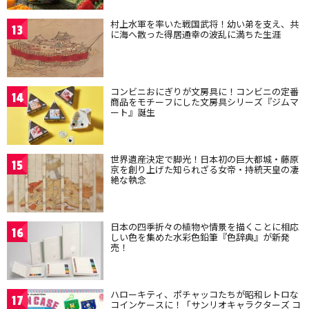
村上水軍を率いた戦国武将！幼い弟を支え、共
13
に海へ散った得居通幸の波乱に満ちた生涯
コンビニおにぎりが文房具に！コンビニの定番
14
商品をモチーフにした文房具シリーズ『ジムマ
ート』誕生
世界遺産決定で脚光！日本初の巨大都城・藤原
15
京を創り上げた知られざる女帝・持統天皇の凄
絶な執念
日本の四季折々の植物や情景を描くことに相応
16
しい色を集めた水彩色鉛筆『色辞典』が新発
売！
ハローキティ、ポチャッコたちが昭和レトロな
17
コインケースに！「サンリオキャラクターズ コ