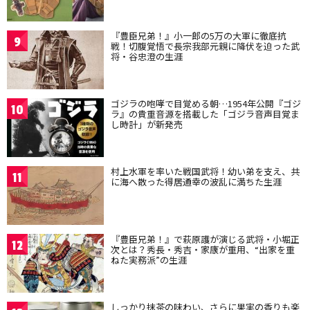
『豊臣兄弟！』小一郎の5万の大軍に徹底抗
9
戦！切腹覚悟で長宗我部元親に降伏を迫った武
将・谷忠澄の生涯
ゴジラの咆哮で目覚める朝…1954年公開『ゴジ
10
ラ』の貴重音源を搭載した「ゴジラ音声目覚ま
し時計」が新発売
村上水軍を率いた戦国武将！幼い弟を支え、共
11
に海へ散った得居通幸の波乱に満ちた生涯
『豊臣兄弟！』で萩原護が演じる武将・小堀正
12
次とは？秀長・秀吉・家康が重用、“出家を重
ねた実務派”の生涯
しっかり抹茶の味わい、さらに果実の香りも楽