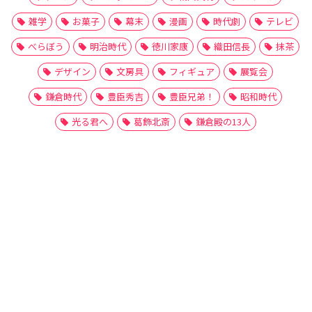
雑学
お菓子
幕末
漫画
時代劇
テレビ
べらぼう
明治時代
徳川家康
織田信長
抹茶
デザイン
文房具
フィギュア
展覧会
鎌倉時代
豊臣秀吉
豊臣兄弟！
昭和時代
光る君へ
葛飾北斎
鎌倉殿の13人