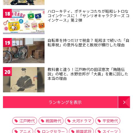
ハローキティ、ポチャッコたちが昭和レトロな
18
コインケースに！「サンリオキャラクターズ コ
インケース」第２弾
自転車を持つだけで税金？ 昭和まで続いた「自
19
転車税」の意外な歴史と脱税が横行した理由
教科書と違う！江戸時代の田沼意次「賄賂伝
20
説」の嘘と、水野忠邦が「大奥」を敵に回した
本当の理由
ランキングを表示
江戸時代
戦国時代
大河ドラマ
平安時代
アニメ
ロングセラー
戦国武将
スイーツ