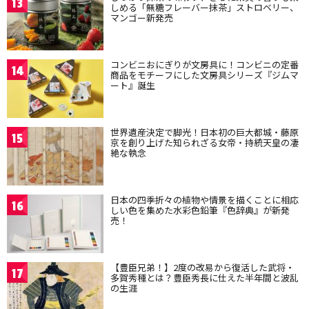
13
しめる「無糖フレーバー抹茶」ストロベリー、
マンゴー新発売
コンビニおにぎりが文房具に！コンビニの定番
14
商品をモチーフにした文房具シリーズ『ジムマ
ート』誕生
世界遺産決定で脚光！日本初の巨大都城・藤原
15
京を創り上げた知られざる女帝・持統天皇の凄
絶な執念
日本の四季折々の植物や情景を描くことに相応
16
しい色を集めた水彩色鉛筆『色辞典』が新発
売！
【豊臣兄弟！】2度の改易から復活した武将・
17
多賀秀種とは？豊臣秀長に仕えた半年間と波乱
の生涯