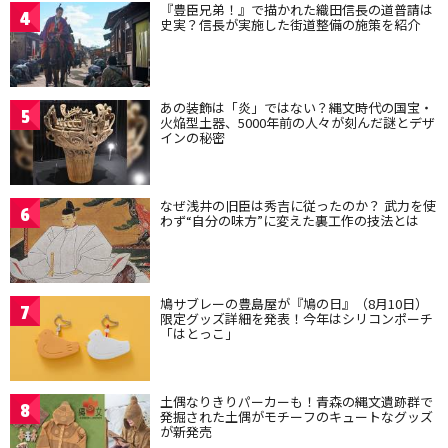
『豊臣兄弟！』で描かれた織田信長の道普請は
4
史実？信長が実施した街道整備の施策を紹介
あの装飾は「炎」ではない？縄文時代の国宝・
5
火焔型土器、5000年前の人々が刻んだ謎とデザ
インの秘密
なぜ浅井の旧臣は秀吉に従ったのか？ 武力を使
6
わず“自分の味方”に変えた裏工作の技法とは
鳩サブレーの豊島屋が『鳩の日』（8月10日）
7
限定グッズ詳細を発表！今年はシリコンポーチ
「はとっこ」
土偶なりきりパーカーも！青森の縄文遺跡群で
8
発掘された土偶がモチーフのキュートなグッズ
が新発売