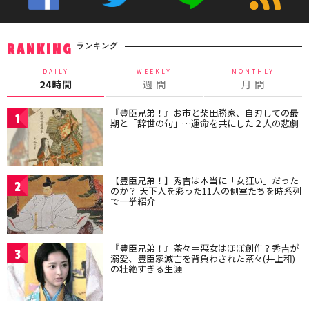
ランキング
RANKING
DAILY
WEEKLY
MONTHLY
24時間
週 間
月 間
『豊臣兄弟！』お市と柴田勝家、自刃しての最
1
期と「辞世の句」…運命を共にした２人の悲劇
【豊臣兄弟！】秀吉は本当に「女狂い」だった
2
のか？ 天下人を彩った11人の側室たちを時系列
で一挙紹介
『豊臣兄弟！』茶々＝悪女はほぼ創作？秀吉が
3
溺愛、豊臣家滅亡を背負わされた茶々(井上和)
の壮絶すぎる生涯