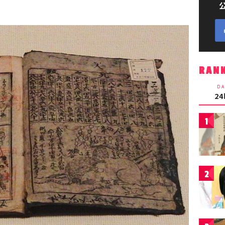
RAN
DA
2
1
2