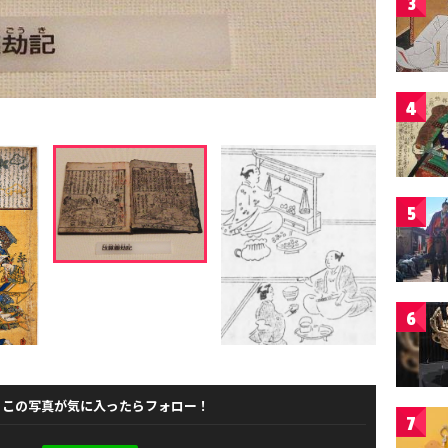
3
4
5
6
この写真が気に入ったらフォロー！
7