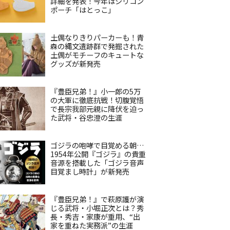
詳細を発表！今年はシリコン
ポーチ「はとっこ」
土偶なりきりパーカーも！青
森の縄文遺跡群で発掘された
土偶がモチーフのキュートな
グッズが新発売
『豊臣兄弟！』小一郎の5万
の大軍に徹底抗戦！切腹覚悟
で長宗我部元親に降伏を迫っ
た武将・谷忠澄の生涯
ゴジラの咆哮で目覚める朝…
1954年公開『ゴジラ』の貴重
音源を搭載した「ゴジラ音声
目覚まし時計」が新発売
『豊臣兄弟！』で萩原護が演
じる武将・小堀正次とは？秀
長・秀吉・家康が重用、“出
家を重ねた実務派”の生涯