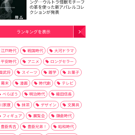
ング…ウルトラ怪獣モチーフ
の革を使った新アパレルコレ
クションが発表
ランキングを表示
江戸時代
戦国時代
大河ドラマ
平安時代
アニメ
ロングセラー
国武将
スイーツ
雑学
お菓子
幕末
漫画
時代劇
テレビ
べらぼう
明治時代
織田信長
川家康
抹茶
デザイン
文房具
フィギュア
展覧会
鎌倉時代
豊臣秀吉
豊臣兄弟！
昭和時代