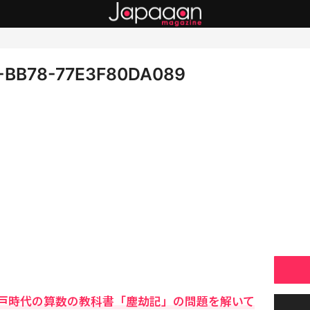
-BB78-77E3F80DA089
戸時代の算数の教科書「塵劫記」の問題を解いて