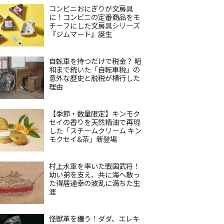
コンビニおにぎりが文房具
に！コンビニの定番商品をモ
チーフにした文房具シリーズ
『ジムマート』誕生
自転車を持つだけで税金？ 昭
和まで続いた「自転車税」の
意外な歴史と脱税が横行した
理由
【季節・数量限定】キンモク
セイの香りを天然精油で再現
した「スチームクリーム キン
モクセイ&茶」新登場
村上水軍を率いた戦国武将！
幼い弟を支え、共に海へ散っ
た得居通幸の波乱に満ちた生
涯
怪獣革を纏う！ダダ、エレキ