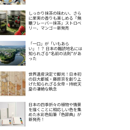
しっかり抹茶の味わい、さら
に果実の香りも楽しめる「無
糖フレーバー抹茶」ストロベ
リー、マンゴー新発売
「一口」が「いもあら
い」！？ 日本の難読地名には
知られざる“名前の法則”があ
った
世界遺産決定で脚光！日本初
の巨大都城・藤原京を創り上
げた知られざる女帝・持統天
皇の凄絶な執念
日本の四季折々の植物や情景
を描くことに相応しい色を集
めた水彩色鉛筆『色辞典』が
新発売！