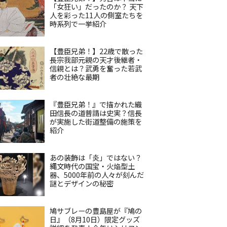
「女狂い」だったのか？ 天下
人を彩った11人の側室たちを
時系列で一挙紹介
【豊臣兄弟！】22歳で散った
長宗我部元親の天才後継者・
信親とは？武勇を奮った若武
者の壮絶な最期
『豊臣兄弟！』で描かれた織
田信長の道普請は史実？信長
が実施した街道整備の施策を
紹介
あの装飾は「炎」ではない？
縄文時代の国宝・火焔型土
器、5000年前の人々が刻んだ
謎とデザインの秘密
鳩サブレーの豊島屋が『鳩の
日』（8月10日）限定グッズ