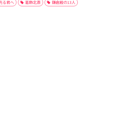
光る君へ
葛飾北斎
鎌倉殿の13人