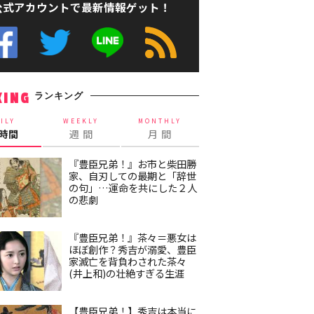
公式アカウントで最新情報ゲット！
ランキング
KING
ILY
WEEKLY
MONTHLY
4時間
週 間
月 間
『豊臣兄弟！』お市と柴田勝
家、自刃しての最期と「辞世
の句」…運命を共にした２人
の悲劇
『豊臣兄弟！』茶々＝悪女は
ほぼ創作？秀吉が溺愛、豊臣
家滅亡を背負わされた茶々
(井上和)の壮絶すぎる生涯
【豊臣兄弟！】秀吉は本当に