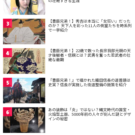
の壮絶すぎる生涯
【豊臣兄弟！】秀吉は本当に「女狂い」だった
3
のか？ 天下人を彩った11人の側室たちを時系列
で一挙紹介
【豊臣兄弟！】22歳で散った長宗我部元親の天
4
才後継者・信親とは？武勇を奮った若武者の壮
絶な最期
『豊臣兄弟！』で描かれた織田信長の道普請は
5
史実？信長が実施した街道整備の施策を紹介
あの装飾は「炎」ではない？縄文時代の国宝・
6
火焔型土器、5000年前の人々が刻んだ謎とデザ
インの秘密