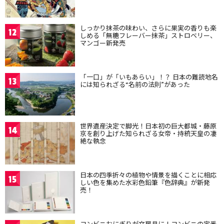
しっかり抹茶の味わい、さらに果実の香りも楽
12
しめる「無糖フレーバー抹茶」ストロベリー、
マンゴー新発売
「一口」が「いもあらい」！？ 日本の難読地名
13
には知られざる“名前の法則”があった
世界遺産決定で脚光！日本初の巨大都城・藤原
14
京を創り上げた知られざる女帝・持統天皇の凄
絶な執念
日本の四季折々の植物や情景を描くことに相応
15
しい色を集めた水彩色鉛筆『色辞典』が新発
売！
コンビニおにぎりが文房具に！コンビニの定番