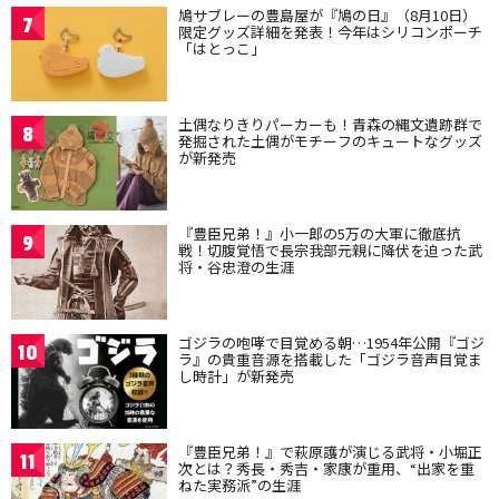
鳩サブレーの豊島屋が『鳩の日』（8月10日）
7
限定グッズ詳細を発表！今年はシリコンポーチ
「はとっこ」
土偶なりきりパーカーも！青森の縄文遺跡群で
8
発掘された土偶がモチーフのキュートなグッズ
が新発売
『豊臣兄弟！』小一郎の5万の大軍に徹底抗
9
戦！切腹覚悟で長宗我部元親に降伏を迫った武
将・谷忠澄の生涯
ゴジラの咆哮で目覚める朝…1954年公開『ゴジ
10
ラ』の貴重音源を搭載した「ゴジラ音声目覚ま
し時計」が新発売
『豊臣兄弟！』で萩原護が演じる武将・小堀正
11
次とは？秀長・秀吉・家康が重用、“出家を重
ねた実務派”の生涯