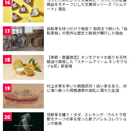
16
商品をモチーフにした文房具シリーズ『ジムマ
ート』誕生
自転車を持つだけで税金？ 昭和まで続いた「自
17
転車税」の意外な歴史と脱税が横行した理由
【季節・数量限定】キンモクセイの香りを天然
18
精油で再現した「スチームクリーム キンモクセ
イ&茶」新登場
村上水軍を率いた戦国武将！幼い弟を支え、共
19
に海へ散った得居通幸の波乱に満ちた生涯
怪獣革を纏う！ダダ、エレキング…ウルトラ怪
20
獣モチーフの革を使った新アパレルコレクショ
ンが発表