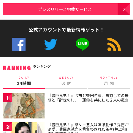
プレスリリース掲載サービス
公式アカウントで最新情報ゲット！
ランキング
RANKING
DAILY
WEEKLY
MONTHLY
24時間
週 間
月 間
『豊臣兄弟！』お市と柴田勝家、自刃しての最
1
期と「辞世の句」…運命を共にした２人の悲劇
『豊臣兄弟！』茶々＝悪女はほぼ創作？秀吉が
2
溺愛、豊臣家滅亡を背負わされた茶々(井上和)