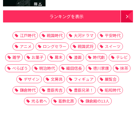
ランキングを表示
江戸時代
戦国時代
大河ドラマ
平安時代
アニメ
ロングセラー
戦国武将
スイーツ
雑学
お菓子
幕末
漫画
時代劇
テレビ
べらぼう
明治時代
織田信長
徳川家康
抹茶
デザイン
文房具
フィギュア
展覧会
鎌倉時代
豊臣秀吉
豊臣兄弟！
昭和時代
光る君へ
葛飾北斎
鎌倉殿の13人