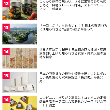
しっかり抹茶の味わい、さらに果実の香りも楽
12
しめる「無糖フレーバー抹茶」ストロベリー、
マンゴー新発売
「一口」が「いもあらい」！？ 日本の難読地名
13
には知られざる“名前の法則”があった
世界遺産決定で脚光！日本初の巨大都城・藤原
14
京を創り上げた知られざる女帝・持統天皇の凄
絶な執念
日本の四季折々の植物や情景を描くことに相応
15
しい色を集めた水彩色鉛筆『色辞典』が新発
売！
コンビニおにぎりが文房具に！コンビニの定番
16
商品をモチーフにした文房具シリーズ『ジムマ
ート』誕生