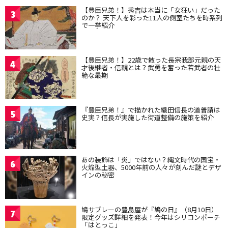
【豊臣兄弟！】秀吉は本当に「女狂い」だった
3
のか？ 天下人を彩った11人の側室たちを時系列
で一挙紹介
【豊臣兄弟！】22歳で散った長宗我部元親の天
4
才後継者・信親とは？武勇を奮った若武者の壮
絶な最期
『豊臣兄弟！』で描かれた織田信長の道普請は
5
史実？信長が実施した街道整備の施策を紹介
あの装飾は「炎」ではない？縄文時代の国宝・
6
火焔型土器、5000年前の人々が刻んだ謎とデザ
インの秘密
鳩サブレーの豊島屋が『鳩の日』（8月10日）
7
限定グッズ詳細を発表！今年はシリコンポーチ
「はとっこ」