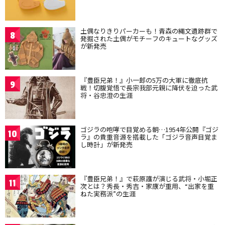
土偶なりきりパーカーも！青森の縄文遺跡群で
8
発掘された土偶がモチーフのキュートなグッズ
が新発売
『豊臣兄弟！』小一郎の5万の大軍に徹底抗
9
戦！切腹覚悟で長宗我部元親に降伏を迫った武
将・谷忠澄の生涯
ゴジラの咆哮で目覚める朝…1954年公開『ゴジ
10
ラ』の貴重音源を搭載した「ゴジラ音声目覚ま
し時計」が新発売
『豊臣兄弟！』で萩原護が演じる武将・小堀正
11
次とは？秀長・秀吉・家康が重用、“出家を重
ねた実務派”の生涯