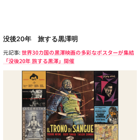
没後20年 旅する黒澤明
元記事:
世界30カ国の黒澤映画の多彩なポスターが集結
「没後20年 旅する黒澤」開催