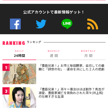
公式アカウントで最新情報ゲット！
ランキング
RANKING
DAILY
WEEKLY
MONTHLY
24時間
週 間
月 間
『豊臣兄弟！』お市と柴田勝家、自刃しての最
1
期と「辞世の句」…運命を共にした２人の悲劇
『豊臣兄弟！』茶々＝悪女はほぼ創作？秀吉が
2
溺愛、豊臣家滅亡を背負わされた茶々(井上和)
の壮絶すぎる生涯