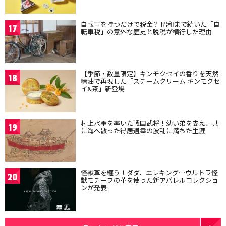
自転車を持つだけで税金？ 昭和まで続いた「自
17
転車税」の意外な歴史と脱税が横行した理由
【季節・数量限定】キンモクセイの香りを天然
18
精油で再現した「スチームクリーム キンモクセ
イ&茶」新登場
村上水軍を率いた戦国武将！幼い弟を支え、共
19
に海へ散った得居通幸の波乱に満ちた生涯
怪獣革を纏う！ダダ、エレキング…ウルトラ怪
20
獣モチーフの革を使った新アパレルコレクショ
ンが発表