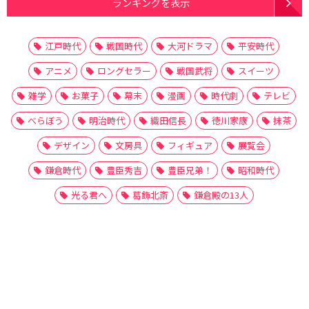
ランキングを表示
江戸時代
戦国時代
大河ドラマ
平安時代
アニメ
ロングセラー
戦国武将
スイーツ
雑学
お菓子
幕末
漫画
時代劇
テレビ
べらぼう
明治時代
織田信長
徳川家康
抹茶
デザイン
文房具
フィギュア
展覧会
鎌倉時代
豊臣秀吉
豊臣兄弟！
昭和時代
光る君へ
葛飾北斎
鎌倉殿の13人