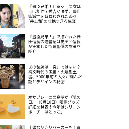
『豊臣兄弟！』茶々＝悪女は
ほぼ創作？秀吉が溺愛、豊臣
家滅亡を背負わされた茶々
(井上和)の壮絶すぎる生涯
『豊臣兄弟！』で描かれた織
田信長の道普請は史実？信長
が実施した街道整備の施策を
紹介
あの装飾は「炎」ではない？
縄文時代の国宝・火焔型土
器、5000年前の人々が刻んだ
謎とデザインの秘密
鳩サブレーの豊島屋が『鳩の
日』（8月10日）限定グッズ
詳細を発表！今年はシリコン
ポーチ「はとっこ」
土偶なりきりパーカーも！青