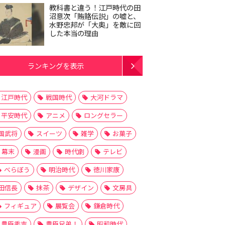
教科書と違う！江戸時代の田
沼意次「賄賂伝説」の嘘と、
水野忠邦が「大奥」を敵に回
した本当の理由
ランキングを表示
江戸時代
戦国時代
大河ドラマ
平安時代
アニメ
ロングセラー
国武将
スイーツ
雑学
お菓子
幕末
漫画
時代劇
テレビ
べらぼう
明治時代
徳川家康
田信長
抹茶
デザイン
文房具
フィギュア
展覧会
鎌倉時代
豊臣秀吉
豊臣兄弟！
昭和時代