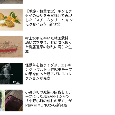
【季節・数量限定】キンモク
セイの香りを天然精油で再現
した「スチームクリーム キン
モクセイ&茶」新登場
村上水軍を率いた戦国武将！
幼い弟を支え、共に海へ散っ
た得居通幸の波乱に満ちた生
涯
怪獣革を纏う！ダダ、エレキ
ング…ウルトラ怪獣モチーフ
の革を使った新アパレルコレ
クションが発表
小野小町の死後の伝説をモチ
ーフにしたJUBAN-Tシャツ
「小野小町の成れの果て」が
Play KIMONOから新発売