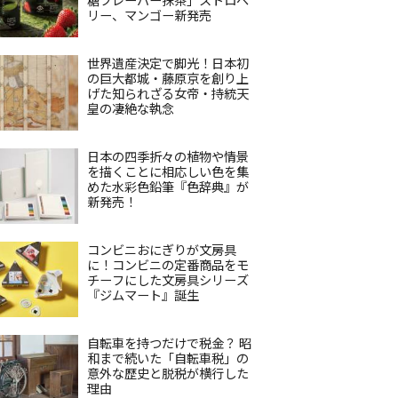
リー、マンゴー新発売
世界遺産決定で脚光！日本初
の巨大都城・藤原京を創り上
げた知られざる女帝・持統天
皇の凄絶な執念
日本の四季折々の植物や情景
を描くことに相応しい色を集
めた水彩色鉛筆『色辞典』が
新発売！
コンビニおにぎりが文房具
に！コンビニの定番商品をモ
チーフにした文房具シリーズ
『ジムマート』誕生
自転車を持つだけで税金？ 昭
和まで続いた「自転車税」の
意外な歴史と脱税が横行した
理由