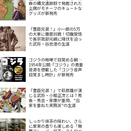
森の縄文遺跡群で発掘された
土偶がモチーフのキュートな
グッズが新発売
『豊臣兄弟！』小一郎の5万
の大軍に徹底抗戦！切腹覚悟
で長宗我部元親に降伏を迫っ
た武将・谷忠澄の生涯
ゴジラの咆哮で目覚める朝…
1954年公開『ゴジラ』の貴重
音源を搭載した「ゴジラ音声
目覚まし時計」が新発売
『豊臣兄弟！』で萩原護が演
じる武将・小堀正次とは？秀
長・秀吉・家康が重用、“出
家を重ねた実務派”の生涯
しっかり抹茶の味わい、さら
に果実の香りも楽しめる「無
糖フレーバー抹茶」ストロベ