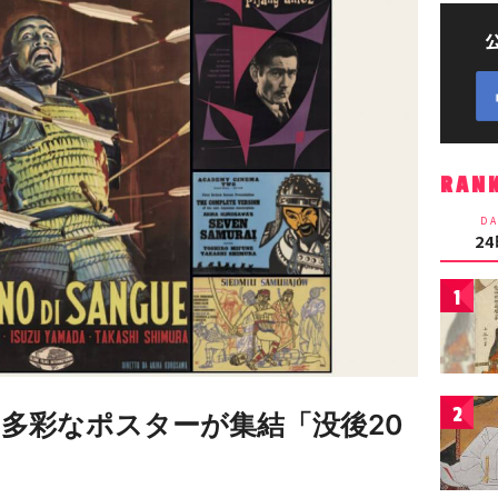
RAN
DA
2
1
2
の多彩なポスターが集結「没後20