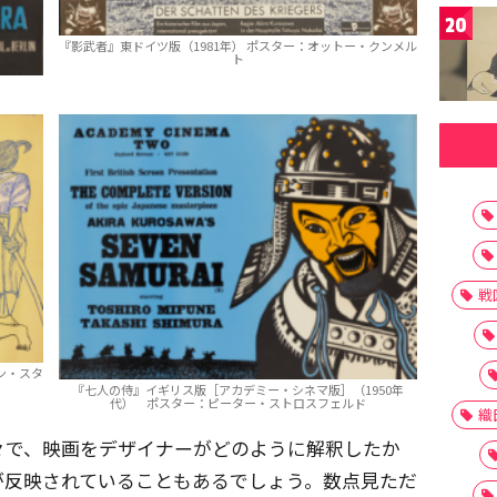
20
『影武者』東ドイツ版（1981年） ポスター：オットー・クンメル
ト
戦
ン・スタ
『七人の侍』イギリス版［アカデミー・シネマ版］（1950年
代） ポスター：ピーター・ストロスフェルド
織
々で、映画をデザイナーがどのように解釈したか
が反映されていることもあるでしょう。数点見ただ