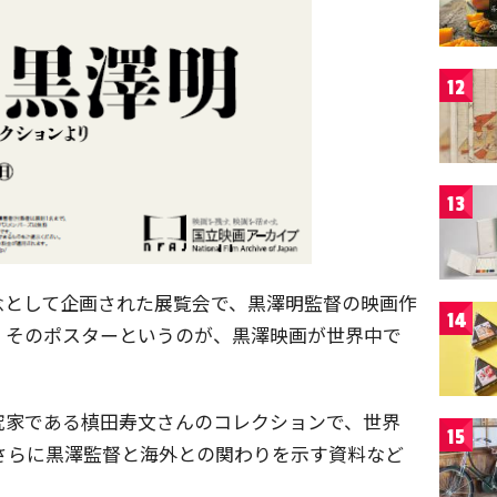
12
13
念として企画された展覧会で、黒澤明監督の映画作
14
、そのポスターというのが、黒澤映画が世界中で
。
究家である槙田寿文さんのコレクションで、世界
15
。さらに黒澤監督と海外との関わりを示す資料など