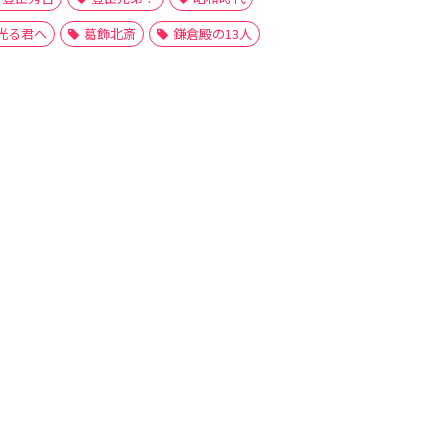
光る君へ
葛飾北斎
鎌倉殿の13人