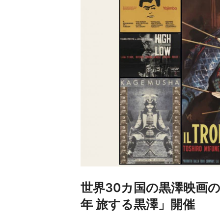
世界30カ国の黒澤映画
年 旅する黒澤」開催