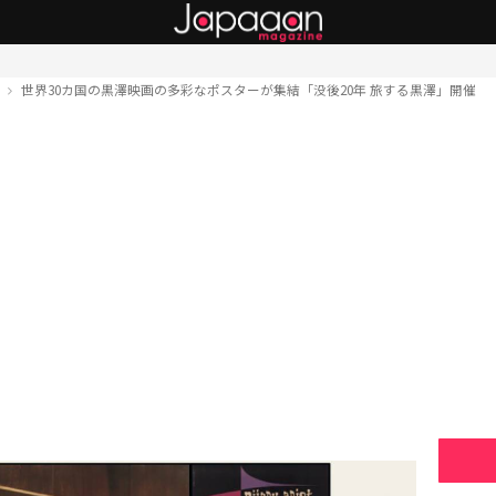
ト
世界30カ国の黒澤映画の多彩なポスターが集結「没後20年 旅する黒澤」開催