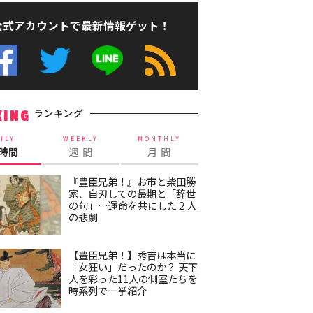
公式アカウントで最新情報ゲット！
ランキング
KING
ILY
WEEKLY
MONTHLY
4時間
週 間
月 間
『豊臣兄弟！』お市と柴田勝
家、自刃しての最期と「辞世
の句」…運命を共にした２人
の悲劇
【豊臣兄弟！】秀吉は本当に
「女狂い」だったのか？ 天下
人を彩った11人の側室たちを
時系列で一挙紹介