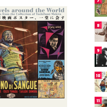
7
8
9
10
11