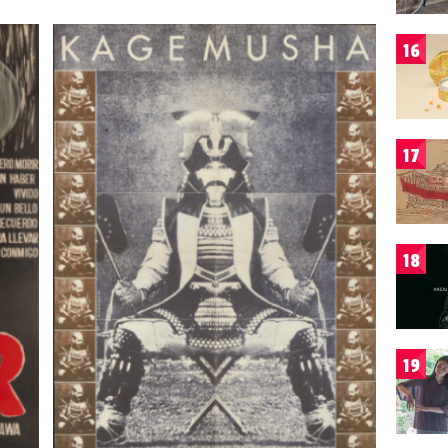
16
17
18
19