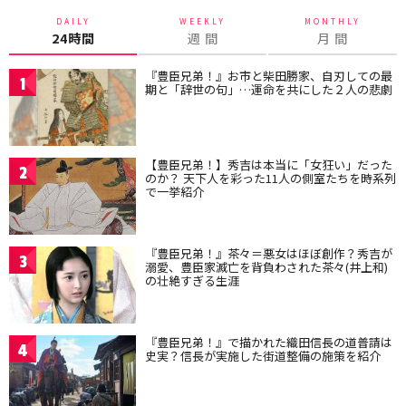
DAILY
WEEKLY
MONTHLY
24時間
週 間
月 間
『豊臣兄弟！』お市と柴田勝家、自刃しての最
1
期と「辞世の句」…運命を共にした２人の悲劇
【豊臣兄弟！】秀吉は本当に「女狂い」だった
2
のか？ 天下人を彩った11人の側室たちを時系列
で一挙紹介
『豊臣兄弟！』茶々＝悪女はほぼ創作？秀吉が
3
溺愛、豊臣家滅亡を背負わされた茶々(井上和)
の壮絶すぎる生涯
『豊臣兄弟！』で描かれた織田信長の道普請は
4
史実？信長が実施した街道整備の施策を紹介