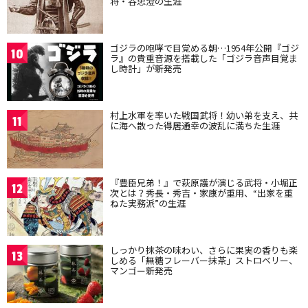
将・谷忠澄の生涯
ゴジラの咆哮で目覚める朝…1954年公開『ゴジ
10
ラ』の貴重音源を搭載した「ゴジラ音声目覚ま
し時計」が新発売
村上水軍を率いた戦国武将！幼い弟を支え、共
11
に海へ散った得居通幸の波乱に満ちた生涯
『豊臣兄弟！』で萩原護が演じる武将・小堀正
12
次とは？秀長・秀吉・家康が重用、“出家を重
ねた実務派”の生涯
しっかり抹茶の味わい、さらに果実の香りも楽
13
しめる「無糖フレーバー抹茶」ストロベリー、
マンゴー新発売