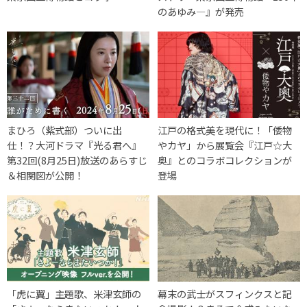
のあゆみ―』が発売
まひろ（紫式部）ついに出
江戸の格式美を現代に！「倭物
仕！？大河ドラマ『光る君へ』
やカヤ」から展覧会『江戸☆大
第32回(8月25日)放送のあらすじ
奥』とのコラボコレクションが
＆相関図が公開！
登場
「虎に翼」主題歌、米津玄師の
幕末の武士がスフィンクスと記