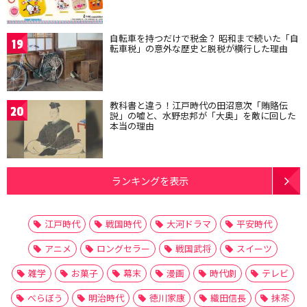
自転車を持つだけで税金？ 昭和まで続いた「自
19
転車税」の意外な歴史と脱税が横行した理由
教科書と違う！江戸時代の田沼意次「賄賂伝
20
説」の嘘と、水野忠邦が「大奥」を敵に回した
本当の理由
ランキングを表示
江戸時代
戦国時代
大河ドラマ
平安時代
アニメ
ロングセラー
戦国武将
スイーツ
雑学
お菓子
幕末
漫画
時代劇
テレビ
べらぼう
明治時代
徳川家康
織田信長
抹茶