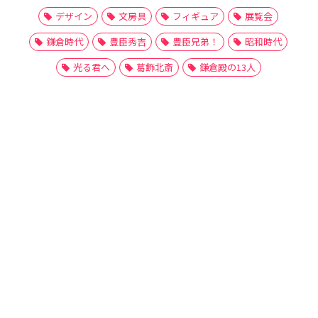
デザイン
文房具
フィギュア
展覧会
鎌倉時代
豊臣秀吉
豊臣兄弟！
昭和時代
光る君へ
葛飾北斎
鎌倉殿の13人