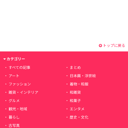
トップに戻る
カテゴリー
すべての記事
まとめ
アート
日本画・浮世絵
ファッション
着物・和服
雑貨・インテリア
和雑貨
グルメ
和菓子
観光・地域
エンタメ
暮らし
歴史・文化
古写真