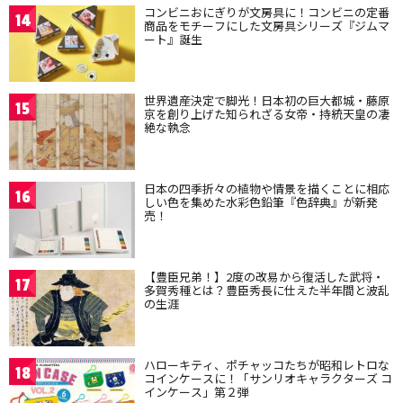
コンビニおにぎりが文房具に！コンビニの定番
14
商品をモチーフにした文房具シリーズ『ジムマ
ート』誕生
世界遺産決定で脚光！日本初の巨大都城・藤原
15
京を創り上げた知られざる女帝・持統天皇の凄
絶な執念
日本の四季折々の植物や情景を描くことに相応
16
しい色を集めた水彩色鉛筆『色辞典』が新発
売！
【豊臣兄弟！】2度の改易から復活した武将・
17
多賀秀種とは？豊臣秀長に仕えた半年間と波乱
の生涯
ハローキティ、ポチャッコたちが昭和レトロな
18
コインケースに！「サンリオキャラクターズ コ
インケース」第２弾