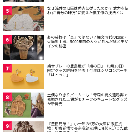
なぜ浅井の旧臣は秀吉に従ったのか？ 武力を使
5
わず“自分の味方”に変えた裏工作の技法とは
あの装飾は「炎」ではない？縄文時代の国宝・
6
火焔型土器、5000年前の人々が刻んだ謎とデザ
インの秘密
鳩サブレーの豊島屋が『鳩の日』（8月10日）
7
限定グッズ詳細を発表！今年はシリコンポーチ
「はとっこ」
土偶なりきりパーカーも！青森の縄文遺跡群で
8
発掘された土偶がモチーフのキュートなグッズ
が新発売
『豊臣兄弟！』小一郎の5万の大軍に徹底抗
9
戦！切腹覚悟で長宗我部元親に降伏を迫った武