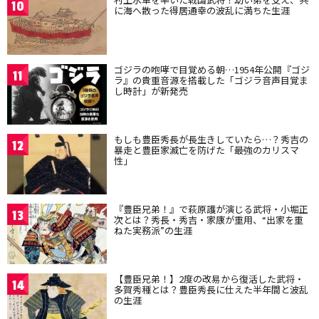
10
に海へ散った得居通幸の波乱に満ちた生涯
ゴジラの咆哮で目覚める朝…1954年公開『ゴジ
11
ラ』の貴重音源を搭載した「ゴジラ音声目覚ま
し時計」が新発売
もしも豊臣秀長が長生きしていたら…？秀吉の
12
暴走と豊臣家滅亡を防げた「最強のカリスマ
性」
『豊臣兄弟！』で萩原護が演じる武将・小堀正
13
次とは？秀長・秀吉・家康が重用、“出家を重
ねた実務派”の生涯
【豊臣兄弟！】2度の改易から復活した武将・
14
多賀秀種とは？豊臣秀長に仕えた半年間と波乱
の生涯