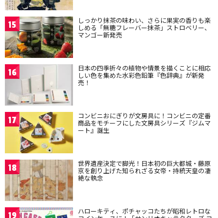
しっかり抹茶の味わい、さらに果実の香りも楽
15
しめる「無糖フレーバー抹茶」ストロベリー、
マンゴー新発売
日本の四季折々の植物や情景を描くことに相応
16
しい色を集めた水彩色鉛筆『色辞典』が新発
売！
コンビニおにぎりが文房具に！コンビニの定番
17
商品をモチーフにした文房具シリーズ『ジムマ
ート』誕生
世界遺産決定で脚光！日本初の巨大都城・藤原
18
京を創り上げた知られざる女帝・持統天皇の凄
絶な執念
ハローキティ、ポチャッコたちが昭和レトロな
19