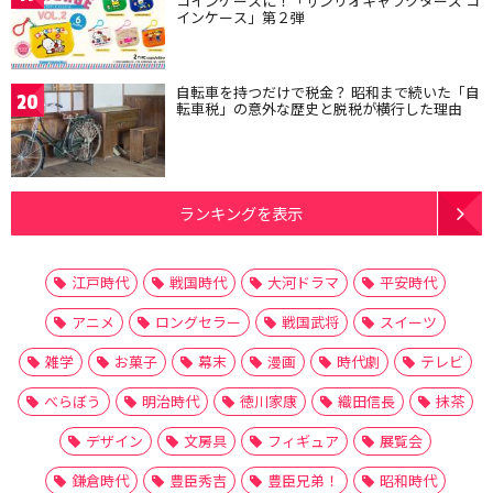
コインケースに！「サンリオキャラクターズ コ
インケース」第２弾
自転車を持つだけで税金？ 昭和まで続いた「自
20
転車税」の意外な歴史と脱税が横行した理由
ランキングを表示
江戸時代
戦国時代
大河ドラマ
平安時代
アニメ
ロングセラー
戦国武将
スイーツ
雑学
お菓子
幕末
漫画
時代劇
テレビ
べらぼう
明治時代
徳川家康
織田信長
抹茶
デザイン
文房具
フィギュア
展覧会
鎌倉時代
豊臣秀吉
豊臣兄弟！
昭和時代