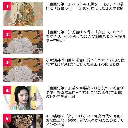
『豊臣兄弟！』お市と柴田勝家、自刃しての最
1
期と「辞世の句」…運命を共にした２人の悲劇
【豊臣兄弟！】秀吉は本当に「女狂い」だった
2
のか？ 天下人を彩った11人の側室たちを時系列
で一挙紹介
なぜ浅井の旧臣は秀吉に従ったのか？ 武力を使
3
わず“自分の味方”に変えた裏工作の技法とは
『豊臣兄弟！』茶々＝悪女はほぼ創作？秀吉が
4
溺愛、豊臣家滅亡を背負わされた茶々(井上和)
の壮絶すぎる生涯
あの装飾は「炎」ではない？縄文時代の国宝・
5
火焔型土器、5000年前の人々が刻んだ謎とデザ
インの秘密