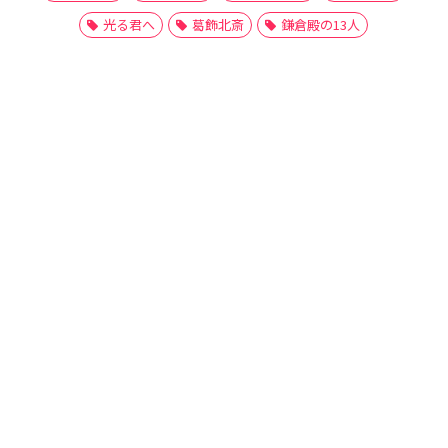
光る君へ
葛飾北斎
鎌倉殿の13人