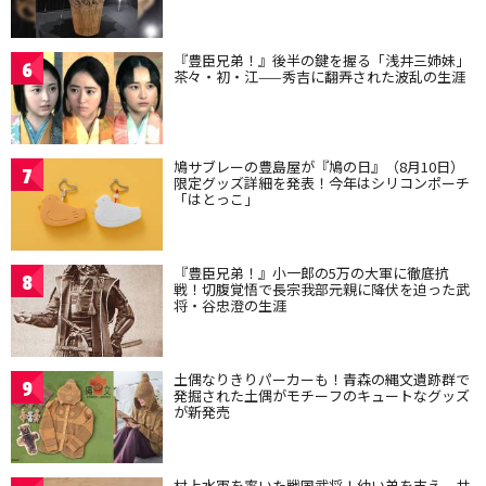
『豊臣兄弟！』後半の鍵を握る「浅井三姉妹」
6
茶々・初・江——秀吉に翻弄された波乱の生涯
鳩サブレーの豊島屋が『鳩の日』（8月10日）
7
限定グッズ詳細を発表！今年はシリコンポーチ
「はとっこ」
『豊臣兄弟！』小一郎の5万の大軍に徹底抗
8
戦！切腹覚悟で長宗我部元親に降伏を迫った武
将・谷忠澄の生涯
土偶なりきりパーカーも！青森の縄文遺跡群で
9
発掘された土偶がモチーフのキュートなグッズ
が新発売
村上水軍を率いた戦国武将！幼い弟を支え、共