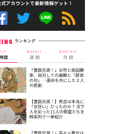
公式アカウントで最新情報ゲット！
ランキング
KING
ILY
WEEKLY
MONTHLY
4時間
週 間
月 間
『豊臣兄弟！』お市と柴田勝
家、自刃しての最期と「辞世
の句」…運命を共にした２人
の悲劇
【豊臣兄弟！】秀吉は本当に
「女狂い」だったのか？ 天下
人を彩った11人の側室たちを
時系列で一挙紹介
『豊臣兄弟！』茶々＝悪女は