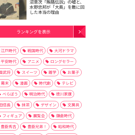
沼意次「賄賂伝説」の嘘と、
水野忠邦が「大奥」を敵に回
した本当の理由
ランキングを表示
江戸時代
戦国時代
大河ドラマ
平安時代
アニメ
ロングセラー
国武将
スイーツ
雑学
お菓子
幕末
漫画
時代劇
テレビ
べらぼう
明治時代
徳川家康
田信長
抹茶
デザイン
文房具
フィギュア
展覧会
鎌倉時代
豊臣秀吉
豊臣兄弟！
昭和時代