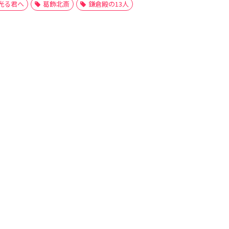
光る君へ
葛飾北斎
鎌倉殿の13人