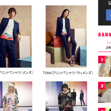
RAN
DA
2
1
2