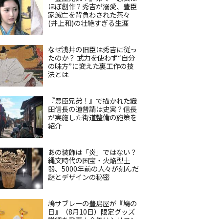
ほぼ創作？秀吉が溺愛、豊臣
家滅亡を背負わされた茶々
(井上和)の壮絶すぎる生涯
なぜ浅井の旧臣は秀吉に従っ
たのか？ 武力を使わず“自分
の味方”に変えた裏工作の技
法とは
『豊臣兄弟！』で描かれた織
田信長の道普請は史実？信長
が実施した街道整備の施策を
紹介
あの装飾は「炎」ではない？
縄文時代の国宝・火焔型土
器、5000年前の人々が刻んだ
謎とデザインの秘密
鳩サブレーの豊島屋が『鳩の
日』（8月10日）限定グッズ