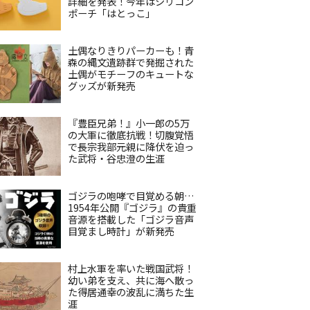
詳細を発表！今年はシリコン
ポーチ「はとっこ」
土偶なりきりパーカーも！青
森の縄文遺跡群で発掘された
土偶がモチーフのキュートな
グッズが新発売
『豊臣兄弟！』小一郎の5万
の大軍に徹底抗戦！切腹覚悟
で長宗我部元親に降伏を迫っ
た武将・谷忠澄の生涯
ゴジラの咆哮で目覚める朝…
1954年公開『ゴジラ』の貴重
音源を搭載した「ゴジラ音声
目覚まし時計」が新発売
村上水軍を率いた戦国武将！
幼い弟を支え、共に海へ散っ
た得居通幸の波乱に満ちた生
涯