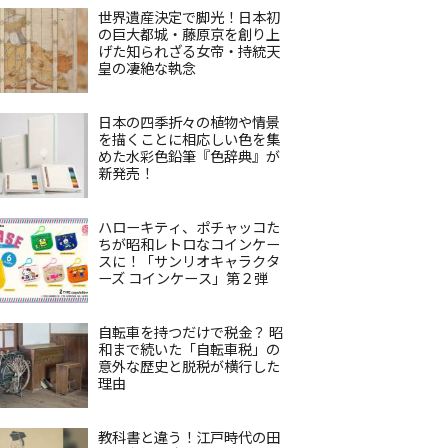
世界遺産決定で脚光！日本初
の巨大都城・藤原京を創り上
げた知られざる女帝・持統天
皇の凄絶な執念
日本の四季折々の植物や情景
を描くことに相応しい色を集
めた水彩色鉛筆『色辞典』が
新発売！
ハローキティ、ポチャッコた
ちが昭和レトロなコインケー
スに！「サンリオキャラクタ
ーズ コインケース」第２弾
自転車を持つだけで税金？ 昭
和まで続いた「自転車税」の
意外な歴史と脱税が横行した
理由
教科書と違う！江戸時代の田