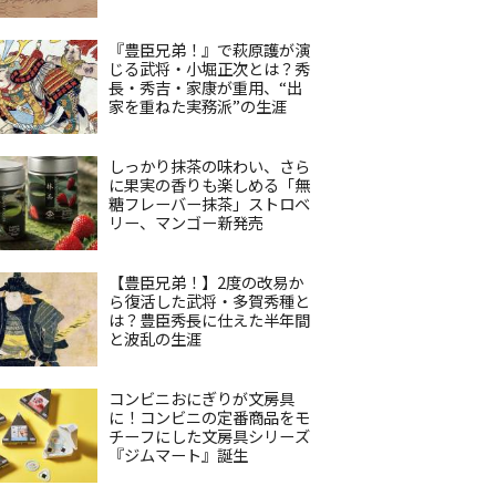
『豊臣兄弟！』で萩原護が演
じる武将・小堀正次とは？秀
長・秀吉・家康が重用、“出
家を重ねた実務派”の生涯
しっかり抹茶の味わい、さら
に果実の香りも楽しめる「無
糖フレーバー抹茶」ストロベ
リー、マンゴー新発売
【豊臣兄弟！】2度の改易か
ら復活した武将・多賀秀種と
は？豊臣秀長に仕えた半年間
と波乱の生涯
コンビニおにぎりが文房具
に！コンビニの定番商品をモ
チーフにした文房具シリーズ
『ジムマート』誕生