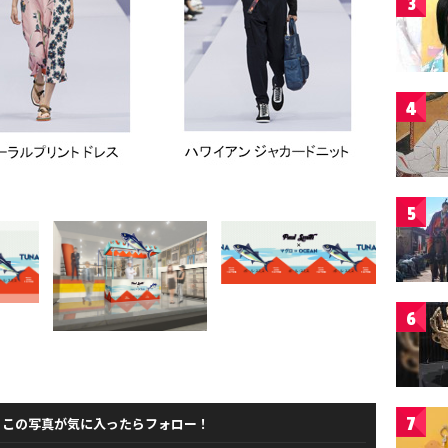
3
4
5
6
7
この写真が気に入ったらフォロー！