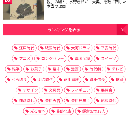
説」の嘘と、水野忠邦が「大奥」を敵に回した
本当の理由
ランキングを表示
江戸時代
戦国時代
大河ドラマ
平安時代
アニメ
ロングセラー
戦国武将
スイーツ
雑学
お菓子
幕末
漫画
時代劇
テレビ
べらぼう
明治時代
徳川家康
織田信長
抹茶
デザイン
文房具
フィギュア
展覧会
鎌倉時代
豊臣秀吉
豊臣兄弟！
昭和時代
光る君へ
葛飾北斎
鎌倉殿の13人