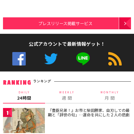
プレスリリース掲載サービス
公式アカウントで最新情報ゲット！
ランキング
RANKING
DAILY
WEEKLY
MONTHLY
24時間
週 間
月 間
『豊臣兄弟！』お市と柴田勝家、自刃しての最
1
期と「辞世の句」…運命を共にした２人の悲劇