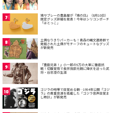
鳩サブレーの豊島屋が『鳩の日』（8月10日）
7
限定グッズ詳細を発表！今年はシリコンポーチ
「はとっこ」
土偶なりきりパーカーも！青森の縄文遺跡群で
8
発掘された土偶がモチーフのキュートなグッズ
が新発売
『豊臣兄弟！』小一郎の5万の大軍に徹底抗
9
戦！切腹覚悟で長宗我部元親に降伏を迫った武
将・谷忠澄の生涯
ゴジラの咆哮で目覚める朝…1954年公開『ゴジ
10
ラ』の貴重音源を搭載した「ゴジラ音声目覚ま
し時計」が新発売