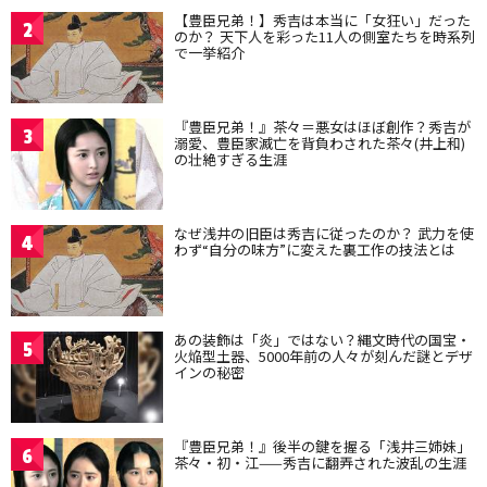
【豊臣兄弟！】秀吉は本当に「女狂い」だった
2
のか？ 天下人を彩った11人の側室たちを時系列
で一挙紹介
『豊臣兄弟！』茶々＝悪女はほぼ創作？秀吉が
3
溺愛、豊臣家滅亡を背負わされた茶々(井上和)
の壮絶すぎる生涯
なぜ浅井の旧臣は秀吉に従ったのか？ 武力を使
4
わず“自分の味方”に変えた裏工作の技法とは
あの装飾は「炎」ではない？縄文時代の国宝・
5
火焔型土器、5000年前の人々が刻んだ謎とデザ
インの秘密
『豊臣兄弟！』後半の鍵を握る「浅井三姉妹」
6
茶々・初・江——秀吉に翻弄された波乱の生涯