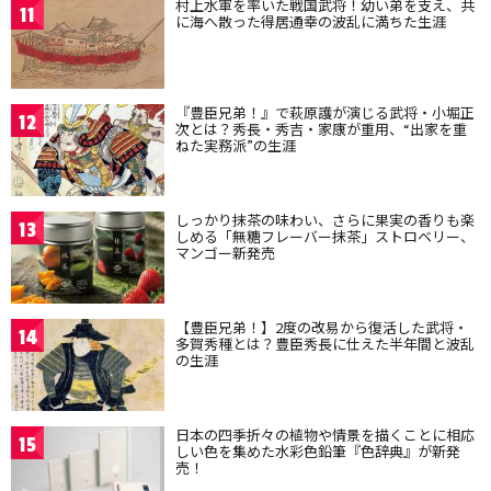
村上水軍を率いた戦国武将！幼い弟を支え、共
11
に海へ散った得居通幸の波乱に満ちた生涯
『豊臣兄弟！』で萩原護が演じる武将・小堀正
12
次とは？秀長・秀吉・家康が重用、“出家を重
ねた実務派”の生涯
しっかり抹茶の味わい、さらに果実の香りも楽
13
しめる「無糖フレーバー抹茶」ストロベリー、
マンゴー新発売
【豊臣兄弟！】2度の改易から復活した武将・
14
多賀秀種とは？豊臣秀長に仕えた半年間と波乱
の生涯
日本の四季折々の植物や情景を描くことに相応
15
しい色を集めた水彩色鉛筆『色辞典』が新発
売！