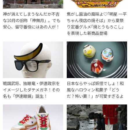
神が消えてしまうなんだか不吉
焦がし醤油の風味よ♡｢明星 一平
な10月の旧称「神無月」。でも
ちゃん夜店の焼そば」から夏祭
安心、留守番役にはあの人が！
り定番グルメ｢焼とうもろこし｣
を表現した新商品登場
戦国武将、独眼竜・伊達政宗を
日本ならやっぱ妖怪でしょ！和
イメージしたダテメガネ！その
風なハロウィン和菓子「どう
名も「伊達眼鏡」誕生！
だ？怖い菓！」が可愛すぎるよ