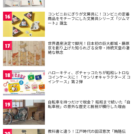
コンビニおにぎりが文房具に！コンビニの定番
16
商品をモチーフにした文房具シリーズ『ジムマ
ート』誕生
世界遺産決定で脚光！日本初の巨大都城・藤原
17
京を創り上げた知られざる女帝・持統天皇の凄
絶な執念
ハローキティ、ポチャッコたちが昭和レトロな
18
コインケースに！「サンリオキャラクターズ コ
インケース」第２弾
自転車を持つだけで税金？ 昭和まで続いた「自
19
転車税」の意外な歴史と脱税が横行した理由
教科書と違う！江戸時代の田沼意次「賄賂伝
20