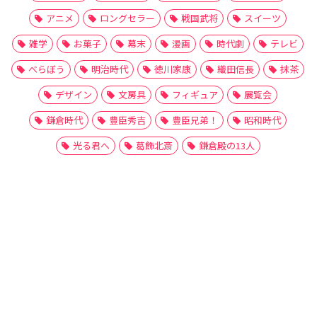
アニメ
ロングセラー
戦国武将
スイーツ
雑学
お菓子
幕末
漫画
時代劇
テレビ
べらぼう
明治時代
徳川家康
織田信長
抹茶
デザイン
文房具
フィギュア
展覧会
鎌倉時代
豊臣秀吉
豊臣兄弟！
昭和時代
光る君へ
葛飾北斎
鎌倉殿の13人