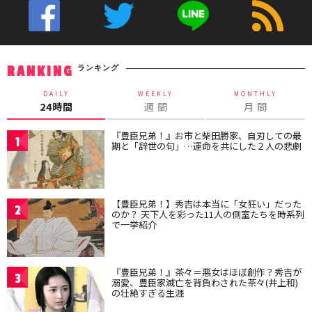
ランキング
RANKING
DAILY
WEEKLY
MONTHLY
24時間
週 間
月 間
『豊臣兄弟！』お市と柴田勝家、自刃しての最
1
期と「辞世の句」…運命を共にした２人の悲劇
【豊臣兄弟！】秀吉は本当に「女狂い」だった
2
のか？ 天下人を彩った11人の側室たちを時系列
で一挙紹介
『豊臣兄弟！』茶々＝悪女はほぼ創作？秀吉が
3
溺愛、豊臣家滅亡を背負わされた茶々(井上和)
の壮絶すぎる生涯