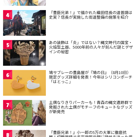
『豊臣兄弟！』で描かれた織田信長の道普請は
4
史実？信長が実施した街道整備の施策を紹介
あの装飾は「炎」ではない？縄文時代の国宝・
5
火焔型土器、5000年前の人々が刻んだ謎とデザ
インの秘密
鳩サブレーの豊島屋が『鳩の日』（8月10日）
6
限定グッズ詳細を発表！今年はシリコンポーチ
「はとっこ」
土偶なりきりパーカーも！青森の縄文遺跡群で
7
発掘された土偶がモチーフのキュートなグッズ
が新発売
『豊臣兄弟！』小一郎の5万の大軍に徹底抗
8
戦！切腹覚悟で長宗我部元親に降伏を迫った武