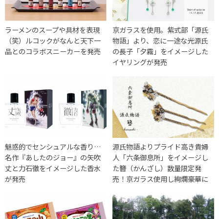
ラーメンのスープや具材を表現
京ガラスを使用。紫式部「源氏
（笑）ルコックがなんと天下一
物語」より、恋に一途な光源氏
品とのコラボスニーカーを発売
の長子「夕霧」をイメージした
イヤリングが発売
魅惑的でセンシュアルな香り…
源氏物語よりプライド高き貴婦
名作『あしたのジョー』の矢吹
人「六条御息所」をイメージし
丈と力石徹をイメージした香水
た簪（かんざし）数量限定発
が発売
売！京ガラス使用し絢爛豪華に