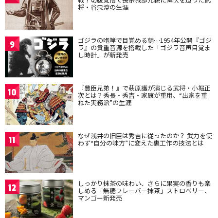
将・谷忠澄の生涯
ゴジラの咆哮で目覚める朝…1954年公開『ゴジ
9
ラ』の貴重音源を搭載した「ゴジラ音声目覚ま
し時計」が新発売
『豊臣兄弟！』で萩原護が演じる武将・小堀正
10
次とは？秀長・秀吉・家康が重用、“出家を重
ねた実務派”の生涯
なぜ浅井の旧臣は秀吉に従ったのか？ 武力を使
11
わず“自分の味方”に変えた裏工作の技法とは
しっかり抹茶の味わい、さらに果実の香りも楽
12
しめる「無糖フレーバー抹茶」ストロベリー、
マンゴー新発売