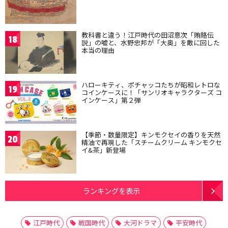
教科書と違う！江戸時代の田沼意次「賄賂伝
18
説」の嘘と、水野忠邦が「大奥」を敵に回した
本当の理由
ハローキティ、ポチャッコたちが昭和レトロな
19
コインケースに！「サンリオキャラクターズ コ
インケース」第２弾
【季節・数量限定】キンモクセイの香りを天然
20
精油で再現した「スチームクリーム キンモクセ
イ&茶」新登場
ランキングを表示
江戸時代
戦国時代
大河ドラマ
平安時代