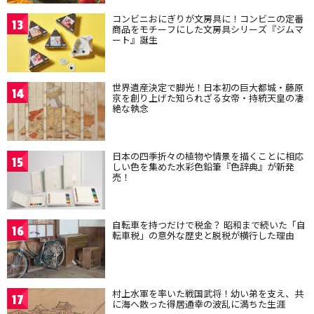
コンビニおにぎりが文房具に！コンビニの定番
13
商品をモチーフにした文房具シリーズ『ジムマ
ート』誕生
世界遺産決定で脚光！日本初の巨大都城・藤原
14
京を創り上げた知られざる女帝・持統天皇の凄
絶な執念
日本の四季折々の植物や情景を描くことに相応
15
しい色を集めた水彩色鉛筆『色辞典』が新発
売！
自転車を持つだけで税金？ 昭和まで続いた「自
16
転車税」の意外な歴史と脱税が横行した理由
村上水軍を率いた戦国武将！幼い弟を支え、共
17
に海へ散った得居通幸の波乱に満ちた生涯