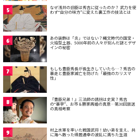
なぜ浅井の旧臣は秀吉に従ったのか？ 武力を使
5
わず“自分の味方”に変えた裏工作の技法とは
あの装飾は「炎」ではない？縄文時代の国宝・
6
火焔型土器、5000年前の人々が刻んだ謎とデザ
インの秘密
もしも豊臣秀長が長生きしていたら…？秀吉の
7
暴走と豊臣家滅亡を防げた「最強のカリスマ
性」
『豊臣兄弟！』三法師の誘拐は史実？秀吉
8
の“暴挙”、お市＆勝家再婚の真意…第30回放送
の真相考察
村上水軍を率いた戦国武将！幼い弟を支え、共
9
に海へ散った得居通幸の波乱に満ちた生涯