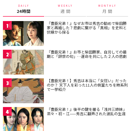
DAILY
WEEKLY
MONTHLY
24時間
週 間
月 間
『豊臣兄弟！』なぜお市は秀吉の勧めで柴田勝
1
家と再婚した？悲劇に繋がる「真相」を史料と
伏線から探る
『豊臣兄弟！』お市と柴田勝家、自刃しての最
2
期と「辞世の句」…運命を共にした２人の悲劇
【豊臣兄弟！】秀吉は本当に「女狂い」だった
3
のか？ 天下人を彩った11人の側室たちを時系列
で一挙紹介
『豊臣兄弟！』後半の鍵を握る「浅井三姉妹」
4
茶々・初・江——秀吉に翻弄された波乱の生涯