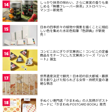
しっかり抹茶の味わい、さらに果実の香りも楽
14
しめる「無糖フレーバー抹茶」ストロベリー、
マンゴー新発売
日本の四季折々の植物や情景を描くことに相応
15
しい色を集めた水彩色鉛筆『色辞典』が新発
売！
コンビニおにぎりが文房具に！コンビニの定番
16
商品をモチーフにした文房具シリーズ『ジムマ
ート』誕生
世界遺産決定で脚光！日本初の巨大都城・藤原
17
京を創り上げた知られざる女帝・持統天皇の凄
絶な執念
手ぬぐい専門店「かまわぬ」の人気柄がポスト
18
カードに『かまわぬ POSTCARD BOOK』発売