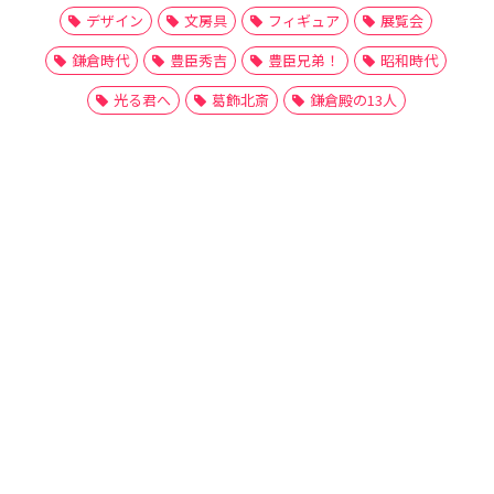
デザイン
文房具
フィギュア
展覧会
鎌倉時代
豊臣秀吉
豊臣兄弟！
昭和時代
光る君へ
葛飾北斎
鎌倉殿の13人