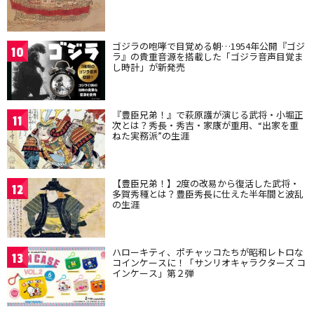
ゴジラの咆哮で目覚める朝…1954年公開『ゴジ
10
ラ』の貴重音源を搭載した「ゴジラ音声目覚ま
し時計」が新発売
『豊臣兄弟！』で萩原護が演じる武将・小堀正
11
次とは？秀長・秀吉・家康が重用、“出家を重
ねた実務派”の生涯
【豊臣兄弟！】2度の改易から復活した武将・
12
多賀秀種とは？豊臣秀長に仕えた半年間と波乱
の生涯
ハローキティ、ポチャッコたちが昭和レトロな
13
コインケースに！「サンリオキャラクターズ コ
インケース」第２弾