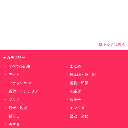
トップに戻る
カテゴリー
すべての記事
まとめ
アート
日本画・浮世絵
ファッション
着物・和服
雑貨・インテリア
和雑貨
グルメ
和菓子
観光・地域
エンタメ
暮らし
歴史・文化
古写真