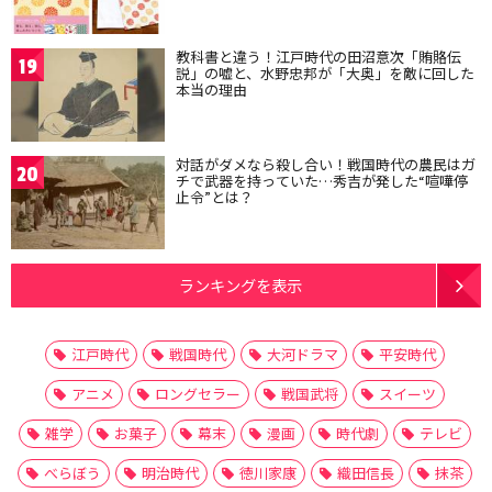
教科書と違う！江戸時代の田沼意次「賄賂伝
19
説」の嘘と、水野忠邦が「大奥」を敵に回した
本当の理由
対話がダメなら殺し合い！戦国時代の農民はガ
20
チで武器を持っていた…秀吉が発した“喧嘩停
止令”とは？
ランキングを表示
江戸時代
戦国時代
大河ドラマ
平安時代
アニメ
ロングセラー
戦国武将
スイーツ
雑学
お菓子
幕末
漫画
時代劇
テレビ
べらぼう
明治時代
徳川家康
織田信長
抹茶