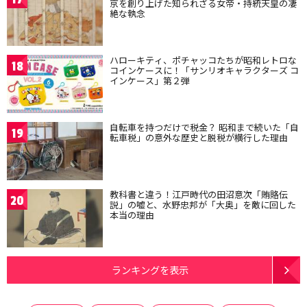
京を創り上げた知られざる女帝・持統天皇の凄
絶な執念
ハローキティ、ポチャッコたちが昭和レトロな
18
コインケースに！「サンリオキャラクターズ コ
インケース」第２弾
自転車を持つだけで税金？ 昭和まで続いた「自
19
転車税」の意外な歴史と脱税が横行した理由
教科書と違う！江戸時代の田沼意次「賄賂伝
20
説」の嘘と、水野忠邦が「大奥」を敵に回した
本当の理由
ランキングを表示