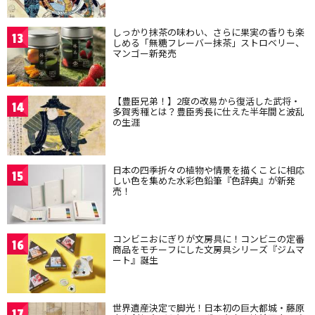
しっかり抹茶の味わい、さらに果実の香りも楽
13
しめる「無糖フレーバー抹茶」ストロベリー、
マンゴー新発売
【豊臣兄弟！】2度の改易から復活した武将・
14
多賀秀種とは？豊臣秀長に仕えた半年間と波乱
の生涯
日本の四季折々の植物や情景を描くことに相応
15
しい色を集めた水彩色鉛筆『色辞典』が新発
売！
コンビニおにぎりが文房具に！コンビニの定番
16
商品をモチーフにした文房具シリーズ『ジムマ
ート』誕生
世界遺産決定で脚光！日本初の巨大都城・藤原
17