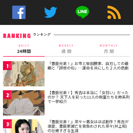
ランキング
RANKING
DAILY
WEEKLY
MONTHLY
24時間
週 間
月 間
『豊臣兄弟！』お市と柴田勝家、自刃しての最
1
期と「辞世の句」…運命を共にした２人の悲劇
【豊臣兄弟！】秀吉は本当に「女狂い」だった
2
のか？ 天下人を彩った11人の側室たちを時系列
で一挙紹介
『豊臣兄弟！』茶々＝悪女はほぼ創作？秀吉が
3
溺愛、豊臣家滅亡を背負わされた茶々(井上和)
の壮絶すぎる生涯