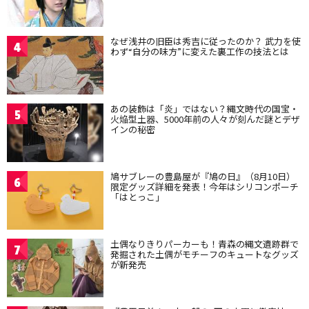
なぜ浅井の旧臣は秀吉に従ったのか？ 武力を使
4
わず“自分の味方”に変えた裏工作の技法とは
あの装飾は「炎」ではない？縄文時代の国宝・
5
火焔型土器、5000年前の人々が刻んだ謎とデザ
インの秘密
鳩サブレーの豊島屋が『鳩の日』（8月10日）
6
限定グッズ詳細を発表！今年はシリコンポーチ
「はとっこ」
土偶なりきりパーカーも！青森の縄文遺跡群で
7
発掘された土偶がモチーフのキュートなグッズ
が新発売