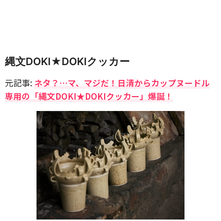
縄文DOKI★DOKIクッカー
元記事:
ネタ？…マ、マジだ！日清からカップヌードル
専用の「縄文DOKI★DOKIクッカー」爆誕！