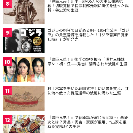
『豊臣兄弟！』小一郎の5万の大軍に徹底抗
8
戦！切腹覚悟で長宗我部元親に降伏を迫った武
将・谷忠澄の生涯
ゴジラの咆哮で目覚める朝…1954年公開『ゴジ
9
ラ』の貴重音源を搭載した「ゴジラ音声目覚ま
し時計」が新発売
『豊臣兄弟！』後半の鍵を握る「浅井三姉妹」
10
茶々・初・江——秀吉に翻弄された波乱の生涯
村上水軍を率いた戦国武将！幼い弟を支え、共
11
に海へ散った得居通幸の波乱に満ちた生涯
『豊臣兄弟！』で萩原護が演じる武将・小堀正
12
次とは？秀長・秀吉・家康が重用、“出家を重
ねた実務派”の生涯