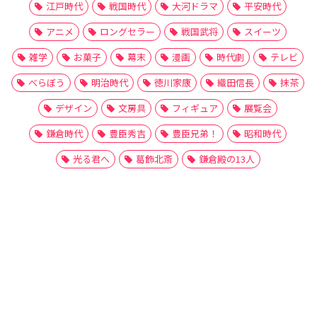
江戸時代
戦国時代
大河ドラマ
平安時代
アニメ
ロングセラー
戦国武将
スイーツ
雑学
お菓子
幕末
漫画
時代劇
テレビ
べらぼう
明治時代
徳川家康
織田信長
抹茶
デザイン
文房具
フィギュア
展覧会
鎌倉時代
豊臣秀吉
豊臣兄弟！
昭和時代
光る君へ
葛飾北斎
鎌倉殿の13人