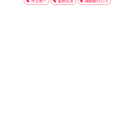
光る君へ
葛飾北斎
鎌倉殿の13人