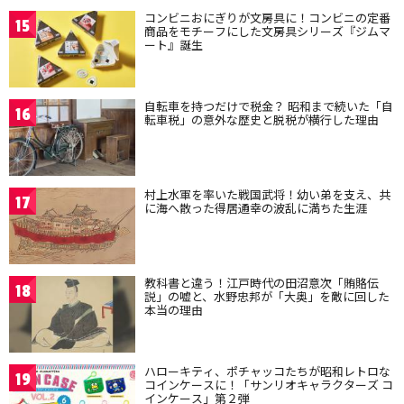
コンビニおにぎりが文房具に！コンビニの定番
15
商品をモチーフにした文房具シリーズ『ジムマ
ート』誕生
自転車を持つだけで税金？ 昭和まで続いた「自
16
転車税」の意外な歴史と脱税が横行した理由
村上水軍を率いた戦国武将！幼い弟を支え、共
17
に海へ散った得居通幸の波乱に満ちた生涯
教科書と違う！江戸時代の田沼意次「賄賂伝
18
説」の嘘と、水野忠邦が「大奥」を敵に回した
本当の理由
ハローキティ、ポチャッコたちが昭和レトロな
19
コインケースに！「サンリオキャラクターズ コ
インケース」第２弾