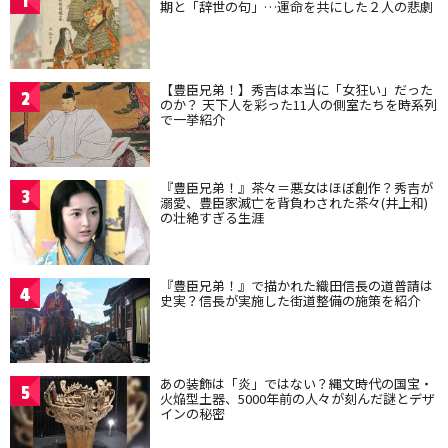
1
期と「辞世の句」…運命を共にした２人の悲劇
【豊臣兄弟！】秀吉は本当に「女狂い」だった
2
のか？ 天下人を彩った11人の側室たちを時系列
で一挙紹介
『豊臣兄弟！』茶々＝悪女はほぼ創作？秀吉が
3
溺愛、豊臣家滅亡を背負わされた茶々(井上和)
の壮絶すぎる生涯
『豊臣兄弟！』で描かれた織田信長の道普請は
4
史実？信長が実施した街道整備の施策を紹介
あの装飾は「炎」ではない？縄文時代の国宝・
5
火焔型土器、5000年前の人々が刻んだ謎とデザ
インの秘密