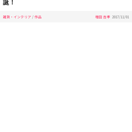
誕！
雑貨・インテリア
/
作品
増田 吉孝
2017/11/01