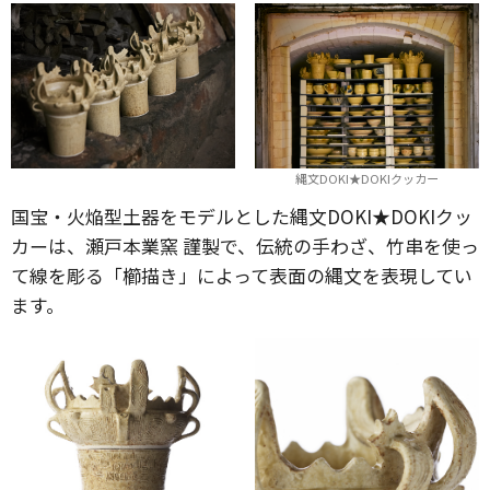
縄文DOKI★DOKIクッカー
国宝・火焔型土器をモデルとした縄文DOKI★DOKIクッ
カーは、瀬戸本業窯 謹製で、伝統の手わざ、竹串を使っ
て線を彫る「櫛描き」によって表面の縄文を表現してい
ます。