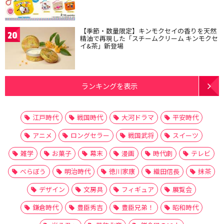
【季節・数量限定】キンモクセイの香りを天然
20
精油で再現した「スチームクリーム キンモクセ
イ&茶」新登場
ランキングを表示
江戸時代
戦国時代
大河ドラマ
平安時代
アニメ
ロングセラー
戦国武将
スイーツ
雑学
お菓子
幕末
漫画
時代劇
テレビ
べらぼう
明治時代
徳川家康
織田信長
抹茶
デザイン
文房具
フィギュア
展覧会
鎌倉時代
豊臣秀吉
豊臣兄弟！
昭和時代