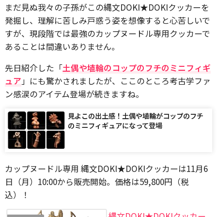
まだ見ぬ我々の子孫がこの縄文DOKI★DOKIクッカーを
発掘し、理解に苦しみ戸惑う姿を想像すると心苦しいで
すが、現段階では最強のカップヌードル専用クッカーで
あることは間違いありません。
先日紹介した「
土偶や埴輪のコップのフチのミニフィギ
ュア
」にも驚かされましたが、ここのところ考古学ファ
ン感涙のアイテム登場が続きますね。
見よこの出土感！土偶や埴輪がコップのフチ
のミニフィギュアになって登場
カップヌードル専用 縄文DOKI★DOKIクッカーは11月6
日（月）10:00から販売開始。価格は59,800円（税
込）！
縄文DOKI★DOKIクッカー