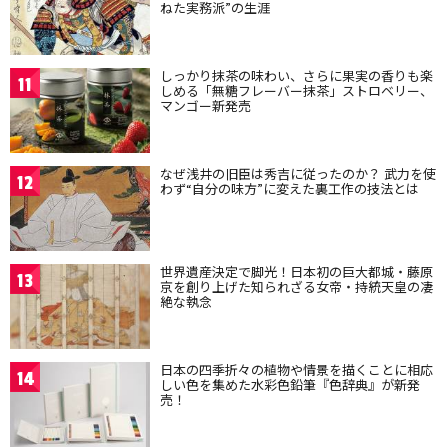
ねた実務派”の生涯
しっかり抹茶の味わい、さらに果実の香りも楽
11
しめる「無糖フレーバー抹茶」ストロベリー、
マンゴー新発売
なぜ浅井の旧臣は秀吉に従ったのか？ 武力を使
12
わず“自分の味方”に変えた裏工作の技法とは
世界遺産決定で脚光！日本初の巨大都城・藤原
13
京を創り上げた知られざる女帝・持統天皇の凄
絶な執念
日本の四季折々の植物や情景を描くことに相応
14
しい色を集めた水彩色鉛筆『色辞典』が新発
売！