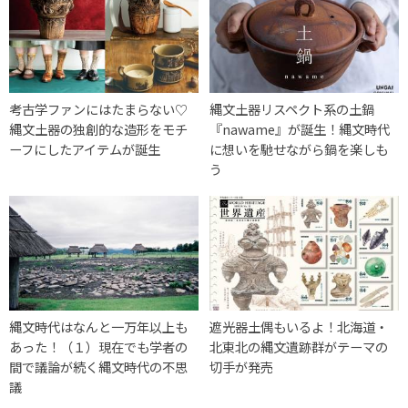
考古学ファンにはたまらない♡
縄文土器リスペクト系の土鍋
縄文土器の独創的な造形をモチ
『nawame』が誕生！縄文時代
ーフにしたアイテムが誕生
に想いを馳せながら鍋を楽しも
う
縄文時代はなんと一万年以上も
遮光器土偶もいるよ！北海道・
あった！（１）現在でも学者の
北東北の縄文遺跡群がテーマの
間で議論が続く縄文時代の不思
切手が発売
議