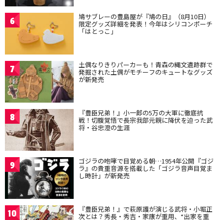
鳩サブレーの豊島屋が『鳩の日』（8月10日）
6
限定グッズ詳細を発表！今年はシリコンポーチ
「はとっこ」
土偶なりきりパーカーも！青森の縄文遺跡群で
7
発掘された土偶がモチーフのキュートなグッズ
が新発売
『豊臣兄弟！』小一郎の5万の大軍に徹底抗
8
戦！切腹覚悟で長宗我部元親に降伏を迫った武
将・谷忠澄の生涯
ゴジラの咆哮で目覚める朝…1954年公開『ゴジ
9
ラ』の貴重音源を搭載した「ゴジラ音声目覚ま
し時計」が新発売
『豊臣兄弟！』で萩原護が演じる武将・小堀正
10
次とは？秀長・秀吉・家康が重用、“出家を重