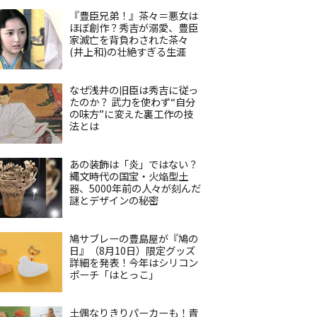
『豊臣兄弟！』茶々＝悪女は
ほぼ創作？秀吉が溺愛、豊臣
家滅亡を背負わされた茶々
(井上和)の壮絶すぎる生涯
なぜ浅井の旧臣は秀吉に従っ
たのか？ 武力を使わず“自分
の味方”に変えた裏工作の技
法とは
あの装飾は「炎」ではない？
縄文時代の国宝・火焔型土
器、5000年前の人々が刻んだ
謎とデザインの秘密
鳩サブレーの豊島屋が『鳩の
日』（8月10日）限定グッズ
詳細を発表！今年はシリコン
ポーチ「はとっこ」
土偶なりきりパーカーも！青