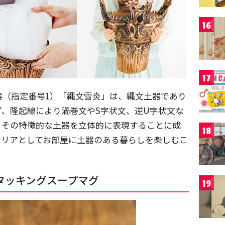
16
17
器（指定番号1）「縄文雪炎」は、縄文土器であり
、隆起線により渦巻文やS字状文、逆U字状文な
、その特徴的な土器を立体的に表現することに成
18
テリアとしてお部屋に土器のある暮らしを楽しむこ
タッキングスープマグ
19