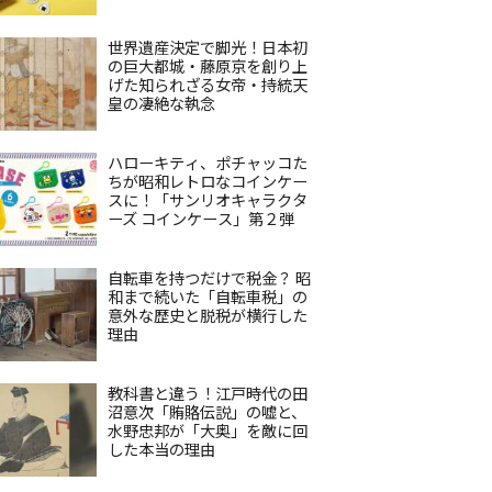
世界遺産決定で脚光！日本初
の巨大都城・藤原京を創り上
げた知られざる女帝・持統天
皇の凄絶な執念
ハローキティ、ポチャッコた
ちが昭和レトロなコインケー
スに！「サンリオキャラクタ
ーズ コインケース」第２弾
自転車を持つだけで税金？ 昭
和まで続いた「自転車税」の
意外な歴史と脱税が横行した
理由
教科書と違う！江戸時代の田
沼意次「賄賂伝説」の嘘と、
水野忠邦が「大奥」を敵に回
した本当の理由