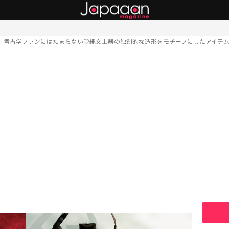
考古学ファンにはたまらない♡縄文土器の独創的な造形をモチーフにしたアイテ