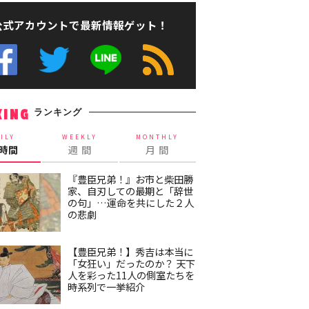
公式アカウントで最新情報ゲット！
ランキング
KING
ILY
WEEKLY
MONTHLY
4時間
週 間
月 間
『豊臣兄弟！』お市と柴田勝
家、自刃しての最期と「辞世
の句」…運命を共にした２人
の悲劇
【豊臣兄弟！】秀吉は本当に
「女狂い」だったのか？ 天下
人を彩った11人の側室たちを
時系列で一挙紹介