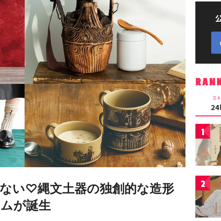
RAN
DA
2
1
2
ない♡縄文土器の独創的な造形
ムが誕生