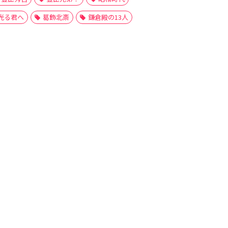
光る君へ
葛飾北斎
鎌倉殿の13人