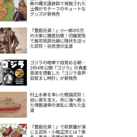
森の縄文遺跡群で発掘された
土偶がモチーフのキュートな
グッズが新発売
『豊臣兄弟！』小一郎の5万
の大軍に徹底抗戦！切腹覚悟
で長宗我部元親に降伏を迫っ
た武将・谷忠澄の生涯
ゴジラの咆哮で目覚める朝…
1954年公開『ゴジラ』の貴重
音源を搭載した「ゴジラ音声
目覚まし時計」が新発売
村上水軍を率いた戦国武将！
幼い弟を支え、共に海へ散っ
た得居通幸の波乱に満ちた生
涯
『豊臣兄弟！』で萩原護が演
じる武将・小堀正次とは？秀
長・秀吉・家康が重用、“出