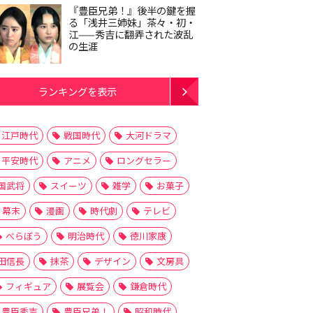
『豊臣兄弟！』後半の鍵を握
る「浅井三姉妹」茶々・初・
江——秀吉に翻弄された波乱
の生涯
ランキングを表示
江戸時代
戦国時代
大河ドラマ
平安時代
アニメ
ロングセラー
国武将
スイーツ
雑学
お菓子
幕末
漫画
時代劇
テレビ
べらぼう
明治時代
徳川家康
田信長
抹茶
デザイン
文房具
フィギュア
展覧会
鎌倉時代
豊臣秀吉
豊臣兄弟！
昭和時代