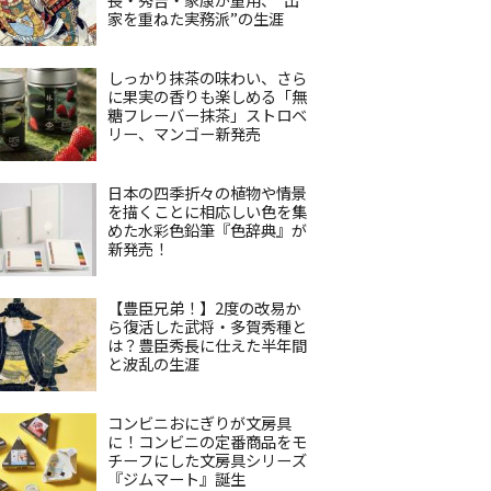
家を重ねた実務派”の生涯
しっかり抹茶の味わい、さら
に果実の香りも楽しめる「無
糖フレーバー抹茶」ストロベ
リー、マンゴー新発売
日本の四季折々の植物や情景
を描くことに相応しい色を集
めた水彩色鉛筆『色辞典』が
新発売！
【豊臣兄弟！】2度の改易か
ら復活した武将・多賀秀種と
は？豊臣秀長に仕えた半年間
と波乱の生涯
コンビニおにぎりが文房具
に！コンビニの定番商品をモ
チーフにした文房具シリーズ
『ジムマート』誕生