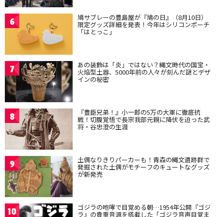
鳩サブレーの豊島屋が『鳩の日』（8月10日）
6
限定グッズ詳細を発表！今年はシリコンポーチ
「はとっこ」
あの装飾は「炎」ではない？縄文時代の国宝・
7
火焔型土器、5000年前の人々が刻んだ謎とデザ
インの秘密
『豊臣兄弟！』小一郎の5万の大軍に徹底抗
8
戦！切腹覚悟で長宗我部元親に降伏を迫った武
将・谷忠澄の生涯
土偶なりきりパーカーも！青森の縄文遺跡群で
9
発掘された土偶がモチーフのキュートなグッズ
が新発売
ゴジラの咆哮で目覚める朝…1954年公開『ゴジ
10
ラ』の貴重音源を搭載した「ゴジラ音声目覚ま