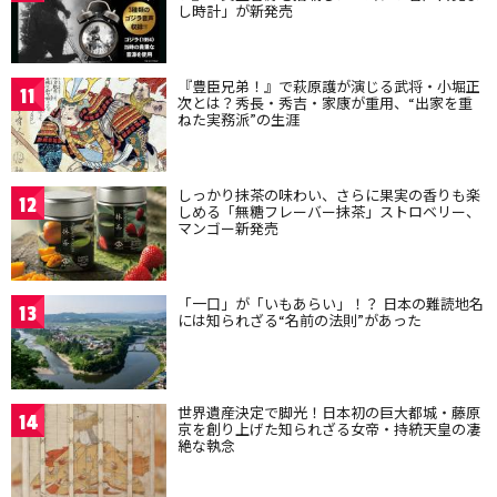
し時計」が新発売
『豊臣兄弟！』で萩原護が演じる武将・小堀正
11
次とは？秀長・秀吉・家康が重用、“出家を重
ねた実務派”の生涯
しっかり抹茶の味わい、さらに果実の香りも楽
12
しめる「無糖フレーバー抹茶」ストロベリー、
マンゴー新発売
「一口」が「いもあらい」！？ 日本の難読地名
13
には知られざる“名前の法則”があった
世界遺産決定で脚光！日本初の巨大都城・藤原
14
京を創り上げた知られざる女帝・持統天皇の凄
絶な執念