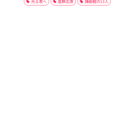
光る君へ
葛飾北斎
鎌倉殿の13人