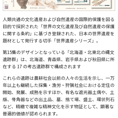
人類共通の文化遺産および自然遺産の国際的保護を図る
目的で採択された「世界の文化遺産及び自然遺産の保護
に関する条約」に基づき登録された、日本の世界遺産を
題材として発行する切手「世界遺産シリーズ」。
第15集のデザインとなっている「北海道・北東北の縄文
遺跡群」は、北海道、青森県、岩手県および秋田県に所
在する 17 の考古遺跡群で構成されます
これらの遺跡は農耕社会以前の人々の生活を示し、一万
年以上も継続した採集・漁労・狩猟社会における定住の
開始、発展、成熟を示すほか、有名な遮光器土偶や、土
版、骨角器などの出土品、墓、捨て場、盛土、環状列石
など、精緻で複雑な精神文化を示す物証として、顕著な
普遍的価値が認められます。