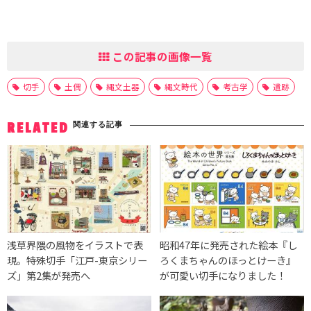
この記事の画像一覧
切手
土偶
縄文土器
縄文時代
考古学
遺跡
関連する記事
RELATED
浅草界隈の風物をイラストで表
昭和47年に発売された絵本『し
現。特殊切手「江戸-東京シリー
ろくまちゃんのほっとけーき』
ズ」第2集が発売へ
が可愛い切手になりました！