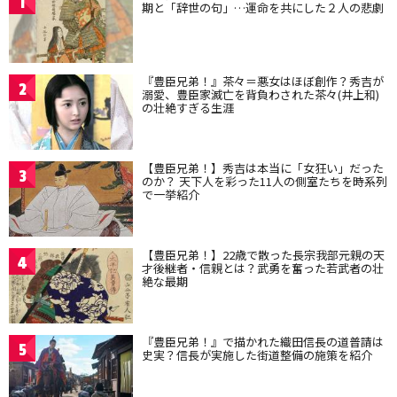
1
期と「辞世の句」…運命を共にした２人の悲劇
『豊臣兄弟！』茶々＝悪女はほぼ創作？秀吉が
2
溺愛、豊臣家滅亡を背負わされた茶々(井上和)
の壮絶すぎる生涯
【豊臣兄弟！】秀吉は本当に「女狂い」だった
3
のか？ 天下人を彩った11人の側室たちを時系列
で一挙紹介
【豊臣兄弟！】22歳で散った長宗我部元親の天
4
才後継者・信親とは？武勇を奮った若武者の壮
絶な最期
『豊臣兄弟！』で描かれた織田信長の道普請は
5
史実？信長が実施した街道整備の施策を紹介