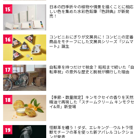
日本の四季折々の植物や情景を描くことに相応
15
しい色を集めた水彩色鉛筆『色辞典』が新発
売！
コンビニおにぎりが文房具に！コンビニの定番
16
商品をモチーフにした文房具シリーズ『ジムマ
ート』誕生
自転車を持つだけで税金？ 昭和まで続いた「自
17
転車税」の意外な歴史と脱税が横行した理由
【季節・数量限定】キンモクセイの香りを天然
18
精油で再現した「スチームクリーム キンモクセ
イ&茶」新登場
怪獣革を纏う！ダダ、エレキング…ウルトラ怪
19
獣モチーフの革を使った新アパレルコレクショ
ンが発表