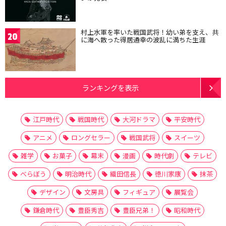
村上水軍を率いた戦国武将！幼い弟を支え、共
20
に海へ散った得居通幸の波乱に満ちた生涯
ランキングを表示
江戸時代
戦国時代
大河ドラマ
平安時代
アニメ
ロングセラー
戦国武将
スイーツ
雑学
お菓子
幕末
漫画
時代劇
テレビ
べらぼう
明治時代
織田信長
徳川家康
抹茶
デザイン
文房具
フィギュア
展覧会
鎌倉時代
豊臣秀吉
豊臣兄弟！
昭和時代