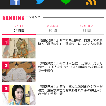
ランキング
RANKING
DAILY
WEEKLY
MONTHLY
24時間
週 間
月 間
『豊臣兄弟！』お市と柴田勝家、自刃しての最
1
期と「辞世の句」…運命を共にした２人の悲劇
【豊臣兄弟！】秀吉は本当に「女狂い」だった
2
のか？ 天下人を彩った11人の側室たちを時系列
で一挙紹介
『豊臣兄弟！』茶々＝悪女はほぼ創作？秀吉が
3
溺愛、豊臣家滅亡を背負わされた茶々(井上和)
の壮絶すぎる生涯