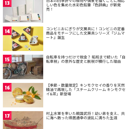
日本の四季折々の植物や情景を描くことに相応
13
しい色を集めた水彩色鉛筆『色辞典』が新発
売！
コンビニおにぎりが文房具に！コンビニの定番
14
商品をモチーフにした文房具シリーズ『ジムマ
ート』誕生
自転車を持つだけで税金？ 昭和まで続いた「自
15
転車税」の意外な歴史と脱税が横行した理由
【季節・数量限定】キンモクセイの香りを天然
16
精油で再現した「スチームクリーム キンモクセ
イ&茶」新登場
村上水軍を率いた戦国武将！幼い弟を支え、共
17
に海へ散った得居通幸の波乱に満ちた生涯