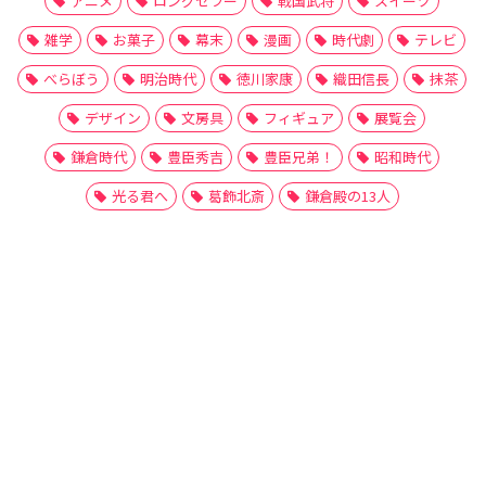
アニメ
ロングセラー
戦国武将
スイーツ
雑学
お菓子
幕末
漫画
時代劇
テレビ
べらぼう
明治時代
徳川家康
織田信長
抹茶
デザイン
文房具
フィギュア
展覧会
鎌倉時代
豊臣秀吉
豊臣兄弟！
昭和時代
光る君へ
葛飾北斎
鎌倉殿の13人