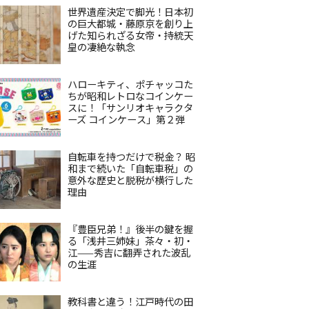
世界遺産決定で脚光！日本初
の巨大都城・藤原京を創り上
げた知られざる女帝・持統天
皇の凄絶な執念
ハローキティ、ポチャッコた
ちが昭和レトロなコインケー
スに！「サンリオキャラクタ
ーズ コインケース」第２弾
自転車を持つだけで税金？ 昭
和まで続いた「自転車税」の
意外な歴史と脱税が横行した
理由
『豊臣兄弟！』後半の鍵を握
る「浅井三姉妹」茶々・初・
江——秀吉に翻弄された波乱
の生涯
教科書と違う！江戸時代の田