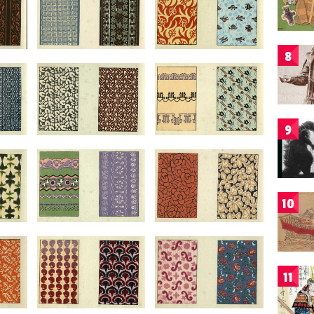
8
9
10
11