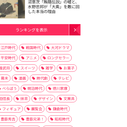
沼意次「賄賂伝説」の嘘と、
水野忠邦が「大奥」を敵に回
した本当の理由
ランキングを表示
江戸時代
戦国時代
大河ドラマ
平安時代
アニメ
ロングセラー
国武将
スイーツ
雑学
お菓子
幕末
漫画
時代劇
テレビ
べらぼう
明治時代
徳川家康
田信長
抹茶
デザイン
文房具
フィギュア
展覧会
鎌倉時代
豊臣秀吉
豊臣兄弟！
昭和時代