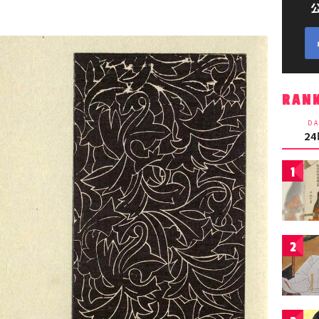
RAN
DA
2
1
2