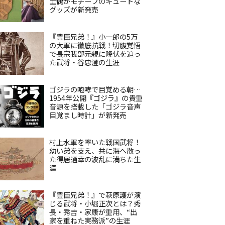
土偶がモチーフのキュートな
グッズが新発売
『豊臣兄弟！』小一郎の5万
の大軍に徹底抗戦！切腹覚悟
で長宗我部元親に降伏を迫っ
た武将・谷忠澄の生涯
ゴジラの咆哮で目覚める朝…
1954年公開『ゴジラ』の貴重
音源を搭載した「ゴジラ音声
目覚まし時計」が新発売
村上水軍を率いた戦国武将！
幼い弟を支え、共に海へ散っ
た得居通幸の波乱に満ちた生
涯
『豊臣兄弟！』で萩原護が演
じる武将・小堀正次とは？秀
長・秀吉・家康が重用、“出
家を重ねた実務派”の生涯