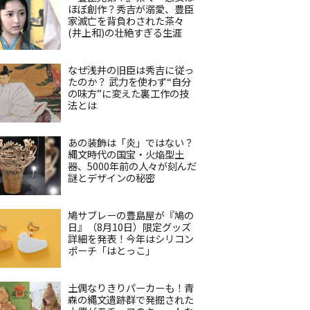
ほぼ創作？秀吉が溺愛、豊臣
家滅亡を背負わされた茶々
(井上和)の壮絶すぎる生涯
なぜ浅井の旧臣は秀吉に従っ
たのか？ 武力を使わず“自分
の味方”に変えた裏工作の技
法とは
あの装飾は「炎」ではない？
縄文時代の国宝・火焔型土
器、5000年前の人々が刻んだ
謎とデザインの秘密
鳩サブレーの豊島屋が『鳩の
日』（8月10日）限定グッズ
詳細を発表！今年はシリコン
ポーチ「はとっこ」
土偶なりきりパーカーも！青
森の縄文遺跡群で発掘された