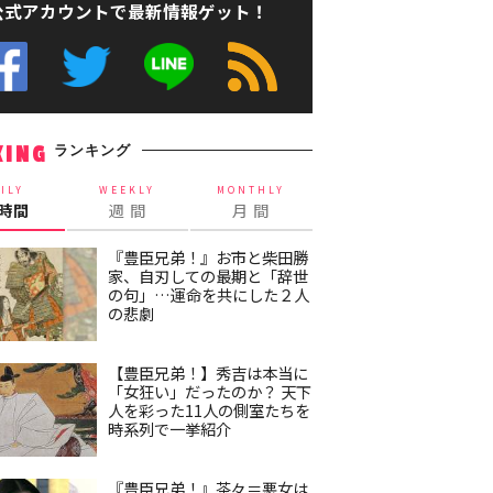
公式アカウントで最新情報ゲット！
ランキング
KING
ILY
WEEKLY
MONTHLY
4時間
週 間
月 間
『豊臣兄弟！』お市と柴田勝
家、自刃しての最期と「辞世
の句」…運命を共にした２人
の悲劇
【豊臣兄弟！】秀吉は本当に
「女狂い」だったのか？ 天下
人を彩った11人の側室たちを
時系列で一挙紹介
『豊臣兄弟！』茶々＝悪女は