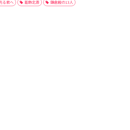
光る君へ
葛飾北斎
鎌倉殿の13人