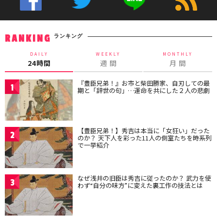
ランキング
RANKING
DAILY
WEEKLY
MONTHLY
24時間
週 間
月 間
『豊臣兄弟！』お市と柴田勝家、自刃しての最
1
期と「辞世の句」…運命を共にした２人の悲劇
【豊臣兄弟！】秀吉は本当に「女狂い」だった
2
のか？ 天下人を彩った11人の側室たちを時系列
で一挙紹介
なぜ浅井の旧臣は秀吉に従ったのか？ 武力を使
3
わず“自分の味方”に変えた裏工作の技法とは