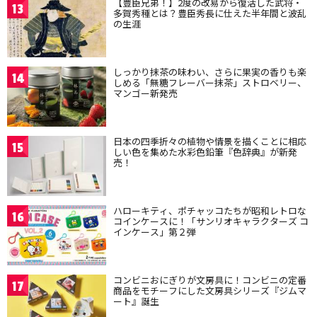
【豊臣兄弟！】2度の改易から復活した武将・
13
多賀秀種とは？豊臣秀長に仕えた半年間と波乱
の生涯
しっかり抹茶の味わい、さらに果実の香りも楽
14
しめる「無糖フレーバー抹茶」ストロベリー、
マンゴー新発売
日本の四季折々の植物や情景を描くことに相応
15
しい色を集めた水彩色鉛筆『色辞典』が新発
売！
ハローキティ、ポチャッコたちが昭和レトロな
16
コインケースに！「サンリオキャラクターズ コ
インケース」第２弾
コンビニおにぎりが文房具に！コンビニの定番
17
商品をモチーフにした文房具シリーズ『ジムマ
ート』誕生