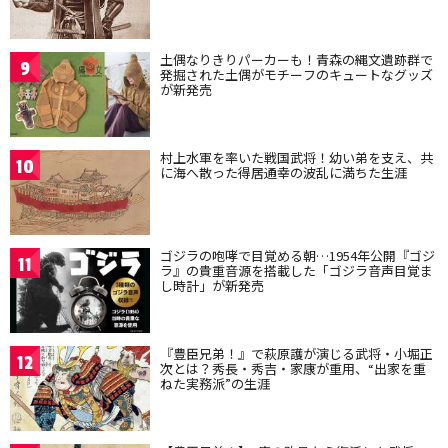
土偶なりきりパーカーも！青森の縄文遺跡群で
9
発掘された土偶がモチーフのキュートなグッズ
が新発売
村上水軍を率いた戦国武将！幼い弟を支え、共
10
に海へ散った得居通幸の波乱に満ちた生涯
ゴジラの咆哮で目覚める朝…1954年公開『ゴジ
11
ラ』の貴重音源を搭載した「ゴジラ音声目覚ま
し時計」が新発売
『豊臣兄弟！』で萩原護が演じる武将・小堀正
12
次とは？秀長・秀吉・家康が重用、“出家を重
ねた実務派”の生涯