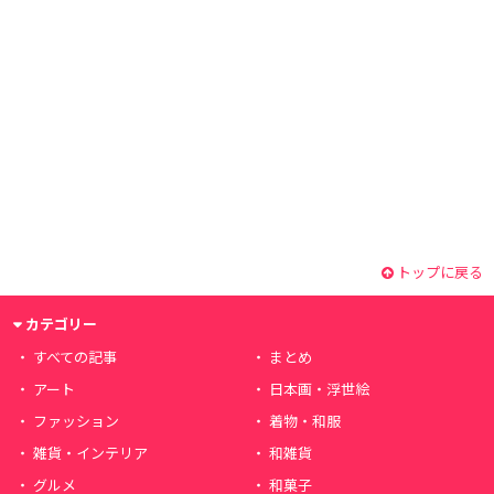
トップに戻る
カテゴリー
すべての記事
まとめ
アート
日本画・浮世絵
ファッション
着物・和服
雑貨・インテリア
和雑貨
グルメ
和菓子