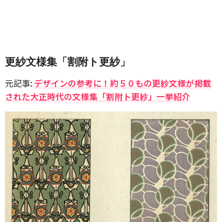
更紗文様集「割附ト更紗」
元記事:
デザインの参考に！約５０もの更紗文様が掲載
された大正時代の文様集「割附ト更紗」一挙紹介