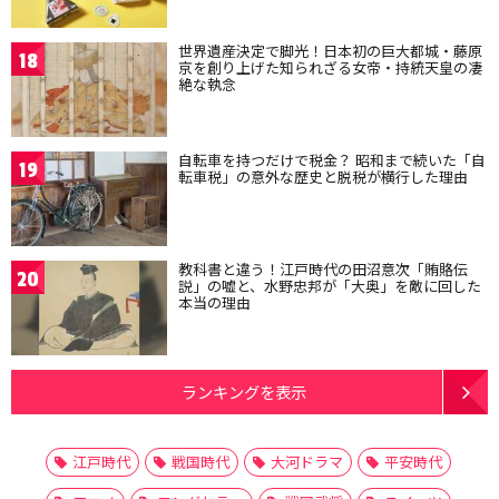
世界遺産決定で脚光！日本初の巨大都城・藤原
18
京を創り上げた知られざる女帝・持統天皇の凄
絶な執念
自転車を持つだけで税金？ 昭和まで続いた「自
19
転車税」の意外な歴史と脱税が横行した理由
教科書と違う！江戸時代の田沼意次「賄賂伝
20
説」の嘘と、水野忠邦が「大奥」を敵に回した
本当の理由
ランキングを表示
江戸時代
戦国時代
大河ドラマ
平安時代