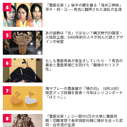
『豊臣兄弟！』後半の鍵を握る「浅井三姉妹」
4
茶々・初・江——秀吉に翻弄された波乱の生涯
あの装飾は「炎」ではない？縄文時代の国宝・
5
火焔型土器、5000年前の人々が刻んだ謎とデザ
インの秘密
もしも豊臣秀長が長生きしていたら…？秀吉の
6
暴走と豊臣家滅亡を防げた「最強のカリスマ
性」
鳩サブレーの豊島屋が『鳩の日』（8月10日）
7
限定グッズ詳細を発表！今年はシリコンポーチ
「はとっこ」
『豊臣兄弟！』小一郎の5万の大軍に徹底抗
8
戦！切腹覚悟で長宗我部元親に降伏を迫った武
将・谷忠澄の生涯