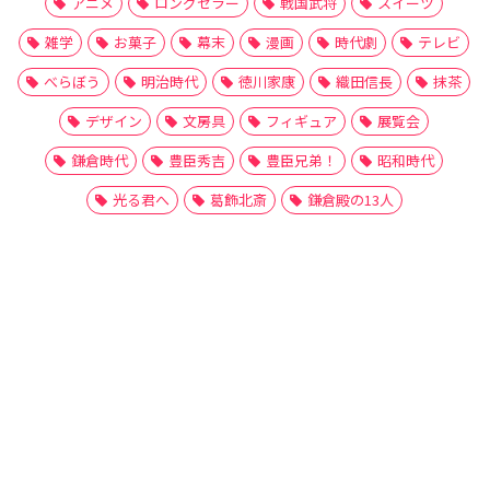
アニメ
ロングセラー
戦国武将
スイーツ
雑学
お菓子
幕末
漫画
時代劇
テレビ
べらぼう
明治時代
徳川家康
織田信長
抹茶
デザイン
文房具
フィギュア
展覧会
鎌倉時代
豊臣秀吉
豊臣兄弟！
昭和時代
光る君へ
葛飾北斎
鎌倉殿の13人