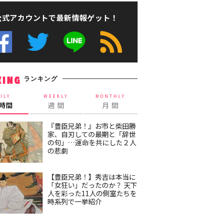
公式アカウントで最新情報ゲット！
ランキング
KING
ILY
WEEKLY
MONTHLY
4時間
週 間
月 間
『豊臣兄弟！』お市と柴田勝
家、自刃しての最期と「辞世
の句」…運命を共にした２人
の悲劇
【豊臣兄弟！】秀吉は本当に
「女狂い」だったのか？ 天下
人を彩った11人の側室たちを
時系列で一挙紹介