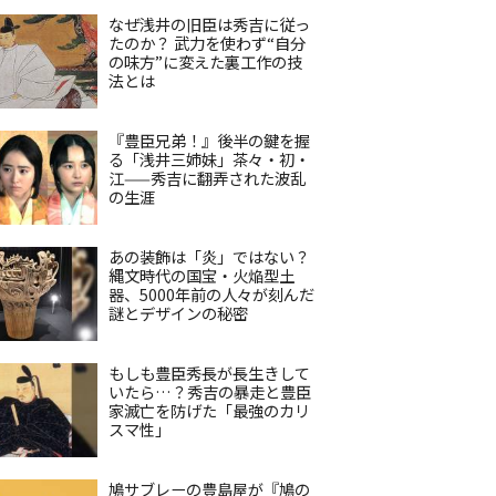
なぜ浅井の旧臣は秀吉に従っ
たのか？ 武力を使わず“自分
の味方”に変えた裏工作の技
法とは
『豊臣兄弟！』後半の鍵を握
る「浅井三姉妹」茶々・初・
江——秀吉に翻弄された波乱
の生涯
あの装飾は「炎」ではない？
縄文時代の国宝・火焔型土
器、5000年前の人々が刻んだ
謎とデザインの秘密
もしも豊臣秀長が長生きして
いたら…？秀吉の暴走と豊臣
家滅亡を防げた「最強のカリ
スマ性」
鳩サブレーの豊島屋が『鳩の