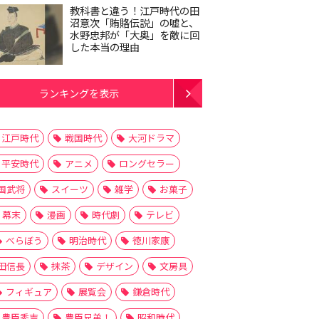
教科書と違う！江戸時代の田
沼意次「賄賂伝説」の嘘と、
水野忠邦が「大奥」を敵に回
した本当の理由
ランキングを表示
江戸時代
戦国時代
大河ドラマ
平安時代
アニメ
ロングセラー
国武将
スイーツ
雑学
お菓子
幕末
漫画
時代劇
テレビ
べらぼう
明治時代
徳川家康
田信長
抹茶
デザイン
文房具
フィギュア
展覧会
鎌倉時代
豊臣秀吉
豊臣兄弟！
昭和時代