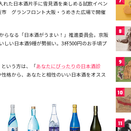
7
を入れた日本酒片手に雪見酒を楽しめる試飲イベン
阪市 グランフロント大阪・うめきた広場で開催
8
社からなる「日本酒がうまい！」推進委員会。京阪
いしい日本酒9種が勢揃い。3杯500円のお手頃プ
9
、という方は、「
あなたにぴったりの日本酒診
や性格から、あなたと相性のいい日本酒をオスス
10
11