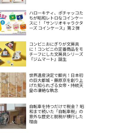
ハローキティ、ポチャッコた
ちが昭和レトロなコインケー
スに！「サンリオキャラクタ
ーズ コインケース」第２弾
コンビニおにぎりが文房具
に！コンビニの定番商品をモ
チーフにした文房具シリーズ
『ジムマート』誕生
世界遺産決定で脚光！日本初
の巨大都城・藤原京を創り上
げた知られざる女帝・持統天
皇の凄絶な執念
自転車を持つだけで税金？ 昭
和まで続いた「自転車税」の
意外な歴史と脱税が横行した
理由