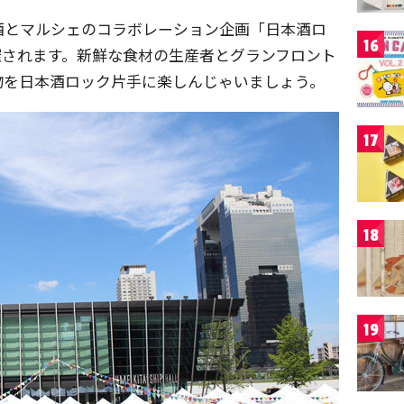
酒とマルシェのコラボレーション企画「日本酒ロ
16
同時開催されます。新鮮な食材の生産者とグランフロント
物を日本酒ロック片手に楽しんじゃいましょう。
17
18
19