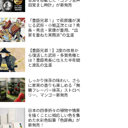
目覚まし時計」が新発売
『豊臣兄弟！』で萩原護が演
じる武将・小堀正次とは？秀
長・秀吉・家康が重用、“出
家を重ねた実務派”の生涯
【豊臣兄弟！】2度の改易か
ら復活した武将・多賀秀種と
は？豊臣秀長に仕えた半年間
と波乱の生涯
しっかり抹茶の味わい、さら
に果実の香りも楽しめる「無
糖フレーバー抹茶」ストロベ
リー、マンゴー新発売
日本の四季折々の植物や情景
を描くことに相応しい色を集
めた水彩色鉛筆『色辞典』が
新発売！