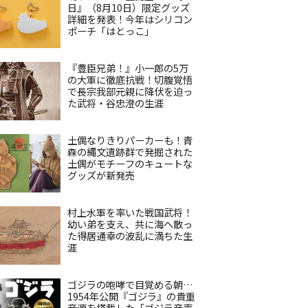
日』（8月10日）限定グッズ
詳細を発表！今年はシリコン
ポーチ「はとっこ」
『豊臣兄弟！』小一郎の5万
の大軍に徹底抗戦！切腹覚悟
で長宗我部元親に降伏を迫っ
た武将・谷忠澄の生涯
土偶なりきりパーカーも！青
森の縄文遺跡群で発掘された
土偶がモチーフのキュートな
グッズが新発売
村上水軍を率いた戦国武将！
幼い弟を支え、共に海へ散っ
た得居通幸の波乱に満ちた生
涯
ゴジラの咆哮で目覚める朝…
1954年公開『ゴジラ』の貴重
音源を搭載した「ゴジラ音声