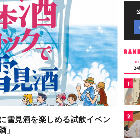
RAN
DA
2
1
2
に雪見酒を楽しめる試飲イベン
酒」