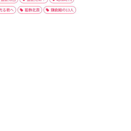
光る君へ
葛飾北斎
鎌倉殿の13人