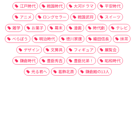
江戸時代
戦国時代
大河ドラマ
平安時代
アニメ
ロングセラー
戦国武将
スイーツ
雑学
お菓子
幕末
漫画
時代劇
テレビ
べらぼう
明治時代
徳川家康
織田信長
抹茶
デザイン
文房具
フィギュア
展覧会
鎌倉時代
豊臣秀吉
豊臣兄弟！
昭和時代
光る君へ
葛飾北斎
鎌倉殿の13人