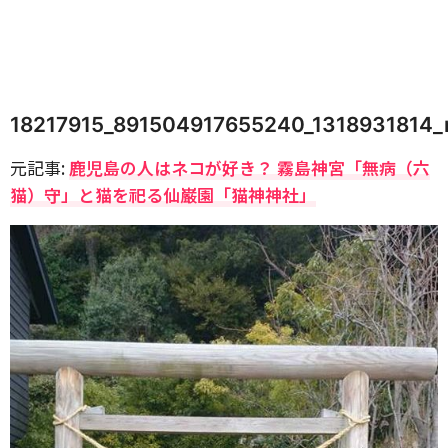
18217915_891504917655240_1318931814_
元記事:
鹿児島の人はネコが好き？ 霧島神宮「無病（六
猫）守」と猫を祀る仙巌園「猫神神社」