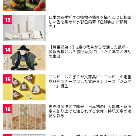
日本の四季折々の植物や情景を描くことに相応
13
しい色を集めた水彩色鉛筆『色辞典』が新発
売！
【豊臣兄弟！】2度の改易から復活した武将・
14
多賀秀種とは？豊臣秀長に仕えた半年間と波乱
の生涯
コンビニおにぎりが文房具に！コンビニの定番
15
商品をモチーフにした文房具シリーズ『ジムマ
ート』誕生
世界遺産決定で脚光！日本初の巨大都城・藤原
16
京を創り上げた知られざる女帝・持統天皇の凄
絶な執念