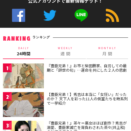
公式アカウントで最新情報ゲット！
ランキング
RANKING
DAILY
WEEKLY
MONTHLY
24時間
週 間
月 間
『豊臣兄弟！』お市と柴田勝家、自刃しての最
1
期と「辞世の句」…運命を共にした２人の悲劇
【豊臣兄弟！】秀吉は本当に「女狂い」だった
2
のか？ 天下人を彩った11人の側室たちを時系列
で一挙紹介
『豊臣兄弟！』茶々＝悪女はほぼ創作？秀吉が
3
溺愛、豊臣家滅亡を背負わされた茶々(井上和)