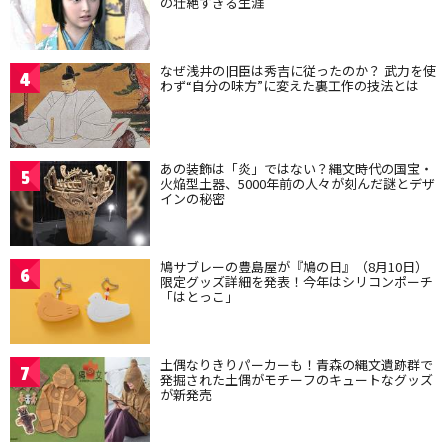
の壮絶すぎる生涯
なぜ浅井の旧臣は秀吉に従ったのか？ 武力を使
4
わず“自分の味方”に変えた裏工作の技法とは
あの装飾は「炎」ではない？縄文時代の国宝・
5
火焔型土器、5000年前の人々が刻んだ謎とデザ
インの秘密
鳩サブレーの豊島屋が『鳩の日』（8月10日）
6
限定グッズ詳細を発表！今年はシリコンポーチ
「はとっこ」
土偶なりきりパーカーも！青森の縄文遺跡群で
7
発掘された土偶がモチーフのキュートなグッズ
が新発売