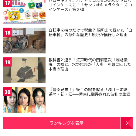
ハローキティ、ポチャッコたちが昭和レトロな
17
コインケースに！「サンリオキャラクターズ コ
インケース」第２弾
自転車を持つだけで税金？ 昭和まで続いた「自
18
転車税」の意外な歴史と脱税が横行した理由
教科書と違う！江戸時代の田沼意次「賄賂伝
19
説」の嘘と、水野忠邦が「大奥」を敵に回した
本当の理由
『豊臣兄弟！』後半の鍵を握る「浅井三姉妹」
20
茶々・初・江——秀吉に翻弄された波乱の生涯
ランキングを表示