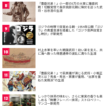
『豊臣兄弟！』小一郎の5万の大軍に徹底抗
8
戦！切腹覚悟で長宗我部元親に降伏を迫った武
将・谷忠澄の生涯
ゴジラの咆哮で目覚める朝…1954年公開『ゴジ
9
ラ』の貴重音源を搭載した「ゴジラ音声目覚ま
し時計」が新発売
村上水軍を率いた戦国武将！幼い弟を支え、共
10
に海へ散った得居通幸の波乱に満ちた生涯
『豊臣兄弟！』で萩原護が演じる武将・小堀正
11
次とは？秀長・秀吉・家康が重用、“出家を重
ねた実務派”の生涯
しっかり抹茶の味わい、さらに果実の香りも楽
12
しめる「無糖フレーバー抹茶」ストロベリー、
マンゴー新発売