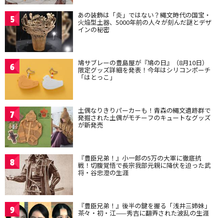
あの装飾は「炎」ではない？縄文時代の国宝・
5
火焔型土器、5000年前の人々が刻んだ謎とデザ
インの秘密
鳩サブレーの豊島屋が『鳩の日』（8月10日）
6
限定グッズ詳細を発表！今年はシリコンポーチ
「はとっこ」
土偶なりきりパーカーも！青森の縄文遺跡群で
7
発掘された土偶がモチーフのキュートなグッズ
が新発売
『豊臣兄弟！』小一郎の5万の大軍に徹底抗
8
戦！切腹覚悟で長宗我部元親に降伏を迫った武
将・谷忠澄の生涯
『豊臣兄弟！』後半の鍵を握る「浅井三姉妹」
9
茶々・初・江——秀吉に翻弄された波乱の生涯