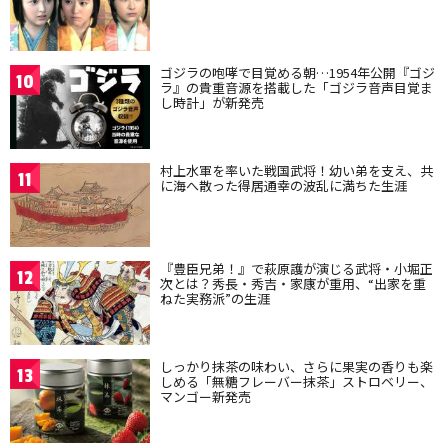
ゴジラの咆哮で目覚める朝…1954年公開『ゴジ
10
ラ』の貴重音源を搭載した「ゴジラ音声目覚ま
し時計」が新発売
村上水軍を率いた戦国武将！幼い弟を支え、共
11
に海へ散った得居通幸の波乱に満ちた生涯
『豊臣兄弟！』で萩原護が演じる武将・小堀正
12
次とは？秀長・秀吉・家康が重用、“出家を重
ねた実務派”の生涯
しっかり抹茶の味わい、さらに果実の香りも楽
13
しめる「無糖フレーバー抹茶」ストロベリー、
マンゴー新発売