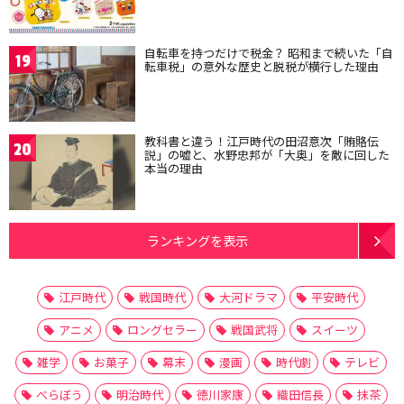
自転車を持つだけで税金？ 昭和まで続いた「自
19
転車税」の意外な歴史と脱税が横行した理由
教科書と違う！江戸時代の田沼意次「賄賂伝
20
説」の嘘と、水野忠邦が「大奥」を敵に回した
本当の理由
ランキングを表示
江戸時代
戦国時代
大河ドラマ
平安時代
アニメ
ロングセラー
戦国武将
スイーツ
雑学
お菓子
幕末
漫画
時代劇
テレビ
べらぼう
明治時代
徳川家康
織田信長
抹茶