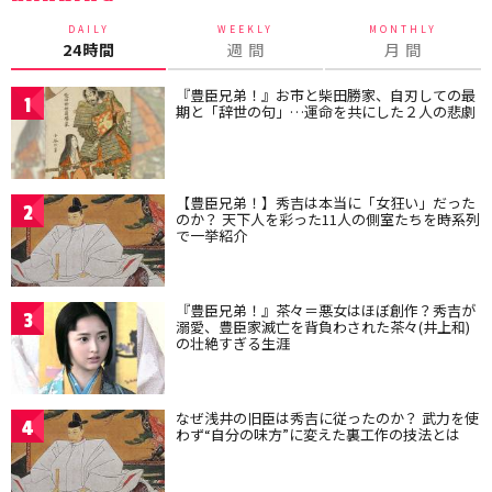
DAILY
WEEKLY
MONTHLY
24時間
週 間
月 間
『豊臣兄弟！』お市と柴田勝家、自刃しての最
1
期と「辞世の句」…運命を共にした２人の悲劇
【豊臣兄弟！】秀吉は本当に「女狂い」だった
2
のか？ 天下人を彩った11人の側室たちを時系列
で一挙紹介
『豊臣兄弟！』茶々＝悪女はほぼ創作？秀吉が
3
溺愛、豊臣家滅亡を背負わされた茶々(井上和)
の壮絶すぎる生涯
なぜ浅井の旧臣は秀吉に従ったのか？ 武力を使
4
わず“自分の味方”に変えた裏工作の技法とは