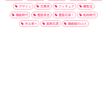
デザイン
文房具
フィギュア
展覧会
鎌倉時代
豊臣秀吉
豊臣兄弟！
昭和時代
光る君へ
葛飾北斎
鎌倉殿の13人