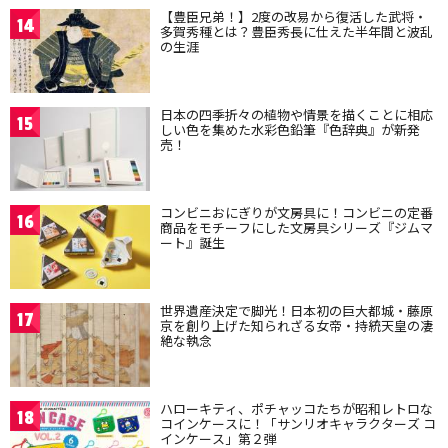
【豊臣兄弟！】2度の改易から復活した武将・
14
多賀秀種とは？豊臣秀長に仕えた半年間と波乱
の生涯
日本の四季折々の植物や情景を描くことに相応
15
しい色を集めた水彩色鉛筆『色辞典』が新発
売！
コンビニおにぎりが文房具に！コンビニの定番
16
商品をモチーフにした文房具シリーズ『ジムマ
ート』誕生
世界遺産決定で脚光！日本初の巨大都城・藤原
17
京を創り上げた知られざる女帝・持統天皇の凄
絶な執念
ハローキティ、ポチャッコたちが昭和レトロな
18
コインケースに！「サンリオキャラクターズ コ
インケース」第２弾