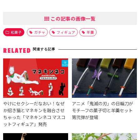
この記事の画像一覧
和菓子
ガチャ
フィギュア
羊羹
関連する記事
RELATED
やけにセクシーだなおい！なぜ
アニメ「鬼滅の刃」の日輪刀が
か招き猫とマネキンを融合させ
モチーフの菓子切と羊羹セット
ちゃった「マネキンネコ マスコ
第弐弾が登場
ットフィギュア」発売