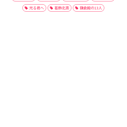
光る君へ
葛飾北斎
鎌倉殿の13人