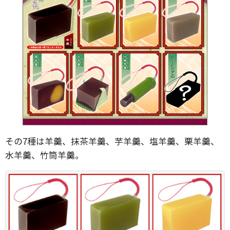
その7種は羊羹、抹茶羊羹、芋羊羹、塩羊羹、栗羊羹、
水羊羹、竹筒羊羹。