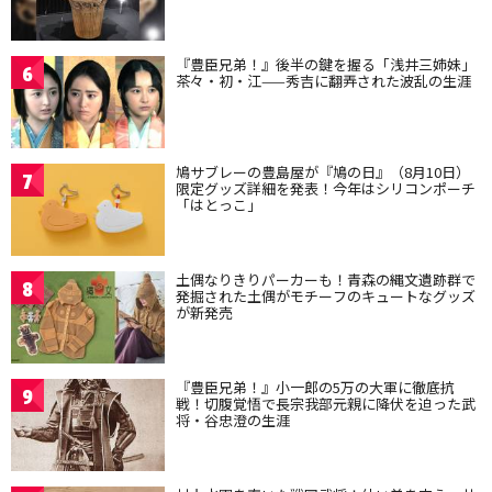
『豊臣兄弟！』後半の鍵を握る「浅井三姉妹」
6
茶々・初・江——秀吉に翻弄された波乱の生涯
鳩サブレーの豊島屋が『鳩の日』（8月10日）
7
限定グッズ詳細を発表！今年はシリコンポーチ
「はとっこ」
土偶なりきりパーカーも！青森の縄文遺跡群で
8
発掘された土偶がモチーフのキュートなグッズ
が新発売
『豊臣兄弟！』小一郎の5万の大軍に徹底抗
9
戦！切腹覚悟で長宗我部元親に降伏を迫った武
将・谷忠澄の生涯