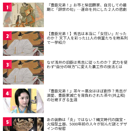
『豊臣兄弟！』お市と柴田勝家、自刃しての最
1
期と「辞世の句」…運命を共にした２人の悲劇
【豊臣兄弟！】秀吉は本当に「女狂い」だった
2
のか？ 天下人を彩った11人の側室たちを時系列
で一挙紹介
なぜ浅井の旧臣は秀吉に従ったのか？ 武力を使
3
わず“自分の味方”に変えた裏工作の技法とは
『豊臣兄弟！』茶々＝悪女はほぼ創作？秀吉が
4
溺愛、豊臣家滅亡を背負わされた茶々(井上和)
の壮絶すぎる生涯
あの装飾は「炎」ではない？縄文時代の国宝・
5
火焔型土器、5000年前の人々が刻んだ謎とデザ
インの秘密