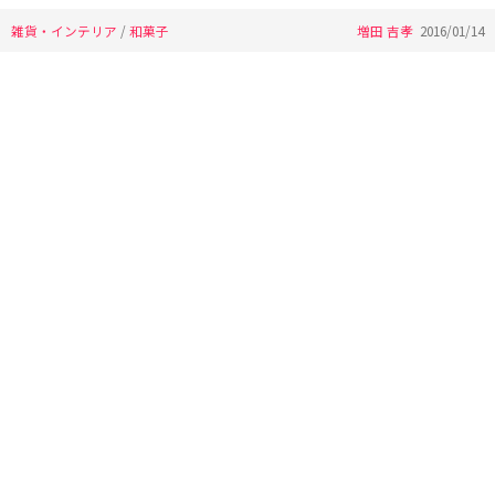
雑貨・インテリア
/
和菓子
増田 吉孝
2016/01/14