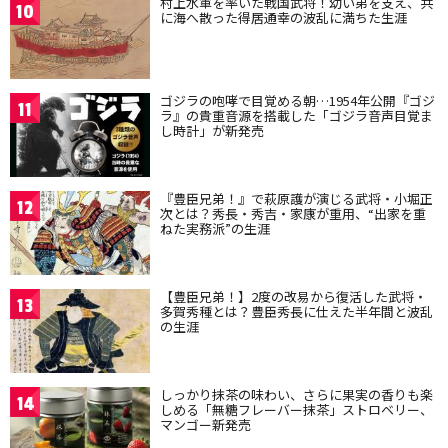
村上水軍を率いた戦国武将！幼い弟を支え、共
10
に海へ散った得居通幸の波乱に満ちた生涯
ゴジラの咆哮で目覚める朝…1954年公開『ゴジ
11
ラ』の貴重音源を搭載した「ゴジラ音声目覚ま
し時計」が新発売
『豊臣兄弟！』で萩原護が演じる武将・小堀正
12
次とは？秀長・秀吉・家康が重用、“出家を重
ねた実務派”の生涯
【豊臣兄弟！】2度の改易から復活した武将・
13
多賀秀種とは？豊臣秀長に仕えた半年間と波乱
の生涯
しっかり抹茶の味わい、さらに果実の香りも楽
14
しめる「無糖フレーバー抹茶」ストロベリー、
マンゴー新発売