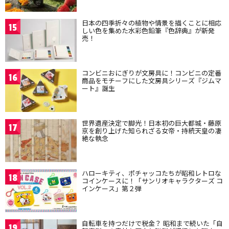
日本の四季折々の植物や情景を描くことに相応
15
しい色を集めた水彩色鉛筆『色辞典』が新発
売！
コンビニおにぎりが文房具に！コンビニの定番
16
商品をモチーフにした文房具シリーズ『ジムマ
ート』誕生
世界遺産決定で脚光！日本初の巨大都城・藤原
17
京を創り上げた知られざる女帝・持統天皇の凄
絶な執念
ハローキティ、ポチャッコたちが昭和レトロな
18
コインケースに！「サンリオキャラクターズ コ
インケース」第２弾
自転車を持つだけで税金？ 昭和まで続いた「自
19