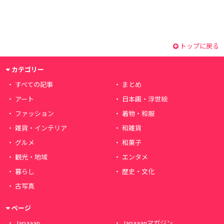
トップに戻る
カテゴリー
すべての記事
まとめ
アート
日本画・浮世絵
ファッション
着物・和服
雑貨・インテリア
和雑貨
グルメ
和菓子
観光・地域
エンタメ
暮らし
歴史・文化
古写真
ページ
Japaaan
Japaaanマガジン