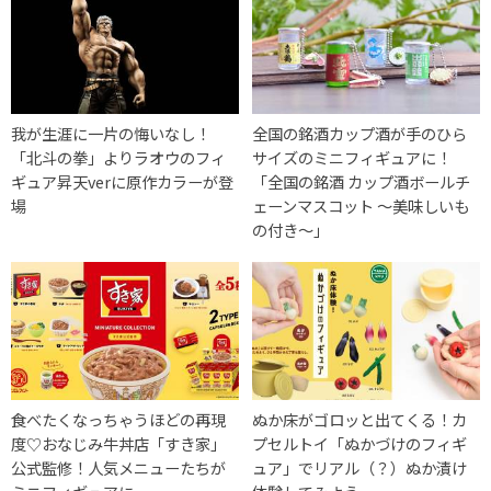
我が生涯に一片の悔いなし！
全国の銘酒カップ酒が手のひら
「北斗の拳」よりラオウのフィ
サイズのミニフィギュアに！
ギュア昇天verに原作カラーが登
「全国の銘酒 カップ酒ボールチ
場
ェーンマスコット ～美味しいも
の付き～」
食べたくなっちゃうほどの再現
ぬか床がゴロッと出てくる！カ
度♡おなじみ牛丼店「すき家」
プセルトイ「ぬかづけのフィギ
公式監修！人気メニューたちが
ュア」でリアル（？）ぬか漬け