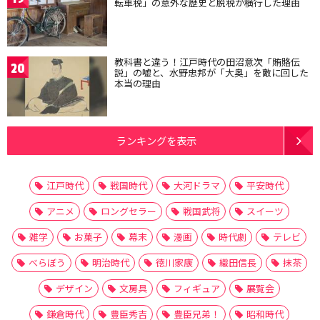
転車税」の意外な歴史と脱税が横行した理由
教科書と違う！江戸時代の田沼意次「賄賂伝
20
説」の嘘と、水野忠邦が「大奥」を敵に回した
本当の理由
ランキングを表示
江戸時代
戦国時代
大河ドラマ
平安時代
アニメ
ロングセラー
戦国武将
スイーツ
雑学
お菓子
幕末
漫画
時代劇
テレビ
べらぼう
明治時代
徳川家康
織田信長
抹茶
デザイン
文房具
フィギュア
展覧会
鎌倉時代
豊臣秀吉
豊臣兄弟！
昭和時代