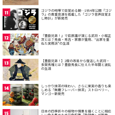
ゴジラの咆哮で目覚める朝…1954年公開『ゴジ
11
ラ』の貴重音源を搭載した「ゴジラ音声目覚ま
し時計」が新発売
『豊臣兄弟！』で萩原護が演じる武将・小堀正
12
次とは？秀長・秀吉・家康が重用、“出家を重
ねた実務派”の生涯
【豊臣兄弟！】2度の改易から復活した武将・
13
多賀秀種とは？豊臣秀長に仕えた半年間と波乱
の生涯
しっかり抹茶の味わい、さらに果実の香りも楽
14
しめる「無糖フレーバー抹茶」ストロベリー、
マンゴー新発売
日本の四季折々の植物や情景を描くことに相応
15
しい色を集めた水彩色鉛筆『色辞典』が新発