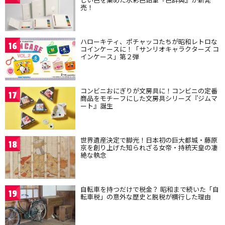
売！
ハローキティ、ポチャッコたちが昭和レトロな
16
コインケースに！「サンリオキャラクターズ コ
インケース」第２弾
コンビニおにぎりが文房具に！コンビニの定番
17
商品をモチーフにした文房具シリーズ『ジムマ
ート』誕生
世界遺産決定で脚光！日本初の巨大都城・藤原
18
京を創り上げた知られざる女帝・持統天皇の凄
絶な執念
自転車を持つだけで税金？ 昭和まで続いた「自
19
転車税」の意外な歴史と脱税が横行した理由