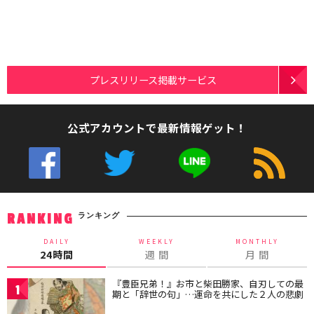
プレスリリース掲載サービス
公式アカウントで最新情報ゲット！
ランキング
RANKING
DAILY
WEEKLY
MONTHLY
24時間
週 間
月 間
『豊臣兄弟！』お市と柴田勝家、自刃しての最
1
期と「辞世の句」…運命を共にした２人の悲劇