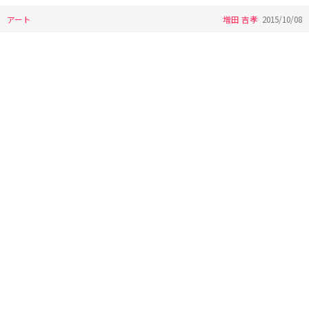
アート
増田 吉孝
2015/10/08