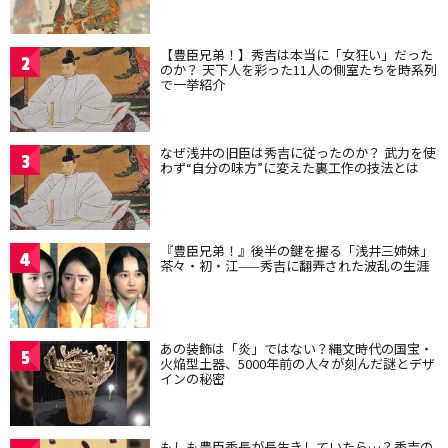
【豊臣兄弟！】秀吉は本当に「女狂い」だった
2
のか？ 天下人を彩った11人の側室たちを時系列
で一挙紹介
なぜ浅井の旧臣は秀吉に従ったのか？ 武力を使
3
わず“自分の味方”に変えた裏工作の技法とは
『豊臣兄弟！』後半の鍵を握る「浅井三姉妹」
4
茶々・初・江——秀吉に翻弄された波乱の生涯
あの装飾は「炎」ではない？縄文時代の国宝・
5
火焔型土器、5000年前の人々が刻んだ謎とデザ
インの秘密
もしも豊臣秀長が長生きしていたら…？秀吉の