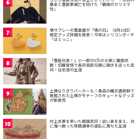
6
暴走と豊臣家滅亡を防げた「最強のカリスマ
性」
鳩サブレーの豊島屋が『鳩の日』（8月10日）
7
限定グッズ詳細を発表！今年はシリコンポーチ
「はとっこ」
『豊臣兄弟！』小一郎の5万の大軍に徹底抗
8
戦！切腹覚悟で長宗我部元親に降伏を迫った武
将・谷忠澄の生涯
土偶なりきりパーカーも！青森の縄文遺跡群で
9
発掘された土偶がモチーフのキュートなグッズ
が新発売
村上水軍を率いた戦国武将！幼い弟を支え、共
10
に海へ散った得居通幸の波乱に満ちた生涯