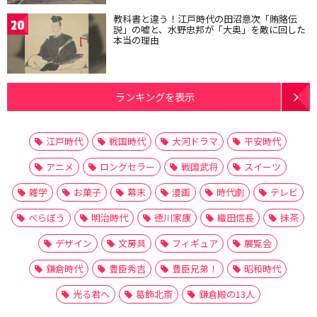
教科書と違う！江戸時代の田沼意次「賄賂伝
20
説」の嘘と、水野忠邦が「大奥」を敵に回した
本当の理由
ランキングを表示
江戸時代
戦国時代
大河ドラマ
平安時代
アニメ
ロングセラー
戦国武将
スイーツ
雑学
お菓子
幕末
漫画
時代劇
テレビ
べらぼう
明治時代
徳川家康
織田信長
抹茶
デザイン
文房具
フィギュア
展覧会
鎌倉時代
豊臣秀吉
豊臣兄弟！
昭和時代
光る君へ
葛飾北斎
鎌倉殿の13人