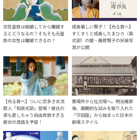
女性皇族は結婚してから離婚す
成長著しい賢子！【光る君へ】
るとどうなるの？そもそも元皇
すくすくと成長したまひろ（紫
族の女性は離婚できるの？
式部）の娘・藤原賢子の扮装写
真が公開
【光る君へ】ついに恋多き女流
悪場所から社交場へ。明治維新
歌人「和泉式部」登場！彼氏の
後、画期的な試みを取り入れた
弟も愛しちゃう自由奔放すぎる
「守田座」から始まった日本の
彼女の逸話を予習！
劇場スタイル