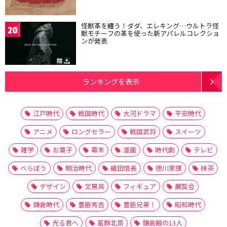
怪獣革を纏う！ダダ、エレキング…ウルトラ怪
20
獣モチーフの革を使った新アパレルコレクショ
ンが発表
ランキングを表示
江戸時代
戦国時代
大河ドラマ
平安時代
アニメ
ロングセラー
戦国武将
スイーツ
雑学
お菓子
幕末
漫画
時代劇
テレビ
べらぼう
明治時代
織田信長
徳川家康
抹茶
デザイン
文房具
フィギュア
展覧会
鎌倉時代
豊臣秀吉
豊臣兄弟！
昭和時代
光る君へ
葛飾北斎
鎌倉殿の13人