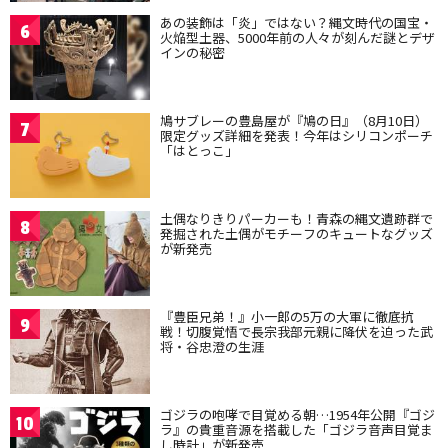
あの装飾は「炎」ではない？縄文時代の国宝・
6
火焔型土器、5000年前の人々が刻んだ謎とデザ
インの秘密
鳩サブレーの豊島屋が『鳩の日』（8月10日）
7
限定グッズ詳細を発表！今年はシリコンポーチ
「はとっこ」
土偶なりきりパーカーも！青森の縄文遺跡群で
8
発掘された土偶がモチーフのキュートなグッズ
が新発売
『豊臣兄弟！』小一郎の5万の大軍に徹底抗
9
戦！切腹覚悟で長宗我部元親に降伏を迫った武
将・谷忠澄の生涯
ゴジラの咆哮で目覚める朝…1954年公開『ゴジ
10
ラ』の貴重音源を搭載した「ゴジラ音声目覚ま
し時計」が新発売