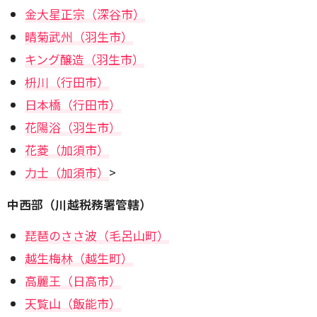
金大星正宗（深谷市）
晴菊武州（羽生市）
キング醸造（羽生市）
枡川（行田市）
日本橋（行田市）
花陽浴（羽生市）
花菱（加須市）
力士（加須市）
>
中西部（川越税務署管轄）
琵琶のささ波（毛呂山町）
越生梅林（越生町）
高麗王（日高市）
天覧山（飯能市）