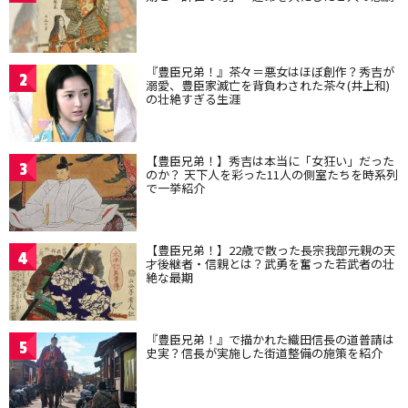
『豊臣兄弟！』茶々＝悪女はほぼ創作？秀吉が
2
溺愛、豊臣家滅亡を背負わされた茶々(井上和)
の壮絶すぎる生涯
【豊臣兄弟！】秀吉は本当に「女狂い」だった
3
のか？ 天下人を彩った11人の側室たちを時系列
で一挙紹介
【豊臣兄弟！】22歳で散った長宗我部元親の天
4
才後継者・信親とは？武勇を奮った若武者の壮
絶な最期
『豊臣兄弟！』で描かれた織田信長の道普請は
5
史実？信長が実施した街道整備の施策を紹介