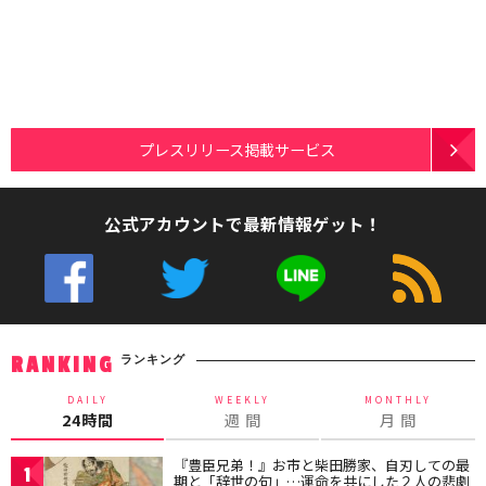
プレスリリース掲載サービス
公式アカウントで最新情報ゲット！
ランキング
RANKING
DAILY
WEEKLY
MONTHLY
24時間
週 間
月 間
『豊臣兄弟！』お市と柴田勝家、自刃しての最
1
期と「辞世の句」…運命を共にした２人の悲劇