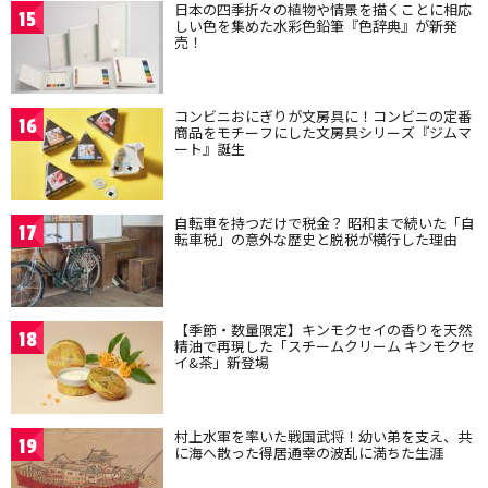
日本の四季折々の植物や情景を描くことに相応
15
しい色を集めた水彩色鉛筆『色辞典』が新発
売！
コンビニおにぎりが文房具に！コンビニの定番
16
商品をモチーフにした文房具シリーズ『ジムマ
ート』誕生
自転車を持つだけで税金？ 昭和まで続いた「自
17
転車税」の意外な歴史と脱税が横行した理由
【季節・数量限定】キンモクセイの香りを天然
18
精油で再現した「スチームクリーム キンモクセ
イ&茶」新登場
村上水軍を率いた戦国武将！幼い弟を支え、共
19
に海へ散った得居通幸の波乱に満ちた生涯