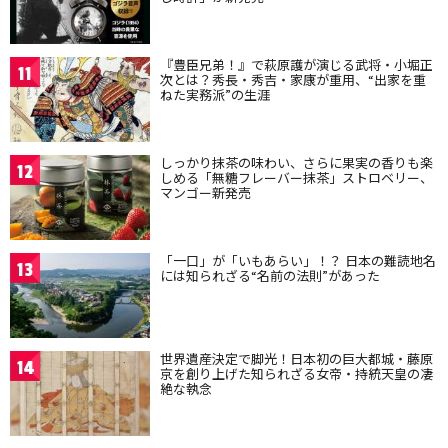
『豊臣兄弟！』で萩原護が演じる武将・小堀正
11
次とは？秀長・秀吉・家康が重用、“出家を重
ねた実務派”の生涯
しっかり抹茶の味わい、さらに果実の香りも楽
12
しめる「無糖フレーバー抹茶」ストロベリー、
マンゴー新発売
「一口」が「いもあらい」！？ 日本の難読地名
13
には知られざる“名前の法則”があった
世界遺産決定で脚光！日本初の巨大都城・藤原
14
京を創り上げた知られざる女帝・持統天皇の凄
絶な執念