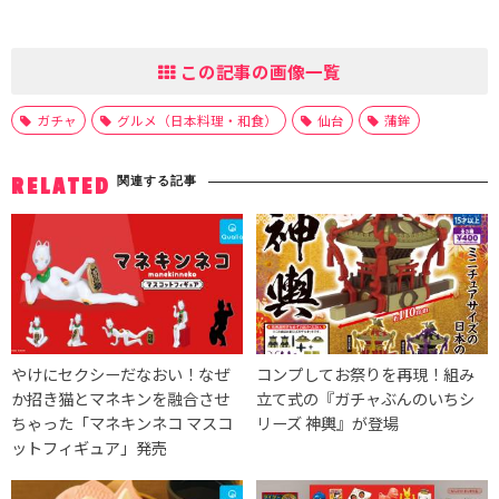
この記事の画像一覧
ガチャ
グルメ（日本料理・和食）
仙台
蒲鉾
関連する記事
RELATED
やけにセクシーだなおい！なぜ
コンプしてお祭りを再現！組み
か招き猫とマネキンを融合させ
立て式の『ガチャぶんのいちシ
ちゃった「マネキンネコ マスコ
リーズ 神輿』が登場
ットフィギュア」発売