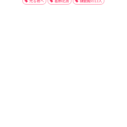
光る君へ
葛飾北斎
鎌倉殿の13人