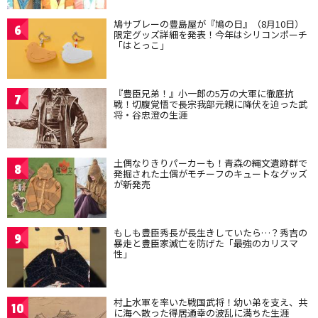
鳩サブレーの豊島屋が『鳩の日』（8月10日）
6
限定グッズ詳細を発表！今年はシリコンポーチ
「はとっこ」
『豊臣兄弟！』小一郎の5万の大軍に徹底抗
7
戦！切腹覚悟で長宗我部元親に降伏を迫った武
将・谷忠澄の生涯
土偶なりきりパーカーも！青森の縄文遺跡群で
8
発掘された土偶がモチーフのキュートなグッズ
が新発売
もしも豊臣秀長が長生きしていたら…？秀吉の
9
暴走と豊臣家滅亡を防げた「最強のカリスマ
性」
村上水軍を率いた戦国武将！幼い弟を支え、共
10
に海へ散った得居通幸の波乱に満ちた生涯