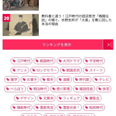
教科書と違う！江戸時代の田沼意次「賄賂伝
20
説」の嘘と、水野忠邦が「大奥」を敵に回した
本当の理由
ランキングを表示
江戸時代
戦国時代
大河ドラマ
平安時代
アニメ
ロングセラー
戦国武将
スイーツ
雑学
お菓子
幕末
漫画
時代劇
テレビ
べらぼう
明治時代
徳川家康
織田信長
抹茶
デザイン
文房具
フィギュア
展覧会
鎌倉時代
豊臣秀吉
豊臣兄弟！
昭和時代