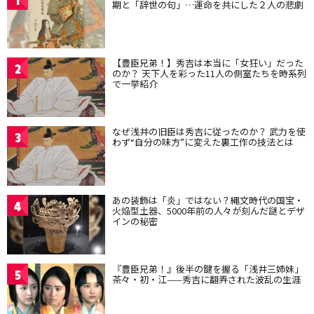
1
期と「辞世の句」…運命を共にした２人の悲劇
【豊臣兄弟！】秀吉は本当に「女狂い」だった
2
のか？ 天下人を彩った11人の側室たちを時系列
で一挙紹介
なぜ浅井の旧臣は秀吉に従ったのか？ 武力を使
3
わず“自分の味方”に変えた裏工作の技法とは
あの装飾は「炎」ではない？縄文時代の国宝・
4
火焔型土器、5000年前の人々が刻んだ謎とデザ
インの秘密
『豊臣兄弟！』後半の鍵を握る「浅井三姉妹」
5
茶々・初・江——秀吉に翻弄された波乱の生涯