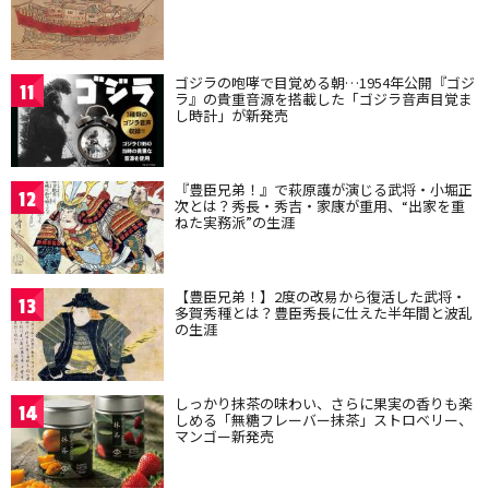
ゴジラの咆哮で目覚める朝…1954年公開『ゴジ
11
ラ』の貴重音源を搭載した「ゴジラ音声目覚ま
し時計」が新発売
『豊臣兄弟！』で萩原護が演じる武将・小堀正
12
次とは？秀長・秀吉・家康が重用、“出家を重
ねた実務派”の生涯
【豊臣兄弟！】2度の改易から復活した武将・
13
多賀秀種とは？豊臣秀長に仕えた半年間と波乱
の生涯
しっかり抹茶の味わい、さらに果実の香りも楽
14
しめる「無糖フレーバー抹茶」ストロベリー、
マンゴー新発売