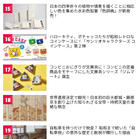
日本の四季折々の植物や情景を描くことに相応
15
しい色を集めた水彩色鉛筆『色辞典』が新発
売！
ハローキティ、ポチャッコたちが昭和レトロな
16
コインケースに！「サンリオキャラクターズ コ
インケース」第２弾
コンビニおにぎりが文房具に！コンビニの定番
17
商品をモチーフにした文房具シリーズ『ジムマ
ート』誕生
世界遺産決定で脚光！日本初の巨大都城・藤原
18
京を創り上げた知られざる女帝・持統天皇の凄
絶な執念
自転車を持つだけで税金？ 昭和まで続いた「自
19
転車税」の意外な歴史と脱税が横行した理由