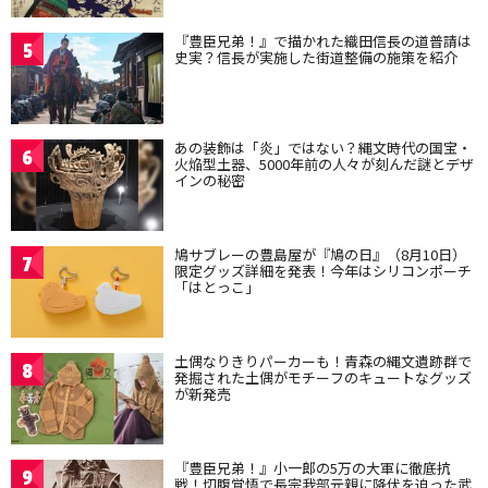
『豊臣兄弟！』で描かれた織田信長の道普請は
5
史実？信長が実施した街道整備の施策を紹介
あの装飾は「炎」ではない？縄文時代の国宝・
6
火焔型土器、5000年前の人々が刻んだ謎とデザ
インの秘密
鳩サブレーの豊島屋が『鳩の日』（8月10日）
7
限定グッズ詳細を発表！今年はシリコンポーチ
「はとっこ」
土偶なりきりパーカーも！青森の縄文遺跡群で
8
発掘された土偶がモチーフのキュートなグッズ
が新発売
『豊臣兄弟！』小一郎の5万の大軍に徹底抗
9
戦！切腹覚悟で長宗我部元親に降伏を迫った武