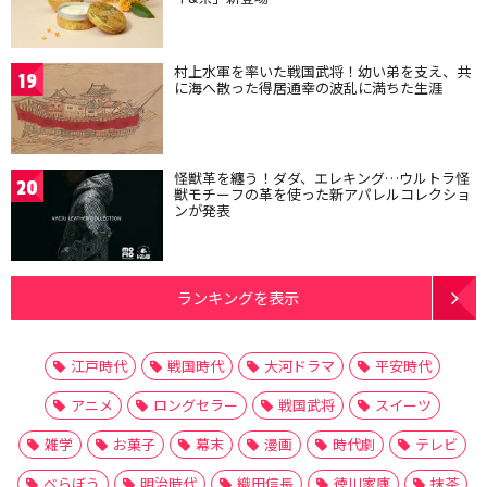
村上水軍を率いた戦国武将！幼い弟を支え、共
19
に海へ散った得居通幸の波乱に満ちた生涯
怪獣革を纏う！ダダ、エレキング…ウルトラ怪
20
獣モチーフの革を使った新アパレルコレクショ
ンが発表
ランキングを表示
江戸時代
戦国時代
大河ドラマ
平安時代
アニメ
ロングセラー
戦国武将
スイーツ
雑学
お菓子
幕末
漫画
時代劇
テレビ
べらぼう
明治時代
織田信長
徳川家康
抹茶