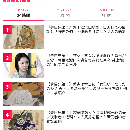
RANKING
DAILY
WEEKLY
MONTHLY
24時間
週 間
月 間
『豊臣兄弟！』お市と柴田勝家、自刃しての最
1
期と「辞世の句」…運命を共にした２人の悲劇
『豊臣兄弟！』茶々＝悪女はほぼ創作？秀吉が
2
溺愛、豊臣家滅亡を背負わされた茶々(井上和)
の壮絶すぎる生涯
【豊臣兄弟！】秀吉は本当に「女狂い」だった
3
のか？ 天下人を彩った11人の側室たちを時系列
で一挙紹介
【豊臣兄弟！】22歳で散った長宗我部元親の天
4
才後継者・信親とは？武勇を奮った若武者の壮
絶な最期