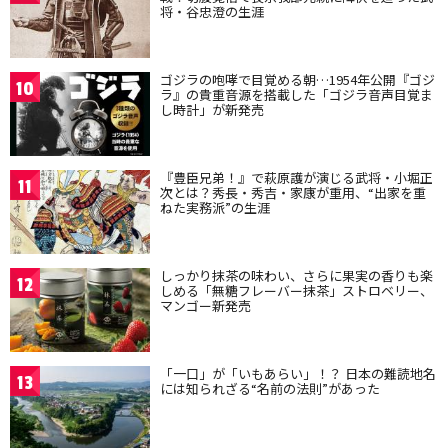
将・谷忠澄の生涯
ゴジラの咆哮で目覚める朝…1954年公開『ゴジ
10
ラ』の貴重音源を搭載した「ゴジラ音声目覚ま
し時計」が新発売
『豊臣兄弟！』で萩原護が演じる武将・小堀正
11
次とは？秀長・秀吉・家康が重用、“出家を重
ねた実務派”の生涯
しっかり抹茶の味わい、さらに果実の香りも楽
12
しめる「無糖フレーバー抹茶」ストロベリー、
マンゴー新発売
「一口」が「いもあらい」！？ 日本の難読地名
13
には知られざる“名前の法則”があった