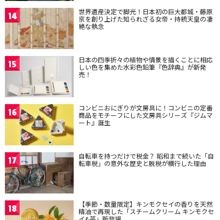
世界遺産決定で脚光！日本初の巨大都城・藤原
14
京を創り上げた知られざる女帝・持統天皇の凄
絶な執念
日本の四季折々の植物や情景を描くことに相応
15
しい色を集めた水彩色鉛筆『色辞典』が新発
売！
コンビニおにぎりが文房具に！コンビニの定番
16
商品をモチーフにした文房具シリーズ『ジムマ
ート』誕生
自転車を持つだけで税金？ 昭和まで続いた「自
17
転車税」の意外な歴史と脱税が横行した理由
【季節・数量限定】キンモクセイの香りを天然
18
精油で再現した「スチームクリーム キンモクセ
イ&茶」新登場