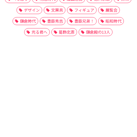
デザイン
文房具
フィギュア
展覧会
鎌倉時代
豊臣秀吉
豊臣兄弟！
昭和時代
光る君へ
葛飾北斎
鎌倉殿の13人