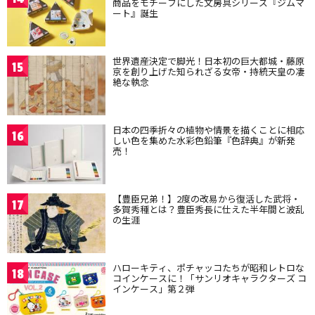
商品をモチーフにした文房具シリーズ『ジムマ
ート』誕生
世界遺産決定で脚光！日本初の巨大都城・藤原
15
京を創り上げた知られざる女帝・持統天皇の凄
絶な執念
日本の四季折々の植物や情景を描くことに相応
16
しい色を集めた水彩色鉛筆『色辞典』が新発
売！
【豊臣兄弟！】2度の改易から復活した武将・
17
多賀秀種とは？豊臣秀長に仕えた半年間と波乱
の生涯
ハローキティ、ポチャッコたちが昭和レトロな
18
コインケースに！「サンリオキャラクターズ コ
インケース」第２弾