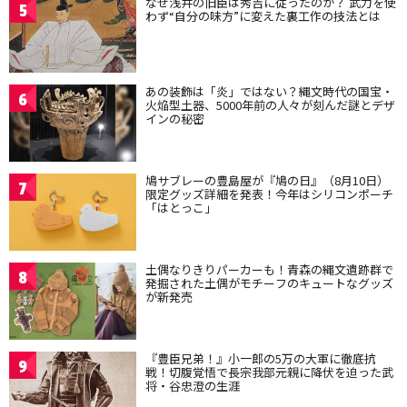
なぜ浅井の旧臣は秀吉に従ったのか？ 武力を使
5
わず“自分の味方”に変えた裏工作の技法とは
あの装飾は「炎」ではない？縄文時代の国宝・
6
火焔型土器、5000年前の人々が刻んだ謎とデザ
インの秘密
鳩サブレーの豊島屋が『鳩の日』（8月10日）
7
限定グッズ詳細を発表！今年はシリコンポーチ
「はとっこ」
土偶なりきりパーカーも！青森の縄文遺跡群で
8
発掘された土偶がモチーフのキュートなグッズ
が新発売
『豊臣兄弟！』小一郎の5万の大軍に徹底抗
9
戦！切腹覚悟で長宗我部元親に降伏を迫った武
将・谷忠澄の生涯