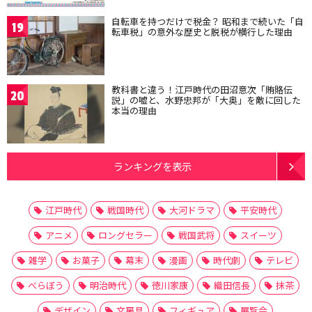
自転車を持つだけで税金？ 昭和まで続いた「自
19
転車税」の意外な歴史と脱税が横行した理由
教科書と違う！江戸時代の田沼意次「賄賂伝
20
説」の嘘と、水野忠邦が「大奥」を敵に回した
本当の理由
ランキングを表示
江戸時代
戦国時代
大河ドラマ
平安時代
アニメ
ロングセラー
戦国武将
スイーツ
雑学
お菓子
幕末
漫画
時代劇
テレビ
べらぼう
明治時代
徳川家康
織田信長
抹茶
デザイン
文房具
フィギュア
展覧会