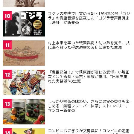
ゴジラの咆哮で目覚める朝…1954年公開『ゴジ
10
ラ』の貴重音源を搭載した「ゴジラ音声目覚ま
し時計」が新発売
村上水軍を率いた戦国武将！幼い弟を支え、共
11
に海へ散った得居通幸の波乱に満ちた生涯
『豊臣兄弟！』で萩原護が演じる武将・小堀正
12
次とは？秀長・秀吉・家康が重用、“出家を重
ねた実務派”の生涯
しっかり抹茶の味わい、さらに果実の香りも楽
13
しめる「無糖フレーバー抹茶」ストロベリー、
マンゴー新発売
コンビニおにぎりが文房具に！コンビニの定番
14