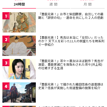
24時間
週 間
月 間
『豊臣兄弟！』お市と柴田勝家、自刃しての最
1
期と「辞世の句」…運命を共にした２人の悲劇
【豊臣兄弟！】秀吉は本当に「女狂い」だった
2
のか？ 天下人を彩った11人の側室たちを時系列
で一挙紹介
『豊臣兄弟！』茶々＝悪女はほぼ創作？秀吉が
3
溺愛、豊臣家滅亡を背負わされた茶々(井上和)
の壮絶すぎる生涯
『豊臣兄弟！』で描かれた織田信長の道普請は
4
史実？信長が実施した街道整備の施策を紹介