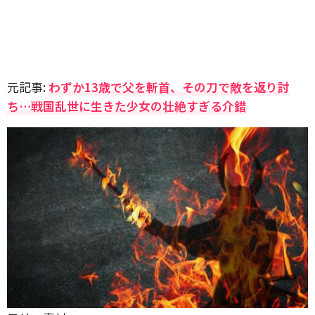
元記事:
わずか13歳で父を斬首、その刀で敵を返り討
ち…戦国乱世に生きた少女の壮絶すぎる介錯