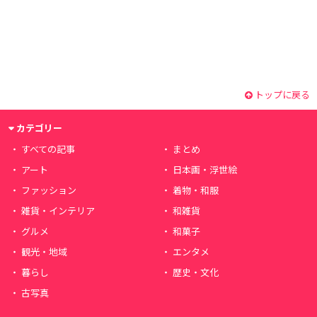
トップに戻る
カテゴリー
すべての記事
まとめ
アート
日本画・浮世絵
ファッション
着物・和服
雑貨・インテリア
和雑貨
グルメ
和菓子
観光・地域
エンタメ
暮らし
歴史・文化
古写真