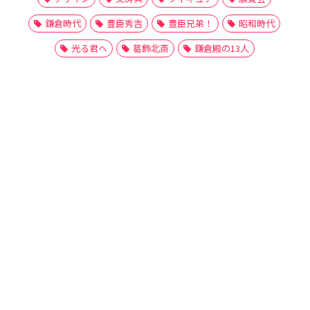
鎌倉時代
豊臣秀吉
豊臣兄弟！
昭和時代
光る君へ
葛飾北斎
鎌倉殿の13人