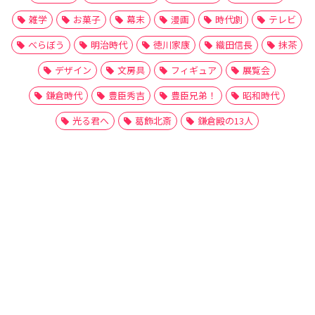
雑学
お菓子
幕末
漫画
時代劇
テレビ
べらぼう
明治時代
徳川家康
織田信長
抹茶
デザイン
文房具
フィギュア
展覧会
鎌倉時代
豊臣秀吉
豊臣兄弟！
昭和時代
光る君へ
葛飾北斎
鎌倉殿の13人