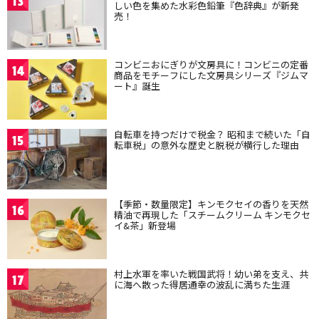
13
しい色を集めた水彩色鉛筆『色辞典』が新発
売！
コンビニおにぎりが文房具に！コンビニの定番
14
商品をモチーフにした文房具シリーズ『ジムマ
ート』誕生
自転車を持つだけで税金？ 昭和まで続いた「自
15
転車税」の意外な歴史と脱税が横行した理由
【季節・数量限定】キンモクセイの香りを天然
16
精油で再現した「スチームクリーム キンモクセ
イ&茶」新登場
村上水軍を率いた戦国武将！幼い弟を支え、共
17
に海へ散った得居通幸の波乱に満ちた生涯