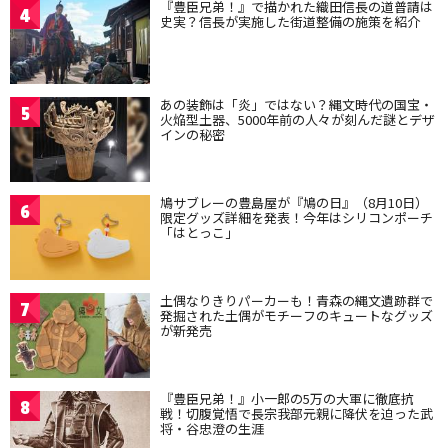
『豊臣兄弟！』で描かれた織田信長の道普請は
4
史実？信長が実施した街道整備の施策を紹介
あの装飾は「炎」ではない？縄文時代の国宝・
5
火焔型土器、5000年前の人々が刻んだ謎とデザ
インの秘密
鳩サブレーの豊島屋が『鳩の日』（8月10日）
6
限定グッズ詳細を発表！今年はシリコンポーチ
「はとっこ」
土偶なりきりパーカーも！青森の縄文遺跡群で
7
発掘された土偶がモチーフのキュートなグッズ
が新発売
『豊臣兄弟！』小一郎の5万の大軍に徹底抗
8
戦！切腹覚悟で長宗我部元親に降伏を迫った武
将・谷忠澄の生涯