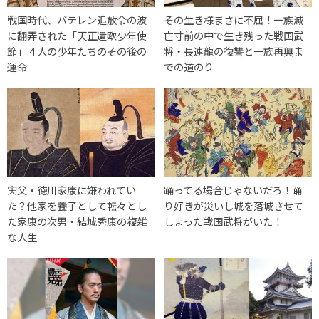
戦国時代、バテレン追放令の波
その生き様まさに不屈！一族滅
に翻弄された「天正遣欧少年使
亡寸前の中で生き残った戦国武
節」４人の少年たちのその後の
将・長連龍の復讐と一族再興ま
運命
での道のり
実父・徳川家康に嫌われてい
踊ってる場合じゃないだろ！踊
た？他家を養子として転々とし
り好きが災いし城を落城させて
た家康の次男・結城秀康の複雑
しまった戦国武将がいた！
な人生