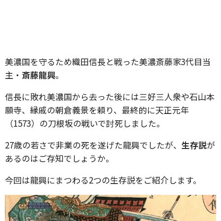
美濃国を守るため織田信長と戦った美濃斎藤家3代目当
主・
斎藤龍興
。
信長に敗れ美濃国から去った後には三好三人衆や石山本
願寺、縁戚の朝倉義景を頼り、最終的に天正元年
（1573）の刀根坂の戦いで討死しました。
27歳の若さで非業の死を遂げた龍興でしたが、
生存説
が
あるのはご存知でしょうか。
今回は龍興にまつわる2つの生存説をご紹介します。